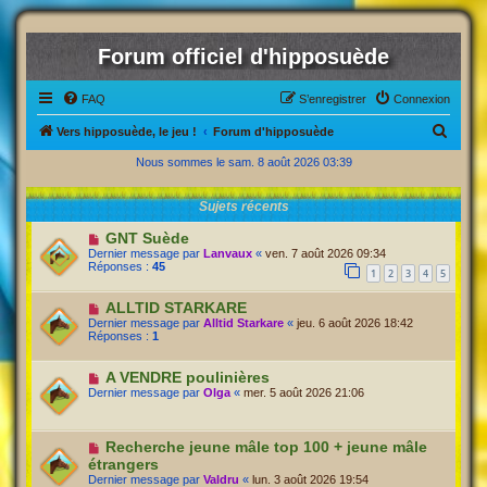
Forum officiel d'hipposuède
FAQ
S’enregistrer
Connexion
R
Vers hipposuède, le jeu !
Forum d'hipposuède
e
Nous sommes le sam. 8 août 2026 03:39
c
Sujets récents
h
e
GNT Suède
Dernier message par
Lanvaux
«
ven. 7 août 2026 09:34
r
Réponses :
45
1
2
3
4
5
c
ALLTID STARKARE
h
Dernier message par
Alltid Starkare
«
jeu. 6 août 2026 18:42
Réponses :
1
e
r
A VENDRE poulinières
Dernier message par
Olga
«
mer. 5 août 2026 21:06
Recherche jeune mâle top 100 + jeune mâle
étrangers
Dernier message par
Valdru
«
lun. 3 août 2026 19:54