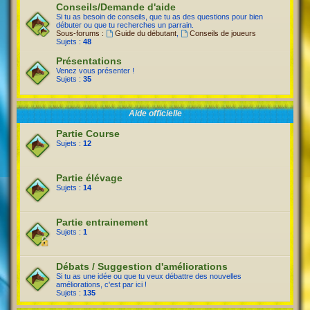
Conseils/Demande d'aide
Si tu as besoin de conseils, que tu as des questions pour bien
débuter ou que tu recherches un parrain.
Sous-forums :
Guide du débutant
,
Conseils de joueurs
Sujets :
48
Présentations
Venez vous présenter !
Sujets :
35
Aide officielle
Partie Course
Sujets :
12
Partie élévage
Sujets :
14
Partie entrainement
Sujets :
1
Débats / Suggestion d'améliorations
Si tu as une idée ou que tu veux débattre des nouvelles
améliorations, c'est par ici !
Sujets :
135