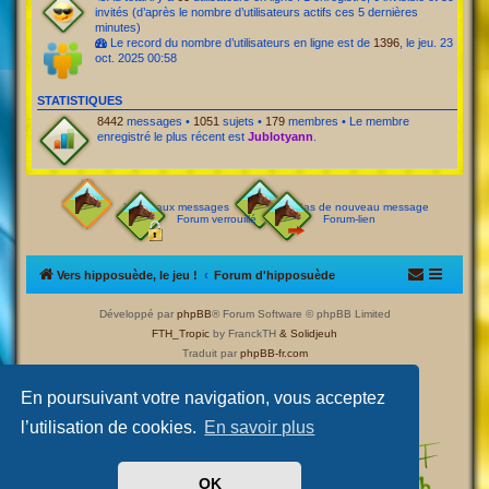
invités (d’après le nombre d’utilisateurs actifs ces 5 dernières
minutes)
Le record du nombre d’utilisateurs en ligne est de
1396
, le jeu. 23
oct. 2025 00:58
STATISTIQUES
8442
messages •
1051
sujets •
179
membres • Le membre
enregistré le plus récent est
Jublotyann
.
Nouveaux messages
Pas de nouveau message
Forum verrouillé
Forum-lien
Vers hipposuède, le jeu !
Forum d'hipposuède
Développé par
phpBB
® Forum Software © phpBB Limited
FTH_Tropic
by FranckTH
& Solidjeuh
Traduit par
phpBB-fr.com
Confidentialité
|
Conditions
En poursuivant votre navigation, vous acceptez
l’utilisation de cookies.
En savoir plus
OK