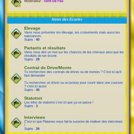
Modérateur :
Terre De Feu
News des Ecuries
Elevage
Viens nous présenter ton élevage, tes croisements mais aussi tes
naissances.
Sujets :
40
Partants et résultats
Viens nous dire un mot sur les chances de tes chevaux ainsi que les
résultats de ton écurie.
Sujets :
28
Contrat de Drive/Monte
Tu recherches des contrats de drives ou de montes ? C'est ici qu'il
faut demander
Tu recherches un driver ou un jockey pour courir dans une courses
? c'est ici aussi
Sujets :
40
Statotrot
Les infos de statotrot c'est ici que ça se passe !
Sujets :
3
Interviews
C'est ici que Platanes nous fait la surprise de réaliser des interviews
!
Sujets :
26