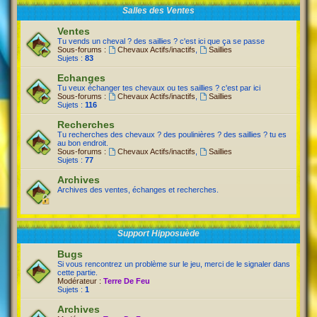
Salles des Ventes
Ventes
Tu vends un cheval ? des saillies ? c'est ici que ça se passe
Sous-forums :
Chevaux Actifs/inactifs
,
Saillies
Sujets :
83
Echanges
Tu veux échanger tes chevaux ou tes saillies ? c'est par ici
Sous-forums :
Chevaux Actifs/inactifs
,
Saillies
Sujets :
116
Recherches
Tu recherches des chevaux ? des poulinières ? des saillies ? tu es
au bon endroit.
Sous-forums :
Chevaux Actifs/inactifs
,
Saillies
Sujets :
77
Archives
Archives des ventes, échanges et recherches.
Support Hipposuède
Bugs
Si vous rencontrez un problème sur le jeu, merci de le signaler dans
cette partie.
Modérateur :
Terre De Feu
Sujets :
1
Archives