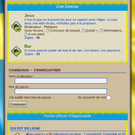
Coin Détente
Jeux
C'est ici que se trouvent les jeux en rapport avec Hippo, si vous
avez une idée de jeu, n'hésitez pas à la proposer .
Modérateur :
Platanes
Sous-forums :
Concours de beauté
,
Quinté +
,
Informations
,
A vos paris
Sujets :
45
Bar
Ici vous pouvez parler de tout et de rien, vos loisirs, vos passions...
Sujets :
43
CONNEXION
•
S’ENREGISTRER
Nom d’utilisateur :
Mot de passe :
J’ai oublié mon mot de passe
Se souvenir de moi
Forum officiel d'hipposuède
QUI EST EN LIGNE
Au total il y a
60
utilisateurs en ligne : 1 enregistré, 0 invisible et 59