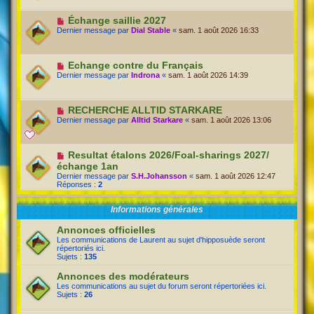
Échange saillie 2027
Dernier message par
Dial Stable
«
sam. 1 août 2026 16:33
Echange contre du Français
Dernier message par
Indrona
«
sam. 1 août 2026 14:39
RECHERCHE ALLTID STARKARE
Dernier message par
Alltid Starkare
«
sam. 1 août 2026 13:06
Resultat étalons 2026/Foal-sharings 2027/
échange 1an
Dernier message par
S.H.Johansson
«
sam. 1 août 2026 12:47
Réponses :
2
Informations générales
Annonces officielles
Les communications de Laurent au sujet d'hipposuède seront
répertoriés ici.
Sujets :
135
Annonces des modérateurs
Les communications au sujet du forum seront répertoriées ici.
Sujets :
26