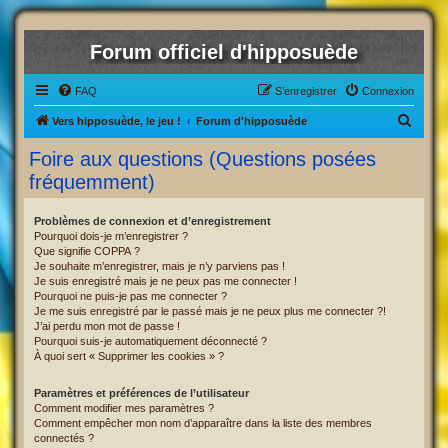
Forum officiel d'hipposuède
FAQ
S’enregistrer
Connexion
R
Vers hipposuède, le jeu !
Forum d'hipposuède
e
Foire aux questions (Questions posées
c
fréquemment)
h
e
Problèmes de connexion et d’enregistrement
Pourquoi dois-je m’enregistrer ?
r
Que signifie COPPA ?
c
Je souhaite m’enregistrer, mais je n’y parviens pas !
Je suis enregistré mais je ne peux pas me connecter !
h
Pourquoi ne puis-je pas me connecter ?
Je me suis enregistré par le passé mais je ne peux plus me connecter ?!
e
J’ai perdu mon mot de passe !
r
Pourquoi suis-je automatiquement déconnecté ?
À quoi sert « Supprimer les cookies » ?
Paramètres et préférences de l’utilisateur
Comment modifier mes paramètres ?
Comment empêcher mon nom d’apparaître dans la liste des membres
connectés ?