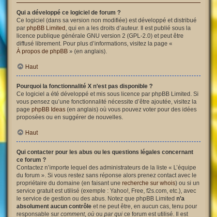
Qui a développé ce logiciel de forum ?
Ce logiciel (dans sa version non modifiée) est développé et distribué
par
phpBB Limited
, qui en a les droits d’auteur. Il est publié sous la
licence publique générale GNU version 2 (GPL-2.0) et peut être
diffusé librement. Pour plus d’informations, visitez la page «
À propos de phpBB
» (en anglais).
Haut
Pourquoi la fonctionnalité X n’est pas disponible ?
Ce logiciel a été développé et mis sous licence par phpBB Limited. Si
vous pensez qu’une fonctionnalité nécessite d’être ajoutée, visitez la
page
phpBB Ideas
(en anglais) où vous pouvez voter pour des idées
proposées ou en suggérer de nouvelles.
Haut
Qui contacter pour les abus ou les questions légales concernant
ce forum ?
Contactez n’importe lequel des administrateurs de la liste « L’équipe
du forum ». Si vous restez sans réponse alors prenez contact avec le
propriétaire du domaine (en faisant une
recherche sur whois
) ou si un
service gratuit est utilisé (exemple : Yahoo!, Free, f2s.com, etc.), avec
le service de gestion ou des abus. Notez que phpBB Limited
n’a
absolument aucun contrôle
et ne peut être, en aucun cas, tenu pour
responsable sur
comment
,
où
ou
par qui
ce forum est utilisé. Il est