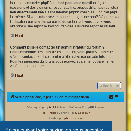
inutile de contacter phpBB Limited pour toute question légale
(cessions et désistements, responsabilité, propos diffamatoires, etc.)
non directement liée
au site Internet phpbb.com ou au logiciel phpBB
lui-même. Si vous adressez un courriel au groupe phpBB à propos de
l’utilisation
par une tierce partie
de ce logiciel vous devez vous
attendre à une réponse très courte voire à aucune réponse du tout.
Haut
Comment puis-je contacter un administrateur du forum ?
Pour l’ensemble des utilisateurs du forum, vous pouvez utiliser le lien
« Nous contacter », si ce dernier a été activé par un administrateur.
Pour les membres du forum, vous pouvez également utiliser le lien
« L’équipe du forum ».
Haut
Aller à
Vers hipposuède, le jeu !
Forum d'hipposuède
Développé par
phpBB
® Forum Software © phpBB Limited
FTH_Tropic
by FranckTH
& Solidjeuh
Traduit par
phpBB-fr.com
Confidentialité
|
Conditions
En poursuivant votre navigation, vous acceptez