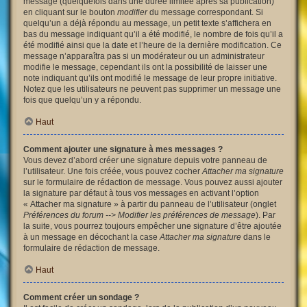
message (quelquefois dans une durée limitée après sa publication)
en cliquant sur le bouton
modifier
du message correspondant. Si
quelqu’un a déjà répondu au message, un petit texte s’affichera en
bas du message indiquant qu’il a été modifié, le nombre de fois qu’il a
été modifié ainsi que la date et l’heure de la dernière modification. Ce
message n’apparaîtra pas si un modérateur ou un administrateur
modifie le message, cependant ils ont la possibilité de laisser une
note indiquant qu’ils ont modifié le message de leur propre initiative.
Notez que les utilisateurs ne peuvent pas supprimer un message une
fois que quelqu’un y a répondu.
Haut
Comment ajouter une signature à mes messages ?
Vous devez d’abord créer une signature depuis votre panneau de
l’utilisateur. Une fois créée, vous pouvez cocher
Attacher ma signature
sur le formulaire de rédaction de message. Vous pouvez aussi ajouter
la signature par défaut à tous vos messages en activant l’option
« Attacher ma signature » à partir du panneau de l’utilisateur (onglet
Préférences du forum --> Modifier les préférences de message
). Par
la suite, vous pourrez toujours empêcher une signature d’être ajoutée
à un message en décochant la case
Attacher ma signature
dans le
formulaire de rédaction de message.
Haut
Comment créer un sondage ?