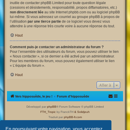
inutile de contacter phpBB Limited pour toute question légale
(cessions et désistements, responsabilité, propos diffamatoires, etc.)
non directement liée
au site Internet phpbb.com ou au logiciel phpBB
lui-même. Si vous adressez un courriel au groupe phpBB à propos de
l’utilisation
par une tierce partie
de ce logiciel vous devez vous
attendre à une réponse très courte voire à aucune réponse du tout.
Haut
Comment puis-je contacter un administrateur du forum ?
Pour l’ensemble des utilisateurs du forum, vous pouvez utiliser le lien
« Nous contacter », si ce dernier a été activé par un administrateur.
Pour les membres du forum, vous pouvez également utiliser le lien
« L’équipe du forum ».
Haut
Aller à
Vers hipposuède, le jeu !
Forum d'hipposuède
Développé par
phpBB
® Forum Software © phpBB Limited
FTH_Tropic
by FranckTH
& Solidjeuh
Traduit par
phpBB-fr.com
Confidentialité
|
Conditions
En poursuivant votre navigation, vous acceptez