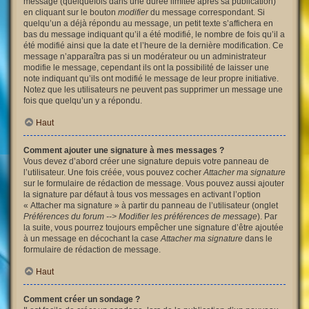
message (quelquefois dans une durée limitée après sa publication)
en cliquant sur le bouton
modifier
du message correspondant. Si
quelqu’un a déjà répondu au message, un petit texte s’affichera en
bas du message indiquant qu’il a été modifié, le nombre de fois qu’il a
été modifié ainsi que la date et l’heure de la dernière modification. Ce
message n’apparaîtra pas si un modérateur ou un administrateur
modifie le message, cependant ils ont la possibilité de laisser une
note indiquant qu’ils ont modifié le message de leur propre initiative.
Notez que les utilisateurs ne peuvent pas supprimer un message une
fois que quelqu’un y a répondu.
Haut
Comment ajouter une signature à mes messages ?
Vous devez d’abord créer une signature depuis votre panneau de
l’utilisateur. Une fois créée, vous pouvez cocher
Attacher ma signature
sur le formulaire de rédaction de message. Vous pouvez aussi ajouter
la signature par défaut à tous vos messages en activant l’option
« Attacher ma signature » à partir du panneau de l’utilisateur (onglet
Préférences du forum --> Modifier les préférences de message
). Par
la suite, vous pourrez toujours empêcher une signature d’être ajoutée
à un message en décochant la case
Attacher ma signature
dans le
formulaire de rédaction de message.
Haut
Comment créer un sondage ?