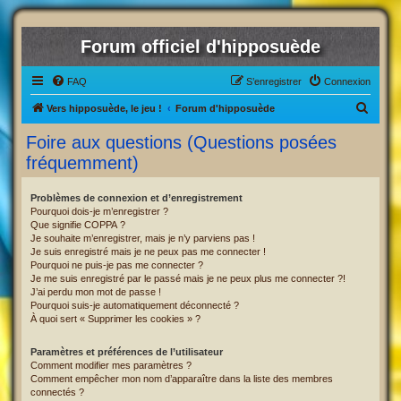
Forum officiel d'hipposuède
FAQ
S’enregistrer
Connexion
R
Vers hipposuède, le jeu !
Forum d'hipposuède
e
Foire aux questions (Questions posées
c
fréquemment)
h
e
Problèmes de connexion et d’enregistrement
Pourquoi dois-je m’enregistrer ?
r
Que signifie COPPA ?
c
Je souhaite m’enregistrer, mais je n’y parviens pas !
Je suis enregistré mais je ne peux pas me connecter !
h
Pourquoi ne puis-je pas me connecter ?
Je me suis enregistré par le passé mais je ne peux plus me connecter ?!
e
J’ai perdu mon mot de passe !
r
Pourquoi suis-je automatiquement déconnecté ?
À quoi sert « Supprimer les cookies » ?
Paramètres et préférences de l’utilisateur
Comment modifier mes paramètres ?
Comment empêcher mon nom d’apparaître dans la liste des membres
connectés ?