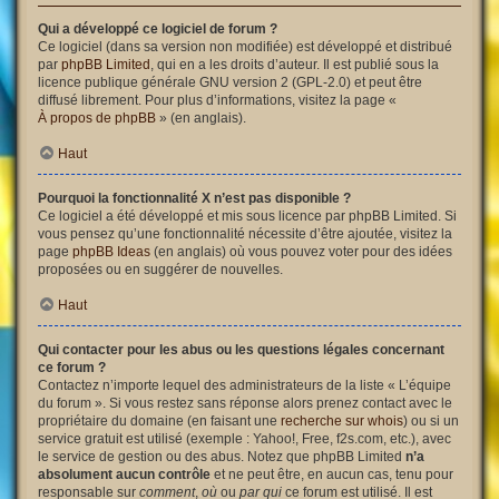
Qui a développé ce logiciel de forum ?
Ce logiciel (dans sa version non modifiée) est développé et distribué
par
phpBB Limited
, qui en a les droits d’auteur. Il est publié sous la
licence publique générale GNU version 2 (GPL-2.0) et peut être
diffusé librement. Pour plus d’informations, visitez la page «
À propos de phpBB
» (en anglais).
Haut
Pourquoi la fonctionnalité X n’est pas disponible ?
Ce logiciel a été développé et mis sous licence par phpBB Limited. Si
vous pensez qu’une fonctionnalité nécessite d’être ajoutée, visitez la
page
phpBB Ideas
(en anglais) où vous pouvez voter pour des idées
proposées ou en suggérer de nouvelles.
Haut
Qui contacter pour les abus ou les questions légales concernant
ce forum ?
Contactez n’importe lequel des administrateurs de la liste « L’équipe
du forum ». Si vous restez sans réponse alors prenez contact avec le
propriétaire du domaine (en faisant une
recherche sur whois
) ou si un
service gratuit est utilisé (exemple : Yahoo!, Free, f2s.com, etc.), avec
le service de gestion ou des abus. Notez que phpBB Limited
n’a
absolument aucun contrôle
et ne peut être, en aucun cas, tenu pour
responsable sur
comment
,
où
ou
par qui
ce forum est utilisé. Il est