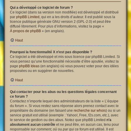
Qui a développé ce logiciel de forum ?
Ce logiciel (dans sa version non modifiée) est développé et distribué
par
phpBB Limited
, qui en a les droits d’auteur. Il est publié sous la
licence publique générale GNU version 2 (GPL-2.0) et peut être
diffusé librement. Pour plus d’informations, visitez la page «
À propos de phpBB
» (en anglais).
Haut
Pourquoi la fonctionnalité X n’est pas disponible ?
Ce logiciel a été développé et mis sous licence par phpBB Limited. Si
vous pensez qu’une fonctionnalité nécessite d’être ajoutée, visitez la
page
phpBB Ideas
(en anglais) où vous pouvez voter pour des idées
proposées ou en suggérer de nouvelles.
Haut
Qui contacter pour les abus ou les questions légales concernant
ce forum ?
Contactez n’importe lequel des administrateurs de la liste « L’équipe
du forum ». Si vous restez sans réponse alors prenez contact avec le
propriétaire du domaine (en faisant une
recherche sur whois
) ou si un
service gratuit est utilisé (exemple : Yahoo!, Free, f2s.com, etc.), avec
le service de gestion ou des abus. Notez que phpBB Limited
n’a
absolument aucun contrôle
et ne peut être, en aucun cas, tenu pour
responsable sur
comment
,
où
ou
par qui
ce forum est utilisé. Il est