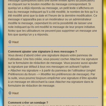
message (quelquefois dans une durée limitée après sa publication)
en cliquant sur le bouton
modifier
du message correspondant. Si
quelqu’un a déjà répondu au message, un petit texte s’affichera en
bas du message indiquant qu’il a été modifié, le nombre de fois qu’il a
été modifié ainsi que la date et l’heure de la dernière modification. Ce
message n’apparaîtra pas si un modérateur ou un administrateur
modifie le message, cependant ils ont la possibilité de laisser une
note indiquant qu’ils ont modifié le message de leur propre initiative.
Notez que les utilisateurs ne peuvent pas supprimer un message une
fois que quelqu’un y a répondu.
Haut
Comment ajouter une signature à mes messages ?
Vous devez d’abord créer une signature depuis votre panneau de
l’utilisateur. Une fois créée, vous pouvez cocher
Attacher ma signature
sur le formulaire de rédaction de message. Vous pouvez aussi ajouter
la signature par défaut à tous vos messages en activant l’option
« Attacher ma signature » à partir du panneau de l’utilisateur (onglet
Préférences du forum --> Modifier les préférences de message
). Par
la suite, vous pourrez toujours empêcher une signature d’être ajoutée
à un message en décochant la case
Attacher ma signature
dans le
formulaire de rédaction de message.
Haut
Comment créer un sondage ?