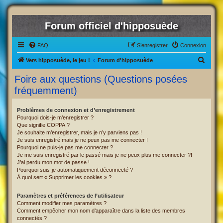
Forum officiel d'hipposuède
FAQ
S’enregistrer
Connexion
R
Vers hipposuède, le jeu !
Forum d'hipposuède
e
Foire aux questions (Questions posées
c
fréquemment)
h
e
Problèmes de connexion et d’enregistrement
Pourquoi dois-je m’enregistrer ?
r
Que signifie COPPA ?
c
Je souhaite m’enregistrer, mais je n’y parviens pas !
Je suis enregistré mais je ne peux pas me connecter !
h
Pourquoi ne puis-je pas me connecter ?
Je me suis enregistré par le passé mais je ne peux plus me connecter ?!
e
J’ai perdu mon mot de passe !
r
Pourquoi suis-je automatiquement déconnecté ?
À quoi sert « Supprimer les cookies » ?
Paramètres et préférences de l’utilisateur
Comment modifier mes paramètres ?
Comment empêcher mon nom d’apparaître dans la liste des membres
connectés ?