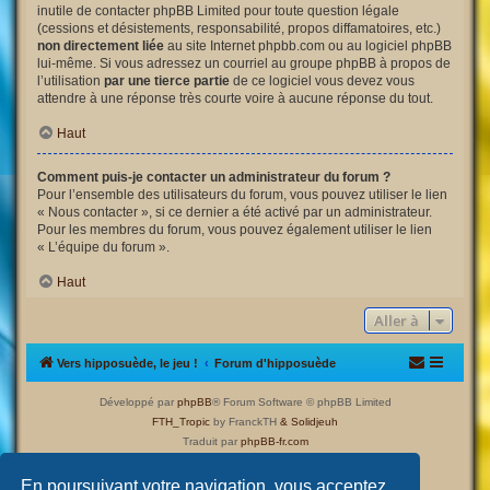
inutile de contacter phpBB Limited pour toute question légale
(cessions et désistements, responsabilité, propos diffamatoires, etc.)
non directement liée
au site Internet phpbb.com ou au logiciel phpBB
lui-même. Si vous adressez un courriel au groupe phpBB à propos de
l’utilisation
par une tierce partie
de ce logiciel vous devez vous
attendre à une réponse très courte voire à aucune réponse du tout.
Haut
Comment puis-je contacter un administrateur du forum ?
Pour l’ensemble des utilisateurs du forum, vous pouvez utiliser le lien
« Nous contacter », si ce dernier a été activé par un administrateur.
Pour les membres du forum, vous pouvez également utiliser le lien
« L’équipe du forum ».
Haut
Aller à
Vers hipposuède, le jeu !
Forum d'hipposuède
Développé par
phpBB
® Forum Software © phpBB Limited
FTH_Tropic
by FranckTH
& Solidjeuh
Traduit par
phpBB-fr.com
Confidentialité
|
Conditions
En poursuivant votre navigation, vous acceptez