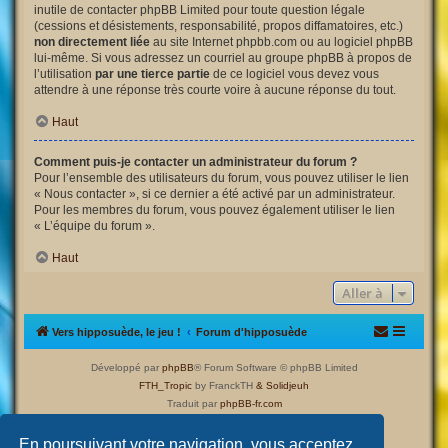
inutile de contacter phpBB Limited pour toute question légale
(cessions et désistements, responsabilité, propos diffamatoires, etc.)
non directement liée
au site Internet phpbb.com ou au logiciel phpBB
lui-même. Si vous adressez un courriel au groupe phpBB à propos de
l’utilisation
par une tierce partie
de ce logiciel vous devez vous
attendre à une réponse très courte voire à aucune réponse du tout.
Haut
Comment puis-je contacter un administrateur du forum ?
Pour l’ensemble des utilisateurs du forum, vous pouvez utiliser le lien
« Nous contacter », si ce dernier a été activé par un administrateur.
Pour les membres du forum, vous pouvez également utiliser le lien
« L’équipe du forum ».
Haut
Aller à
Vers hipposuède, le jeu !
Forum d'hipposuède
Développé par
phpBB
® Forum Software © phpBB Limited
FTH_Tropic
by FranckTH
& Solidjeuh
Traduit par
phpBB-fr.com
Confidentialité
|
Conditions
En poursuivant votre navigation, vous acceptez