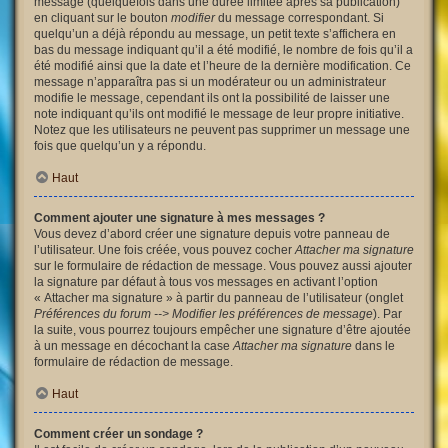
message (quelquefois dans une durée limitée après sa publication)
en cliquant sur le bouton
modifier
du message correspondant. Si
quelqu’un a déjà répondu au message, un petit texte s’affichera en
bas du message indiquant qu’il a été modifié, le nombre de fois qu’il a
été modifié ainsi que la date et l’heure de la dernière modification. Ce
message n’apparaîtra pas si un modérateur ou un administrateur
modifie le message, cependant ils ont la possibilité de laisser une
note indiquant qu’ils ont modifié le message de leur propre initiative.
Notez que les utilisateurs ne peuvent pas supprimer un message une
fois que quelqu’un y a répondu.
Haut
Comment ajouter une signature à mes messages ?
Vous devez d’abord créer une signature depuis votre panneau de
l’utilisateur. Une fois créée, vous pouvez cocher
Attacher ma signature
sur le formulaire de rédaction de message. Vous pouvez aussi ajouter
la signature par défaut à tous vos messages en activant l’option
« Attacher ma signature » à partir du panneau de l’utilisateur (onglet
Préférences du forum --> Modifier les préférences de message
). Par
la suite, vous pourrez toujours empêcher une signature d’être ajoutée
à un message en décochant la case
Attacher ma signature
dans le
formulaire de rédaction de message.
Haut
Comment créer un sondage ?