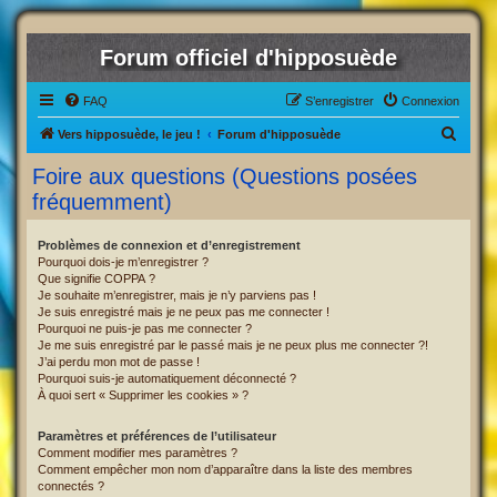
Forum officiel d'hipposuède
FAQ
S’enregistrer
Connexion
R
Vers hipposuède, le jeu !
Forum d'hipposuède
e
Foire aux questions (Questions posées
c
fréquemment)
h
e
Problèmes de connexion et d’enregistrement
Pourquoi dois-je m’enregistrer ?
r
Que signifie COPPA ?
c
Je souhaite m’enregistrer, mais je n’y parviens pas !
Je suis enregistré mais je ne peux pas me connecter !
h
Pourquoi ne puis-je pas me connecter ?
Je me suis enregistré par le passé mais je ne peux plus me connecter ?!
e
J’ai perdu mon mot de passe !
r
Pourquoi suis-je automatiquement déconnecté ?
À quoi sert « Supprimer les cookies » ?
Paramètres et préférences de l’utilisateur
Comment modifier mes paramètres ?
Comment empêcher mon nom d’apparaître dans la liste des membres
connectés ?