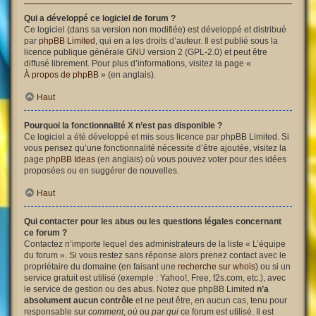
Qui a développé ce logiciel de forum ?
Ce logiciel (dans sa version non modifiée) est développé et distribué
par
phpBB Limited
, qui en a les droits d’auteur. Il est publié sous la
licence publique générale GNU version 2 (GPL-2.0) et peut être
diffusé librement. Pour plus d’informations, visitez la page «
À propos de phpBB
» (en anglais).
Haut
Pourquoi la fonctionnalité X n’est pas disponible ?
Ce logiciel a été développé et mis sous licence par phpBB Limited. Si
vous pensez qu’une fonctionnalité nécessite d’être ajoutée, visitez la
page
phpBB Ideas
(en anglais) où vous pouvez voter pour des idées
proposées ou en suggérer de nouvelles.
Haut
Qui contacter pour les abus ou les questions légales concernant
ce forum ?
Contactez n’importe lequel des administrateurs de la liste « L’équipe
du forum ». Si vous restez sans réponse alors prenez contact avec le
propriétaire du domaine (en faisant une
recherche sur whois
) ou si un
service gratuit est utilisé (exemple : Yahoo!, Free, f2s.com, etc.), avec
le service de gestion ou des abus. Notez que phpBB Limited
n’a
absolument aucun contrôle
et ne peut être, en aucun cas, tenu pour
responsable sur
comment
,
où
ou
par qui
ce forum est utilisé. Il est