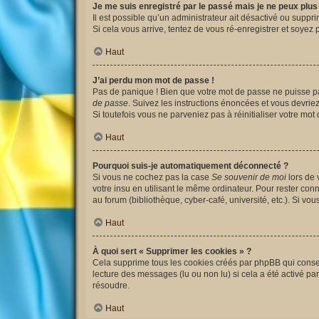
Je me suis enregistré par le passé mais je ne peux plu
Il est possible qu’un administrateur ait désactivé ou suppr
Si cela vous arrive, tentez de vous ré-enregistrer et soyez p
Haut
J’ai perdu mon mot de passe !
Pas de panique ! Bien que votre mot de passe ne puisse pas 
de passe
. Suivez les instructions énoncées et vous devri
Si toutefois vous ne parveniez pas à réinitialiser votre mo
Haut
Pourquoi suis-je automatiquement déconnecté ?
Si vous ne cochez pas la case
Se souvenir de moi
lors de 
votre insu en utilisant le même ordinateur. Pour rester co
au forum (bibliothèque, cyber-café, université, etc.). Si vo
Haut
À quoi sert « Supprimer les cookies » ?
Cela supprime tous les cookies créés par phpBB qui conserv
lecture des messages (lu ou non lu) si cela a été activé 
résoudre.
Haut