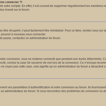
s me connecter ?!
imé votre compte. En effet, il est courant de supprimer régulièrement les membres n
lus investi sur le forum.
être récupéré, il peut facilement être réinitialisé. Pour ce faire, rendez vous sur
ez pouvoir à nouveau vous connecter.
t de passe, contactez un administrateur du forum.
votre connexion, vous ne resterez connecté que pendant une durée déterminée. Ce
nnecté, cochez la case
Se souvenir de moi
lors de la connexion. Ce n’est pas recomm
us ne voyez pas cette case, cela signifie qu’un administrateur du forum a désactivé ce
ent vos paramètres d’authentification et votre connexion au forum. Ils fournissent a
par un administrateur du forum. Si vous rencontrez des problèmes de connexion ou d