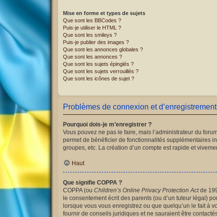
Mise en forme et types de sujets
Que sont les BBCodes ?
Puis-je utiliser le HTML ?
Que sont les smileys ?
Puis-je publier des images ?
Que sont les annonces globales ?
Que sont les annonces ?
Que sont les sujets épinglés ?
Que sont les sujets verrouillés ?
Que sont les icônes de sujet ?
Problèmes de connexion et d’enregistrement
Pourquoi dois-je m’enregistrer ?
Vous pouvez ne pas le faire, mais l’administrateur du forum
permet de bénéficier de fonctionnalités supplémentaires i
groupes, etc. La création d’un compte est rapide et vivemen
Haut
Que signifie COPPA ?
COPPA (ou
Children’s Online Privacy Protection Act
de 1998
le consentement écrit des parents (ou d’un tuteur légal) po
lorsque vous vous enregistrez ou que quelqu’un le fait à v
fournir de conseils juridiques et ne sauraient être contact