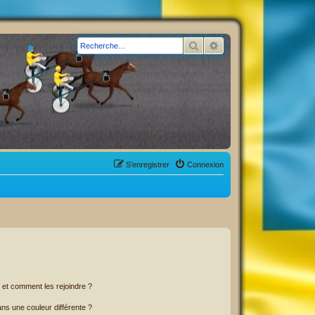
Rechercher
Recherche avancée
S’enregistrer
Connexion
s et comment les rejoindre ?
s une couleur différente ?