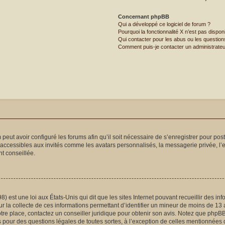
Concernant phpBB
Qui a développé ce logiciel de forum ?
Pourquoi la fonctionnalité X n’est pas dispon
Qui contacter pour les abus ou les questio
Comment puis-je contacter un administrateu
 peut avoir configuré les forums afin qu’il soit nécessaire de s’enregistrer pour po
naccessibles aux invités comme les avatars personnalisés, la messagerie privée, l’
t conseillée.
) est une loi aux États-Unis qui dit que les sites Internet pouvant recueillir des 
ur la collecte de ces informations permettant d’identifier un mineur de moins de 13 
otre place, contactez un conseiller juridique pour obtenir son avis. Notez que phpB
és pour des questions légales de toutes sortes, à l’exception de celles mentionnées