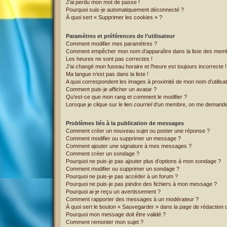
J’ai perdu mon mot de passe !
Pourquoi suis-je automatiquement déconnecté ?
À quoi sert « Supprimer les cookies » ?
Paramètres et préférences de l’utilisateur
Comment modifier mes paramètres ?
Comment empêcher mon nom d’apparaître dans la liste des mem
Les heures ne sont pas correctes !
J’ai changé mon fuseau horaire et l’heure est toujours incorrecte !
Ma langue n’est pas dans la liste !
A quoi correspondent les images à proximité de mon nom d’utilisa
Comment puis-je afficher un avatar ?
Qu’est-ce que mon rang et comment le modifier ?
Lorsque je clique sur le lien
courriel
d’un membre, on me demande
Problèmes liés à la publication de messages
Comment créer un nouveau sujet ou poster une réponse ?
Comment modifier ou supprimer un message ?
Comment ajouter une signature à mes messages ?
Comment créer un sondage ?
Pourquoi ne puis-je pas ajouter plus d’options à mon sondage ?
Comment modifier ou supprimer un sondage ?
Pourquoi ne puis-je pas accéder à un forum ?
Pourquoi ne puis-je pas joindre des fichiers à mon message ?
Pourquoi ai-je reçu un avertissement ?
Comment rapporter des messages à un modérateur ?
À quoi sert le bouton « Sauvegarder » dans la page de rédaction
Pourquoi mon message doit être validé ?
Comment remonter mon sujet ?