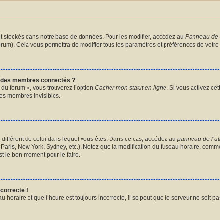
t stockés dans notre base de données. Pour les modifier, accédez au
Panneau de l’
forum). Cela vous permettra de modifier tous les paramètres et préférences de votre
e des membres connectés ?
 du forum », vous trouverez l’option
Cacher mon statut en ligne
. Si vous activez ce
es membres invisibles.
ire différent de celui dans lequel vous êtes. Dans ce cas, accédez au
panneau de l’uti
Paris, New York, Sydney, etc.). Notez que la modification du fuseau horaire, comme
t le bon moment pour le faire.
ncorrecte !
u horaire et que l’heure est toujours incorrecte, il se peut que le serveur ne soit p