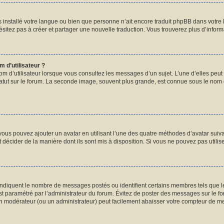
pas installé votre langue ou bien que personne n’ait encore traduit phpBB dans vot
hésitez pas à créer et partager une nouvelle traduction. Vous trouverez plus d’informa
 d’utilisateur ?
om d’utilisateur lorsque vous consultez les messages d’un sujet. L’une d’elles peut
atut sur le forum. La seconde image, souvent plus grande, est connue sous le nom
 vous pouvez ajouter un avatar en utilisant l’une des quatre méthodes d’avatar suivan
 décider de la manière dont ils sont mis à disposition. Si vous ne pouvez pas utilis
 indiquent le nombre de messages postés ou identifient certains membres tels que 
 est paramétré par l’administrateur du forum. Évitez de poster des messages sur le f
 un modérateur (ou un administrateur) peut facilement abaisser votre compteur de 