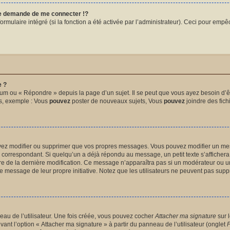
 demande de me connecter !?
mulaire intégré (si la fonction a été activée par l’administrateur). Ceci pour empêche
e ?
um ou « Répondre » depuis la page d’un sujet. Il se peut que vous ayez besoin d’êt
ms, exemple : Vous
pouvez
poster de nouveaux sujets, Vous
pouvez
joindre des fichi
uvez modifier ou supprimer que vos propres messages. Vous pouvez modifier un me
orrespondant. Si quelqu’un a déjà répondu au message, un petit texte s’affichera 
heure de la dernière modification. Ce message n’apparaîtra pas si un modérateur ou u
ié le message de leur propre initiative. Notez que les utilisateurs ne peuvent pas s
au de l’utilisateur. Une fois créée, vous pouvez cocher
Attacher ma signature
sur 
vant l’option « Attacher ma signature » à partir du panneau de l’utilisateur (onglet
P