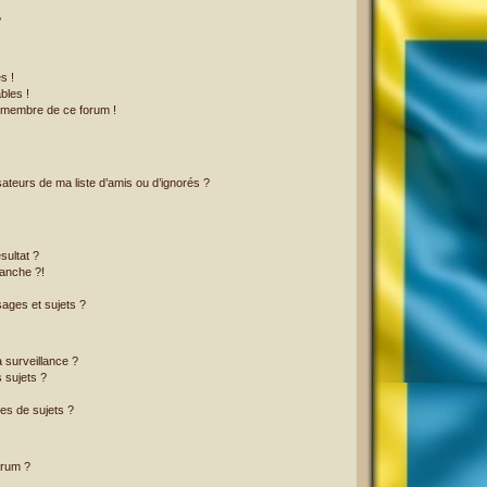
?
s !
bles !
n membre de ce forum !
ateurs de ma liste d’amis ou d’ignorés ?
sultat ?
anche ?!
ages et sujets ?
a surveillance ?
 sujets ?
es de sujets ?
orum ?