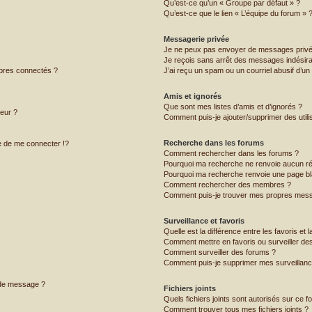
Qu’est-ce qu’un « Groupe par défaut » ?
Qu’est-ce que le lien « L’équipe du forum » 
Messagerie privée
Je ne peux pas envoyer de messages privé
Je reçois sans arrêt des messages indésira
bres connectés ?
J’ai reçu un spam ou un courriel abusif d’u
Amis et ignorés
Que sont mes listes d’amis et d’ignorés ?
teur ?
Comment puis-je ajouter/supprimer des utilis
Recherche dans les forums
 de me connecter !?
Comment rechercher dans les forums ?
Pourquoi ma recherche ne renvoie aucun ré
Pourquoi ma recherche renvoie une page bl
Comment rechercher des membres ?
Comment puis-je trouver mes propres mess
Surveillance et favoris
Quelle est la différence entre les favoris et l
Comment mettre en favoris ou surveiller des
Comment surveiller des forums ?
Comment puis-je supprimer mes surveillanc
 de message ?
Fichiers joints
Quels fichiers joints sont autorisés sur ce f
Comment trouver tous mes fichiers joints ?