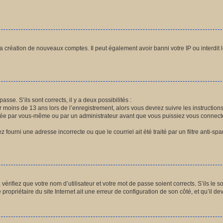
la création de nouveaux comptes. Il peut également avoir banni votre IP ou interdit 
asse. S’ils sont corrects, il y a deux possibilités :
r moins de 13 ans lors de l’enregistrement, alors vous devrez suivre les instructio
vée par vous-même ou par un administrateur avant que vous puissiez vous connecter.
 fourni une adresse incorrecte ou que le courriel ait été traité par un filtre anti-sp
érifiez que votre nom d’utilisateur et votre mot de passe soient corrects. S’ils le s
ropriétaire du site Internet ait une erreur de configuration de son côté, et qu’il devr