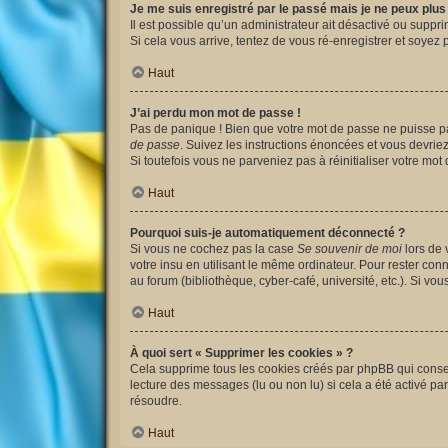
Je me suis enregistré par le passé mais je ne peux plu
Il est possible qu’un administrateur ait désactivé ou suppr
Si cela vous arrive, tentez de vous ré-enregistrer et soyez p
Haut
J’ai perdu mon mot de passe !
Pas de panique ! Bien que votre mot de passe ne puisse pas 
de passe
. Suivez les instructions énoncées et vous devri
Si toutefois vous ne parveniez pas à réinitialiser votre mo
Haut
Pourquoi suis-je automatiquement déconnecté ?
Si vous ne cochez pas la case
Se souvenir de moi
lors de 
votre insu en utilisant le même ordinateur. Pour rester co
au forum (bibliothèque, cyber-café, université, etc.). Si vo
Haut
À quoi sert « Supprimer les cookies » ?
Cela supprime tous les cookies créés par phpBB qui conserv
lecture des messages (lu ou non lu) si cela a été activé 
résoudre.
Haut