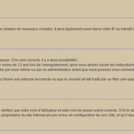
la création de nouveaux comptes. Il peut également avoir banni votre IP ou interdit 
asse. S’ils sont corrects, il y a deux possibilités :
r moins de 13 ans lors de l’enregistrement, alors vous devrez suivre les instructio
vée par vous-même ou par un administrateur avant que vous puissiez vous connecter.
 fourni une adresse incorrecte ou que le courriel ait été traité par un filtre anti-sp
érifiez que votre nom d’utilisateur et votre mot de passe soient corrects. S’ils le s
ropriétaire du site Internet ait une erreur de configuration de son côté, et qu’il devr