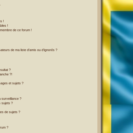
?
s !
bles !
n membre de ce forum !
ateurs de ma liste d’amis ou d’ignorés ?
sultat ?
anche ?!
ages et sujets ?
a surveillance ?
 sujets ?
es de sujets ?
orum ?