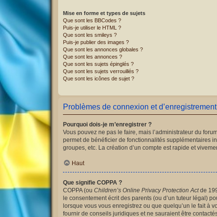
Mise en forme et types de sujets
Que sont les BBCodes ?
Puis-je utiliser le HTML ?
Que sont les smileys ?
Puis-je publier des images ?
Que sont les annonces globales ?
Que sont les annonces ?
Que sont les sujets épinglés ?
Que sont les sujets verrouillés ?
Que sont les icônes de sujet ?
Problèmes de connexion et d’enregistrement
Pourquoi dois-je m’enregistrer ?
Vous pouvez ne pas le faire, mais l’administrateur du forum
permet de bénéficier de fonctionnalités supplémentaires i
groupes, etc. La création d’un compte est rapide et vivemen
Haut
Que signifie COPPA ?
COPPA (ou
Children’s Online Privacy Protection Act
de 1998
le consentement écrit des parents (ou d’un tuteur légal) po
lorsque vous vous enregistrez ou que quelqu’un le fait à v
fournir de conseils juridiques et ne sauraient être contact