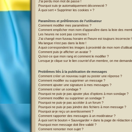
J’ai perdu mon mot de passe !
Pourquoi suis-je automatiquement déconnecté ?
À quoi sert « Supprimer les cookies » ?
Paramètres et préférences de l’utilisateur
Comment modifier mes paramètres ?
Comment empêcher mon nom d’apparaître dans la liste des mem
Les heures ne sont pas correctes !
J’ai changé mon fuseau horaire et l’heure est toujours incorrecte !
Ma langue n’est pas dans la liste !
A quoi correspondent les images à proximité de mon nom d’utilisa
Comment puis-je afficher un avatar ?
Qu’est-ce que mon rang et comment le modifier ?
Lorsque je clique sur le lien
courriel
d’un membre, on me demande
Problèmes liés à la publication de messages
Comment créer un nouveau sujet ou poster une réponse ?
Comment modifier ou supprimer un message ?
Comment ajouter une signature à mes messages ?
Comment créer un sondage ?
Pourquoi ne puis-je pas ajouter plus d’options à mon sondage ?
Comment modifier ou supprimer un sondage ?
Pourquoi ne puis-je pas accéder à un forum ?
Pourquoi ne puis-je pas joindre des fichiers à mon message ?
Pourquoi ai-je reçu un avertissement ?
Comment rapporter des messages à un modérateur ?
À quoi sert le bouton « Sauvegarder » dans la page de rédaction
Pourquoi mon message doit être validé ?
Comment remonter mon sujet ?