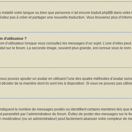
pas installé votre langue ou bien que personne n’ait encore traduit phpBB dans vot
hésitez pas à créer et partager une nouvelle traduction. Vous trouverez plus d’informa
 d’utilisateur ?
om d’utilisateur lorsque vous consultez les messages d’un sujet. L’une d’elles peut
atut sur le forum. La seconde image, souvent plus grande, est connue sous le nom
 vous pouvez ajouter un avatar en utilisant l’une des quatre méthodes d’avatar suivan
 décider de la manière dont ils sont mis à disposition. Si vous ne pouvez pas utilis
 indiquent le nombre de messages postés ou identifient certains membres tels que 
 est paramétré par l’administrateur du forum. Évitez de poster des messages sur le f
 un modérateur (ou un administrateur) peut facilement abaisser votre compteur de 