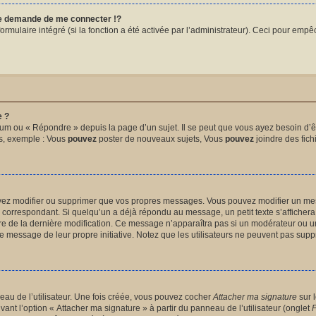
 demande de me connecter !?
mulaire intégré (si la fonction a été activée par l’administrateur). Ceci pour empêche
e ?
um ou « Répondre » depuis la page d’un sujet. Il se peut que vous ayez besoin d’êt
ms, exemple : Vous
pouvez
poster de nouveaux sujets, Vous
pouvez
joindre des fichi
uvez modifier ou supprimer que vos propres messages. Vous pouvez modifier un me
orrespondant. Si quelqu’un a déjà répondu au message, un petit texte s’affichera 
heure de la dernière modification. Ce message n’apparaîtra pas si un modérateur ou u
ié le message de leur propre initiative. Notez que les utilisateurs ne peuvent pas s
au de l’utilisateur. Une fois créée, vous pouvez cocher
Attacher ma signature
sur 
vant l’option « Attacher ma signature » à partir du panneau de l’utilisateur (onglet
P