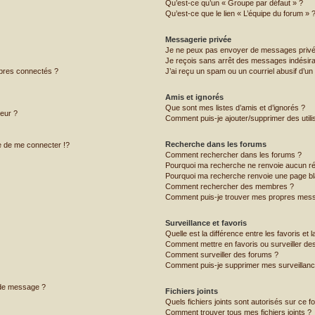
Qu’est-ce qu’un « Groupe par défaut » ?
Qu’est-ce que le lien « L’équipe du forum » 
Messagerie privée
Je ne peux pas envoyer de messages privé
Je reçois sans arrêt des messages indésira
bres connectés ?
J’ai reçu un spam ou un courriel abusif d’u
Amis et ignorés
Que sont mes listes d’amis et d’ignorés ?
teur ?
Comment puis-je ajouter/supprimer des utilis
Recherche dans les forums
 de me connecter !?
Comment rechercher dans les forums ?
Pourquoi ma recherche ne renvoie aucun ré
Pourquoi ma recherche renvoie une page bl
Comment rechercher des membres ?
Comment puis-je trouver mes propres mess
Surveillance et favoris
Quelle est la différence entre les favoris et l
Comment mettre en favoris ou surveiller des
Comment surveiller des forums ?
Comment puis-je supprimer mes surveillanc
 de message ?
Fichiers joints
Quels fichiers joints sont autorisés sur ce f
Comment trouver tous mes fichiers joints ?