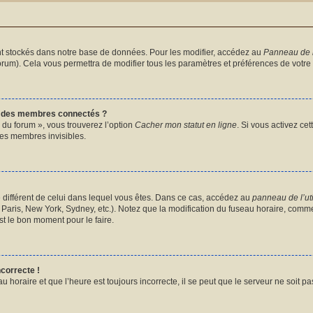
t stockés dans notre base de données. Pour les modifier, accédez au
Panneau de l’
forum). Cela vous permettra de modifier tous les paramètres et préférences de votre
e des membres connectés ?
 du forum », vous trouverez l’option
Cacher mon statut en ligne
. Si vous activez ce
es membres invisibles.
ire différent de celui dans lequel vous êtes. Dans ce cas, accédez au
panneau de l’uti
Paris, New York, Sydney, etc.). Notez que la modification du fuseau horaire, comme
t le bon moment pour le faire.
ncorrecte !
u horaire et que l’heure est toujours incorrecte, il se peut que le serveur ne soit p