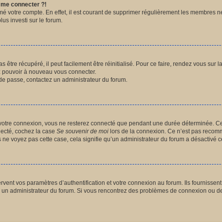
s me connecter ?!
imé votre compte. En effet, il est courant de supprimer régulièrement les membres n
lus investi sur le forum.
être récupéré, il peut facilement être réinitialisé. Pour ce faire, rendez vous sur
ez pouvoir à nouveau vous connecter.
t de passe, contactez un administrateur du forum.
votre connexion, vous ne resterez connecté que pendant une durée déterminée. Ce
nnecté, cochez la case
Se souvenir de moi
lors de la connexion. Ce n’est pas recomm
us ne voyez pas cette case, cela signifie qu’un administrateur du forum a désactivé ce
ent vos paramètres d’authentification et votre connexion au forum. Ils fournissent a
par un administrateur du forum. Si vous rencontrez des problèmes de connexion ou d