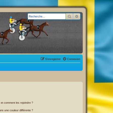
Rechercher
Recherche avancée
S’enregistrer
Connexion
s et comment les rejoindre ?
s une couleur différente ?