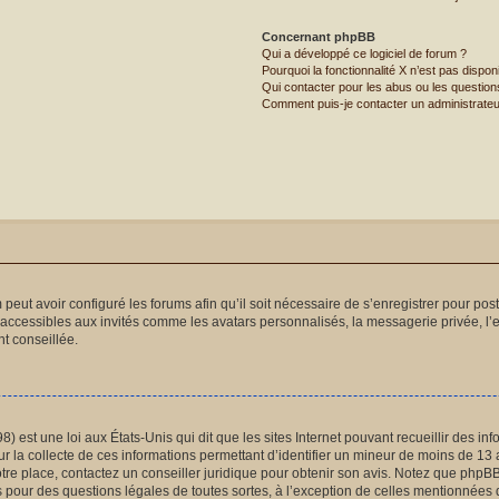
Concernant phpBB
Qui a développé ce logiciel de forum ?
Pourquoi la fonctionnalité X n’est pas dispon
Qui contacter pour les abus ou les questio
Comment puis-je contacter un administrateu
 peut avoir configuré les forums afin qu’il soit nécessaire de s’enregistrer pour po
naccessibles aux invités comme les avatars personnalisés, la messagerie privée, l’
t conseillée.
) est une loi aux États-Unis qui dit que les sites Internet pouvant recueillir des 
ur la collecte de ces informations permettant d’identifier un mineur de moins de 13 
otre place, contactez un conseiller juridique pour obtenir son avis. Notez que phpB
és pour des questions légales de toutes sortes, à l’exception de celles mentionnées