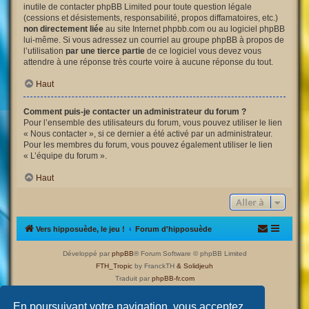
inutile de contacter phpBB Limited pour toute question légale
(cessions et désistements, responsabilité, propos diffamatoires, etc.)
non directement liée
au site Internet phpbb.com ou au logiciel phpBB
lui-même. Si vous adressez un courriel au groupe phpBB à propos de
l’utilisation
par une tierce partie
de ce logiciel vous devez vous
attendre à une réponse très courte voire à aucune réponse du tout.
Haut
Comment puis-je contacter un administrateur du forum ?
Pour l’ensemble des utilisateurs du forum, vous pouvez utiliser le lien
« Nous contacter », si ce dernier a été activé par un administrateur.
Pour les membres du forum, vous pouvez également utiliser le lien
« L’équipe du forum ».
Haut
Aller à
Vers hipposuède, le jeu !
Forum d'hipposuède
Développé par
phpBB
® Forum Software © phpBB Limited
FTH_Tropic
by FranckTH
& Solidjeuh
Traduit par
phpBB-fr.com
Confidentialité
|
Conditions
En poursuivant votre navigation, vous acceptez