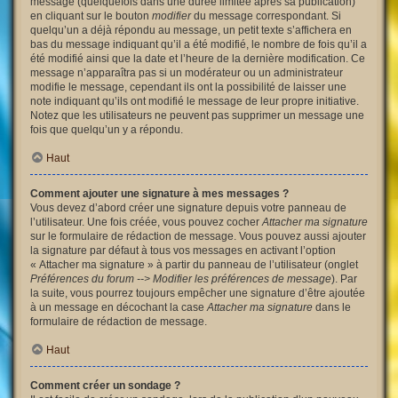
message (quelquefois dans une durée limitée après sa publication)
en cliquant sur le bouton
modifier
du message correspondant. Si
quelqu’un a déjà répondu au message, un petit texte s’affichera en
bas du message indiquant qu’il a été modifié, le nombre de fois qu’il a
été modifié ainsi que la date et l’heure de la dernière modification. Ce
message n’apparaîtra pas si un modérateur ou un administrateur
modifie le message, cependant ils ont la possibilité de laisser une
note indiquant qu’ils ont modifié le message de leur propre initiative.
Notez que les utilisateurs ne peuvent pas supprimer un message une
fois que quelqu’un y a répondu.
Haut
Comment ajouter une signature à mes messages ?
Vous devez d’abord créer une signature depuis votre panneau de
l’utilisateur. Une fois créée, vous pouvez cocher
Attacher ma signature
sur le formulaire de rédaction de message. Vous pouvez aussi ajouter
la signature par défaut à tous vos messages en activant l’option
« Attacher ma signature » à partir du panneau de l’utilisateur (onglet
Préférences du forum --> Modifier les préférences de message
). Par
la suite, vous pourrez toujours empêcher une signature d’être ajoutée
à un message en décochant la case
Attacher ma signature
dans le
formulaire de rédaction de message.
Haut
Comment créer un sondage ?