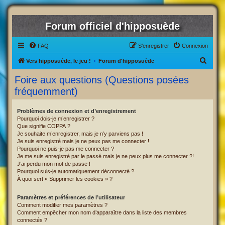
Forum officiel d'hipposuède
FAQ
S’enregistrer
Connexion
R
Vers hipposuède, le jeu !
Forum d'hipposuède
e
Foire aux questions (Questions posées
c
fréquemment)
h
e
Problèmes de connexion et d’enregistrement
Pourquoi dois-je m’enregistrer ?
r
Que signifie COPPA ?
c
Je souhaite m’enregistrer, mais je n’y parviens pas !
Je suis enregistré mais je ne peux pas me connecter !
h
Pourquoi ne puis-je pas me connecter ?
Je me suis enregistré par le passé mais je ne peux plus me connecter ?!
e
J’ai perdu mon mot de passe !
r
Pourquoi suis-je automatiquement déconnecté ?
À quoi sert « Supprimer les cookies » ?
Paramètres et préférences de l’utilisateur
Comment modifier mes paramètres ?
Comment empêcher mon nom d’apparaître dans la liste des membres
connectés ?