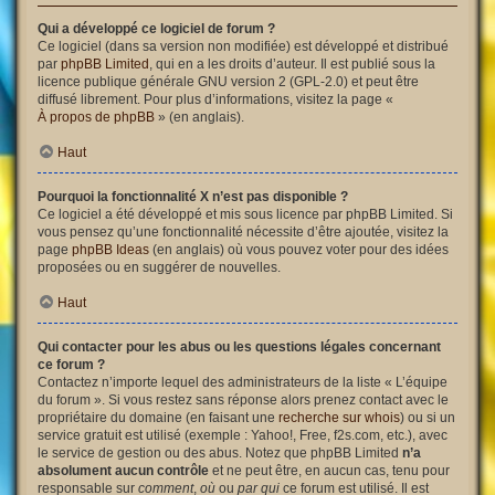
Qui a développé ce logiciel de forum ?
Ce logiciel (dans sa version non modifiée) est développé et distribué
par
phpBB Limited
, qui en a les droits d’auteur. Il est publié sous la
licence publique générale GNU version 2 (GPL-2.0) et peut être
diffusé librement. Pour plus d’informations, visitez la page «
À propos de phpBB
» (en anglais).
Haut
Pourquoi la fonctionnalité X n’est pas disponible ?
Ce logiciel a été développé et mis sous licence par phpBB Limited. Si
vous pensez qu’une fonctionnalité nécessite d’être ajoutée, visitez la
page
phpBB Ideas
(en anglais) où vous pouvez voter pour des idées
proposées ou en suggérer de nouvelles.
Haut
Qui contacter pour les abus ou les questions légales concernant
ce forum ?
Contactez n’importe lequel des administrateurs de la liste « L’équipe
du forum ». Si vous restez sans réponse alors prenez contact avec le
propriétaire du domaine (en faisant une
recherche sur whois
) ou si un
service gratuit est utilisé (exemple : Yahoo!, Free, f2s.com, etc.), avec
le service de gestion ou des abus. Notez que phpBB Limited
n’a
absolument aucun contrôle
et ne peut être, en aucun cas, tenu pour
responsable sur
comment
,
où
ou
par qui
ce forum est utilisé. Il est