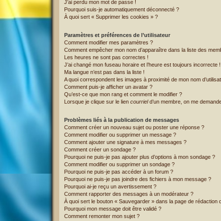
J’ai perdu mon mot de passe !
Pourquoi suis-je automatiquement déconnecté ?
À quoi sert « Supprimer les cookies » ?
Paramètres et préférences de l’utilisateur
Comment modifier mes paramètres ?
Comment empêcher mon nom d’apparaître dans la liste des mem
Les heures ne sont pas correctes !
J’ai changé mon fuseau horaire et l’heure est toujours incorrecte !
Ma langue n’est pas dans la liste !
A quoi correspondent les images à proximité de mon nom d’utilisa
Comment puis-je afficher un avatar ?
Qu’est-ce que mon rang et comment le modifier ?
Lorsque je clique sur le lien
courriel
d’un membre, on me demande
Problèmes liés à la publication de messages
Comment créer un nouveau sujet ou poster une réponse ?
Comment modifier ou supprimer un message ?
Comment ajouter une signature à mes messages ?
Comment créer un sondage ?
Pourquoi ne puis-je pas ajouter plus d’options à mon sondage ?
Comment modifier ou supprimer un sondage ?
Pourquoi ne puis-je pas accéder à un forum ?
Pourquoi ne puis-je pas joindre des fichiers à mon message ?
Pourquoi ai-je reçu un avertissement ?
Comment rapporter des messages à un modérateur ?
À quoi sert le bouton « Sauvegarder » dans la page de rédaction
Pourquoi mon message doit être validé ?
Comment remonter mon sujet ?