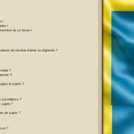
?
s !
bles !
n membre de ce forum !
ateurs de ma liste d’amis ou d’ignorés ?
sultat ?
anche ?!
ages et sujets ?
a surveillance ?
 sujets ?
es de sujets ?
orum ?