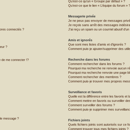
Qu’est-ce qu’un « Groupe par défaut » ?
Qu’est-ce que le lien « L’équipe du forum » 
Messagerie privée
Je ne peux pas envoyer de messages privé
Je reçois sans arrêt des messages indésira
bres connectés ?
J’ai reçu un spam ou un courriel abusif d’u
Amis et ignorés
Que sont mes listes d’amis et d’ignorés ?
teur ?
Comment puis-je ajouter/supprimer des utilis
Recherche dans les forums
 de me connecter !?
Comment rechercher dans les forums ?
Pourquoi ma recherche ne renvoie aucun ré
Pourquoi ma recherche renvoie une page bl
Comment rechercher des membres ?
Comment puis-je trouver mes propres mess
Surveillance et favoris
Quelle est la différence entre les favoris et l
Comment mettre en favoris ou surveiller des
Comment surveiller des forums ?
Comment puis-je supprimer mes surveillanc
 de message ?
Fichiers joints
Quels fichiers joints sont autorisés sur ce f
Comment trouver tous mes fichiers joints ?