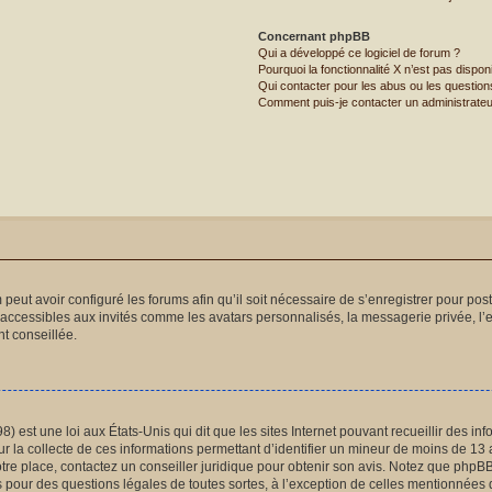
Concernant phpBB
Qui a développé ce logiciel de forum ?
Pourquoi la fonctionnalité X n’est pas dispon
Qui contacter pour les abus ou les questio
Comment puis-je contacter un administrateu
 peut avoir configuré les forums afin qu’il soit nécessaire de s’enregistrer pour po
naccessibles aux invités comme les avatars personnalisés, la messagerie privée, l’
t conseillée.
) est une loi aux États-Unis qui dit que les sites Internet pouvant recueillir des 
ur la collecte de ces informations permettant d’identifier un mineur de moins de 13 
otre place, contactez un conseiller juridique pour obtenir son avis. Notez que phpB
és pour des questions légales de toutes sortes, à l’exception de celles mentionnées