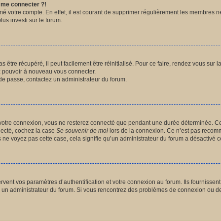
s me connecter ?!
imé votre compte. En effet, il est courant de supprimer régulièrement les membres n
lus investi sur le forum.
être récupéré, il peut facilement être réinitialisé. Pour ce faire, rendez vous sur
ez pouvoir à nouveau vous connecter.
t de passe, contactez un administrateur du forum.
votre connexion, vous ne resterez connecté que pendant une durée déterminée. Ce
nnecté, cochez la case
Se souvenir de moi
lors de la connexion. Ce n’est pas recomm
us ne voyez pas cette case, cela signifie qu’un administrateur du forum a désactivé ce
ent vos paramètres d’authentification et votre connexion au forum. Ils fournissent a
par un administrateur du forum. Si vous rencontrez des problèmes de connexion ou d