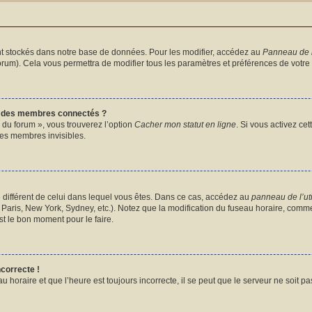
t stockés dans notre base de données. Pour les modifier, accédez au
Panneau de l’
forum). Cela vous permettra de modifier tous les paramètres et préférences de votre
e des membres connectés ?
 du forum », vous trouverez l’option
Cacher mon statut en ligne
. Si vous activez ce
es membres invisibles.
ire différent de celui dans lequel vous êtes. Dans ce cas, accédez au
panneau de l’uti
Paris, New York, Sydney, etc.). Notez que la modification du fuseau horaire, comme
t le bon moment pour le faire.
ncorrecte !
u horaire et que l’heure est toujours incorrecte, il se peut que le serveur ne soit p