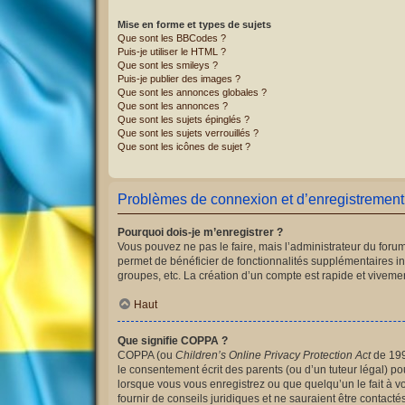
Mise en forme et types de sujets
Que sont les BBCodes ?
Puis-je utiliser le HTML ?
Que sont les smileys ?
Puis-je publier des images ?
Que sont les annonces globales ?
Que sont les annonces ?
Que sont les sujets épinglés ?
Que sont les sujets verrouillés ?
Que sont les icônes de sujet ?
Problèmes de connexion et d’enregistrement
Pourquoi dois-je m’enregistrer ?
Vous pouvez ne pas le faire, mais l’administrateur du forum
permet de bénéficier de fonctionnalités supplémentaires i
groupes, etc. La création d’un compte est rapide et vivemen
Haut
Que signifie COPPA ?
COPPA (ou
Children’s Online Privacy Protection Act
de 1998
le consentement écrit des parents (ou d’un tuteur légal) po
lorsque vous vous enregistrez ou que quelqu’un le fait à v
fournir de conseils juridiques et ne sauraient être contact