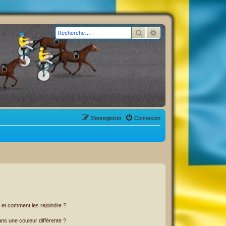
Rechercher
Recherche avancée
S’enregistrer
Connexion
s et comment les rejoindre ?
s une couleur différente ?