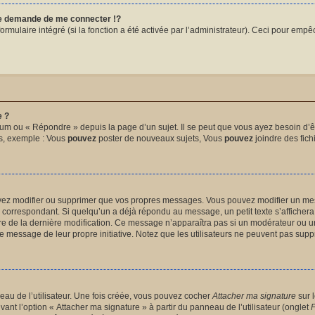
 demande de me connecter !?
mulaire intégré (si la fonction a été activée par l’administrateur). Ceci pour empêche
e ?
um ou « Répondre » depuis la page d’un sujet. Il se peut que vous ayez besoin d’êt
ms, exemple : Vous
pouvez
poster de nouveaux sujets, Vous
pouvez
joindre des fichi
uvez modifier ou supprimer que vos propres messages. Vous pouvez modifier un me
orrespondant. Si quelqu’un a déjà répondu au message, un petit texte s’affichera 
heure de la dernière modification. Ce message n’apparaîtra pas si un modérateur ou u
ié le message de leur propre initiative. Notez que les utilisateurs ne peuvent pas s
au de l’utilisateur. Une fois créée, vous pouvez cocher
Attacher ma signature
sur 
vant l’option « Attacher ma signature » à partir du panneau de l’utilisateur (onglet
P