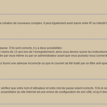
la création de nouveaux comptes. Il peut également avoir banni votre IP ou interdit 
asse. S’ils sont corrects, il y a deux possibilités :
r moins de 13 ans lors de l’enregistrement, alors vous devrez suivre les instructio
vée par vous-même ou par un administrateur avant que vous puissiez vous connecter.
 fourni une adresse incorrecte ou que le courriel ait été traité par un filtre anti-sp
érifiez que votre nom d’utilisateur et votre mot de passe soient corrects. S’ils le s
ropriétaire du site Internet ait une erreur de configuration de son côté, et qu’il devr