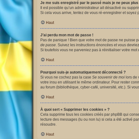
Je me suis enregistré par le passé mais je ne peux plu
Il est possible qu’un administrateur ait désactivé ou suppr
Si cela vous arrive, tentez de vous ré-enregistrer et soyez p
Haut
J’ai perdu mon mot de passe !
Pas de panique ! Bien que votre mot de passe ne puisse pas 
de passe
. Suivez les instructions énoncées et vous devri
Si toutefois vous ne parveniez pas à réinitialiser votre mo
Haut
Pourquoi suis-je automatiquement déconnecté ?
Si vous ne cochez pas la case
Se souvenir de moi
lors de 
votre insu en utilisant le même ordinateur. Pour rester co
au forum (bibliothèque, cyber-café, université, etc.). Si vo
Haut
À quoi sert « Supprimer les cookies » ?
Cela supprime tous les cookies créés par phpBB qui conserv
lecture des messages (lu ou non lu) si cela a été activé 
résoudre.
Haut