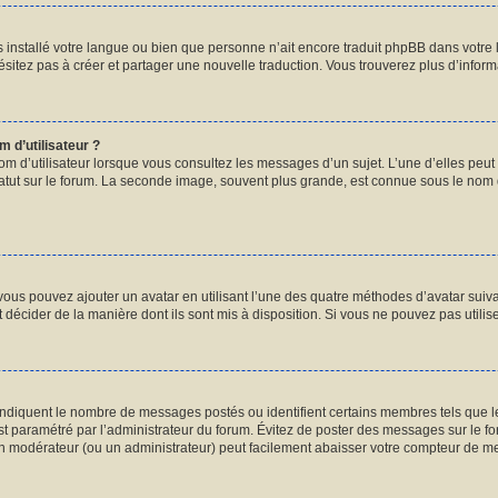
pas installé votre langue ou bien que personne n’ait encore traduit phpBB dans vot
hésitez pas à créer et partager une nouvelle traduction. Vous trouverez plus d’informa
 d’utilisateur ?
om d’utilisateur lorsque vous consultez les messages d’un sujet. L’une d’elles peut
atut sur le forum. La seconde image, souvent plus grande, est connue sous le nom
 vous pouvez ajouter un avatar en utilisant l’une des quatre méthodes d’avatar suivan
 décider de la manière dont ils sont mis à disposition. Si vous ne pouvez pas utilis
 indiquent le nombre de messages postés ou identifient certains membres tels que 
 est paramétré par l’administrateur du forum. Évitez de poster des messages sur le f
 un modérateur (ou un administrateur) peut facilement abaisser votre compteur de 