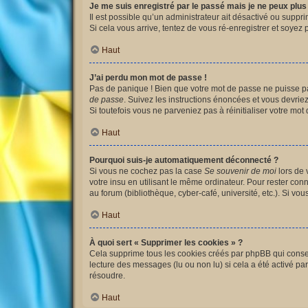
Je me suis enregistré par le passé mais je ne peux plu
Il est possible qu’un administrateur ait désactivé ou suppr
Si cela vous arrive, tentez de vous ré-enregistrer et soyez p
Haut
J’ai perdu mon mot de passe !
Pas de panique ! Bien que votre mot de passe ne puisse pas 
de passe
. Suivez les instructions énoncées et vous devri
Si toutefois vous ne parveniez pas à réinitialiser votre mo
Haut
Pourquoi suis-je automatiquement déconnecté ?
Si vous ne cochez pas la case
Se souvenir de moi
lors de 
votre insu en utilisant le même ordinateur. Pour rester co
au forum (bibliothèque, cyber-café, université, etc.). Si vo
Haut
À quoi sert « Supprimer les cookies » ?
Cela supprime tous les cookies créés par phpBB qui conserv
lecture des messages (lu ou non lu) si cela a été activé 
résoudre.
Haut