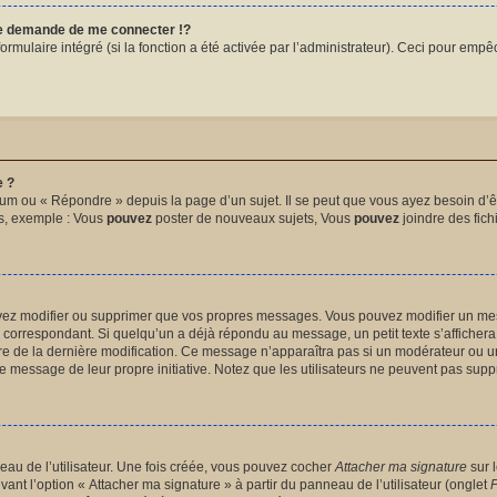
 demande de me connecter !?
mulaire intégré (si la fonction a été activée par l’administrateur). Ceci pour empêche
e ?
um ou « Répondre » depuis la page d’un sujet. Il se peut que vous ayez besoin d’êt
ms, exemple : Vous
pouvez
poster de nouveaux sujets, Vous
pouvez
joindre des fichi
uvez modifier ou supprimer que vos propres messages. Vous pouvez modifier un me
orrespondant. Si quelqu’un a déjà répondu au message, un petit texte s’affichera 
heure de la dernière modification. Ce message n’apparaîtra pas si un modérateur ou u
ié le message de leur propre initiative. Notez que les utilisateurs ne peuvent pas s
au de l’utilisateur. Une fois créée, vous pouvez cocher
Attacher ma signature
sur 
vant l’option « Attacher ma signature » à partir du panneau de l’utilisateur (onglet
P