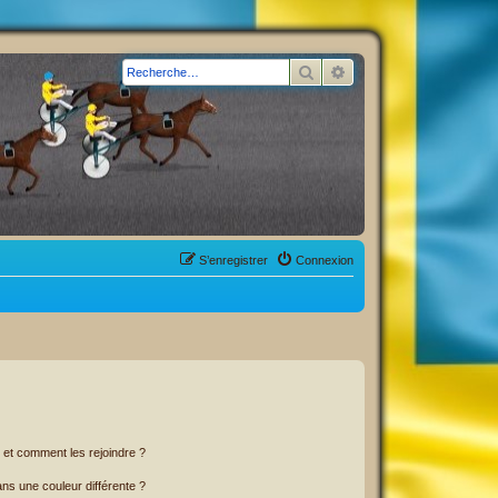
Rechercher
Recherche avancée
S’enregistrer
Connexion
s et comment les rejoindre ?
s une couleur différente ?