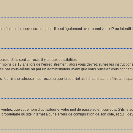
la création de nouveaux comptes. Il peut également avoir banni votre IP ou interdit 
asse. S’ils sont corrects, il y a deux possibilités :
r moins de 13 ans lors de l’enregistrement, alors vous devrez suivre les instructio
vée par vous-même ou par un administrateur avant que vous puissiez vous connecter.
 fourni une adresse incorrecte ou que le courriel ait été traité par un filtre anti-sp
érifiez que votre nom d’utilisateur et votre mot de passe soient corrects. S’ils le s
ropriétaire du site Internet ait une erreur de configuration de son côté, et qu’il devr