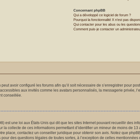
Concernant phpBB
Qui a développé ce logiciel de forum ?
Pourquoi la fonctionnalité X n’est pas dispon
Qui contacter pour les abus ou les questio
Comment puis-je contacter un administrateu
 peut avoir configuré les forums afin qu’il soit nécessaire de s’enregistrer pour po
naccessibles aux invités comme les avatars personnalisés, la messagerie privée, l’
t conseillée.
) est une loi aux États-Unis qui dit que les sites Internet pouvant recueillir des 
ur la collecte de ces informations permettant d’identifier un mineur de moins de 13 
otre place, contactez un conseiller juridique pour obtenir son avis. Notez que phpB
és pour des questions légales de toutes sortes, à l’exception de celles mentionnées