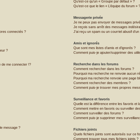
Qu’est-ce qu’un « Groupe par défaut » ?
Qu’est-ce que le lien « L’équipe du forum » 
Messagerie privée
Je ne peux pas envoyer de messages privé
Je reçois sans arrêt des messages indésira
bres connectés ?
J’ai reçu un spam ou un courriel abusif d’u
Amis et ignorés
Que sont mes listes d’amis et d’ignorés ?
teur ?
Comment puis-je ajouter/supprimer des utilis
Recherche dans les forums
 de me connecter !?
Comment rechercher dans les forums ?
Pourquoi ma recherche ne renvoie aucun ré
Pourquoi ma recherche renvoie une page bl
Comment rechercher des membres ?
Comment puis-je trouver mes propres mess
Surveillance et favoris
Quelle est la différence entre les favoris et l
Comment mettre en favoris ou surveiller des
Comment surveiller des forums ?
Comment puis-je supprimer mes surveillanc
 de message ?
Fichiers joints
Quels fichiers joints sont autorisés sur ce f
Comment trouver tous mes fichiers joints ?