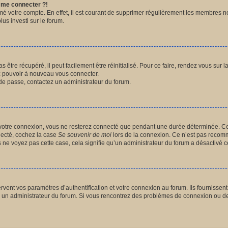
s me connecter ?!
imé votre compte. En effet, il est courant de supprimer régulièrement les membres n
lus investi sur le forum.
être récupéré, il peut facilement être réinitialisé. Pour ce faire, rendez vous sur
ez pouvoir à nouveau vous connecter.
t de passe, contactez un administrateur du forum.
votre connexion, vous ne resterez connecté que pendant une durée déterminée. Ce
nnecté, cochez la case
Se souvenir de moi
lors de la connexion. Ce n’est pas recomm
us ne voyez pas cette case, cela signifie qu’un administrateur du forum a désactivé ce
ent vos paramètres d’authentification et votre connexion au forum. Ils fournissent a
par un administrateur du forum. Si vous rencontrez des problèmes de connexion ou d