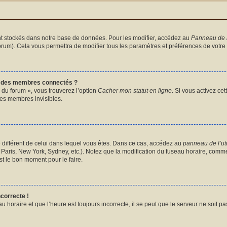
t stockés dans notre base de données. Pour les modifier, accédez au
Panneau de l’
forum). Cela vous permettra de modifier tous les paramètres et préférences de votre
e des membres connectés ?
 du forum », vous trouverez l’option
Cacher mon statut en ligne
. Si vous activez ce
es membres invisibles.
ire différent de celui dans lequel vous êtes. Dans ce cas, accédez au
panneau de l’uti
Paris, New York, Sydney, etc.). Notez que la modification du fuseau horaire, comme
t le bon moment pour le faire.
ncorrecte !
u horaire et que l’heure est toujours incorrecte, il se peut que le serveur ne soit p