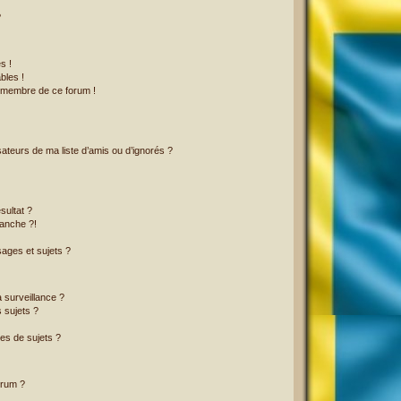
?
s !
bles !
n membre de ce forum !
ateurs de ma liste d’amis ou d’ignorés ?
sultat ?
anche ?!
ages et sujets ?
a surveillance ?
 sujets ?
es de sujets ?
orum ?