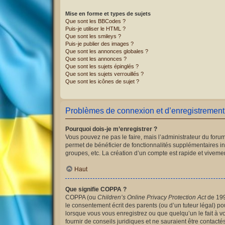
Mise en forme et types de sujets
Que sont les BBCodes ?
Puis-je utiliser le HTML ?
Que sont les smileys ?
Puis-je publier des images ?
Que sont les annonces globales ?
Que sont les annonces ?
Que sont les sujets épinglés ?
Que sont les sujets verrouillés ?
Que sont les icônes de sujet ?
Problèmes de connexion et d’enregistrement
Pourquoi dois-je m’enregistrer ?
Vous pouvez ne pas le faire, mais l’administrateur du forum
permet de bénéficier de fonctionnalités supplémentaires i
groupes, etc. La création d’un compte est rapide et vivemen
Haut
Que signifie COPPA ?
COPPA (ou
Children’s Online Privacy Protection Act
de 1998
le consentement écrit des parents (ou d’un tuteur légal) po
lorsque vous vous enregistrez ou que quelqu’un le fait à v
fournir de conseils juridiques et ne sauraient être contact