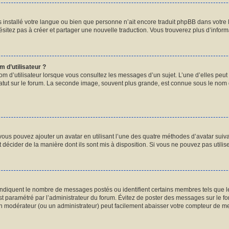
pas installé votre langue ou bien que personne n’ait encore traduit phpBB dans vot
hésitez pas à créer et partager une nouvelle traduction. Vous trouverez plus d’informa
 d’utilisateur ?
om d’utilisateur lorsque vous consultez les messages d’un sujet. L’une d’elles peut
atut sur le forum. La seconde image, souvent plus grande, est connue sous le nom
 vous pouvez ajouter un avatar en utilisant l’une des quatre méthodes d’avatar suivan
 décider de la manière dont ils sont mis à disposition. Si vous ne pouvez pas utilis
 indiquent le nombre de messages postés ou identifient certains membres tels que 
 est paramétré par l’administrateur du forum. Évitez de poster des messages sur le f
 un modérateur (ou un administrateur) peut facilement abaisser votre compteur de 