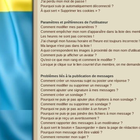
J’ai perdu mon mot de passe !
Pourquoi suis-je automatiquement déconnecté ?
À quoi sert « Supprimer les cookies » ?
Paramètres et préférences de l’utilisateur
Comment modifier mes paramètres ?
Comment empêcher mon nom d’apparaître dans la liste des mem
Les heures ne sont pas correctes !
J’ai changé mon fuseau horaire et l’heure est toujours incorrecte !
Ma langue n’est pas dans la liste !
A quoi correspondent les images à proximité de mon nom d’utilisa
Comment puis-je afficher un avatar ?
Qu’est-ce que mon rang et comment le modifier ?
Lorsque je clique sur le lien
courriel
d’un membre, on me demande
Problèmes liés à la publication de messages
Comment créer un nouveau sujet ou poster une réponse ?
Comment modifier ou supprimer un message ?
Comment ajouter une signature à mes messages ?
Comment créer un sondage ?
Pourquoi ne puis-je pas ajouter plus d’options à mon sondage ?
Comment modifier ou supprimer un sondage ?
Pourquoi ne puis-je pas accéder à un forum ?
Pourquoi ne puis-je pas joindre des fichiers à mon message ?
Pourquoi ai-je reçu un avertissement ?
Comment rapporter des messages à un modérateur ?
À quoi sert le bouton « Sauvegarder » dans la page de rédaction
Pourquoi mon message doit être validé ?
Comment remonter mon sujet ?