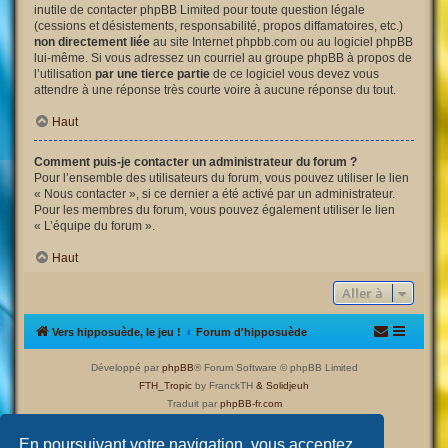
inutile de contacter phpBB Limited pour toute question légale
(cessions et désistements, responsabilité, propos diffamatoires, etc.)
non directement liée
au site Internet phpbb.com ou au logiciel phpBB
lui-même. Si vous adressez un courriel au groupe phpBB à propos de
l’utilisation
par une tierce partie
de ce logiciel vous devez vous
attendre à une réponse très courte voire à aucune réponse du tout.
Haut
Comment puis-je contacter un administrateur du forum ?
Pour l’ensemble des utilisateurs du forum, vous pouvez utiliser le lien
« Nous contacter », si ce dernier a été activé par un administrateur.
Pour les membres du forum, vous pouvez également utiliser le lien
« L’équipe du forum ».
Haut
Aller à
Vers hipposuède, le jeu !
Forum d'hipposuède
Développé par
phpBB
® Forum Software © phpBB Limited
FTH_Tropic
by FranckTH
& Solidjeuh
Traduit par
phpBB-fr.com
Confidentialité
|
Conditions
En poursuivant votre navigation, vous acceptez