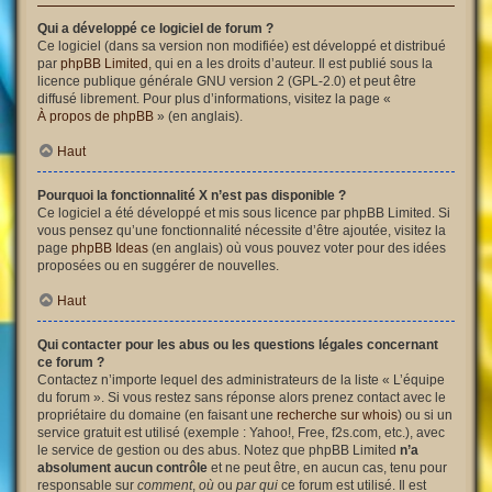
Qui a développé ce logiciel de forum ?
Ce logiciel (dans sa version non modifiée) est développé et distribué
par
phpBB Limited
, qui en a les droits d’auteur. Il est publié sous la
licence publique générale GNU version 2 (GPL-2.0) et peut être
diffusé librement. Pour plus d’informations, visitez la page «
À propos de phpBB
» (en anglais).
Haut
Pourquoi la fonctionnalité X n’est pas disponible ?
Ce logiciel a été développé et mis sous licence par phpBB Limited. Si
vous pensez qu’une fonctionnalité nécessite d’être ajoutée, visitez la
page
phpBB Ideas
(en anglais) où vous pouvez voter pour des idées
proposées ou en suggérer de nouvelles.
Haut
Qui contacter pour les abus ou les questions légales concernant
ce forum ?
Contactez n’importe lequel des administrateurs de la liste « L’équipe
du forum ». Si vous restez sans réponse alors prenez contact avec le
propriétaire du domaine (en faisant une
recherche sur whois
) ou si un
service gratuit est utilisé (exemple : Yahoo!, Free, f2s.com, etc.), avec
le service de gestion ou des abus. Notez que phpBB Limited
n’a
absolument aucun contrôle
et ne peut être, en aucun cas, tenu pour
responsable sur
comment
,
où
ou
par qui
ce forum est utilisé. Il est