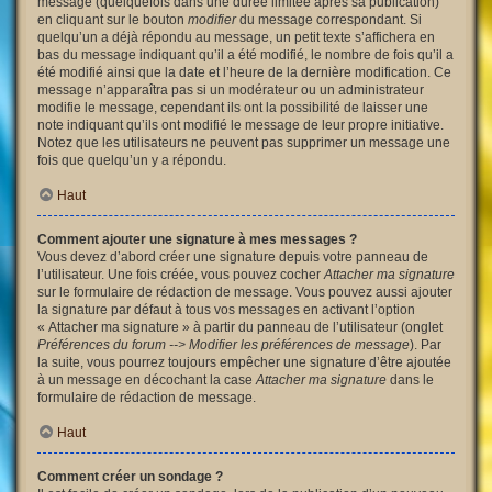
message (quelquefois dans une durée limitée après sa publication)
en cliquant sur le bouton
modifier
du message correspondant. Si
quelqu’un a déjà répondu au message, un petit texte s’affichera en
bas du message indiquant qu’il a été modifié, le nombre de fois qu’il a
été modifié ainsi que la date et l’heure de la dernière modification. Ce
message n’apparaîtra pas si un modérateur ou un administrateur
modifie le message, cependant ils ont la possibilité de laisser une
note indiquant qu’ils ont modifié le message de leur propre initiative.
Notez que les utilisateurs ne peuvent pas supprimer un message une
fois que quelqu’un y a répondu.
Haut
Comment ajouter une signature à mes messages ?
Vous devez d’abord créer une signature depuis votre panneau de
l’utilisateur. Une fois créée, vous pouvez cocher
Attacher ma signature
sur le formulaire de rédaction de message. Vous pouvez aussi ajouter
la signature par défaut à tous vos messages en activant l’option
« Attacher ma signature » à partir du panneau de l’utilisateur (onglet
Préférences du forum --> Modifier les préférences de message
). Par
la suite, vous pourrez toujours empêcher une signature d’être ajoutée
à un message en décochant la case
Attacher ma signature
dans le
formulaire de rédaction de message.
Haut
Comment créer un sondage ?