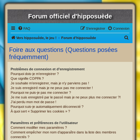
Forum officiel d'hipposuède
FAQ
S’enregistrer
Connexion
R
Vers hipposuède, le jeu !
Forum d'hipposuède
e
Foire aux questions (Questions posées
c
fréquemment)
h
e
Problèmes de connexion et d’enregistrement
Pourquoi dois-je m’enregistrer ?
r
Que signifie COPPA ?
c
Je souhaite m’enregistrer, mais je n’y parviens pas !
Je suis enregistré mais je ne peux pas me connecter !
h
Pourquoi ne puis-je pas me connecter ?
Je me suis enregistré par le passé mais je ne peux plus me connecter ?!
e
J’ai perdu mon mot de passe !
r
Pourquoi suis-je automatiquement déconnecté ?
À quoi sert « Supprimer les cookies » ?
Paramètres et préférences de l’utilisateur
Comment modifier mes paramètres ?
Comment empêcher mon nom d’apparaître dans la liste des membres
connectés ?