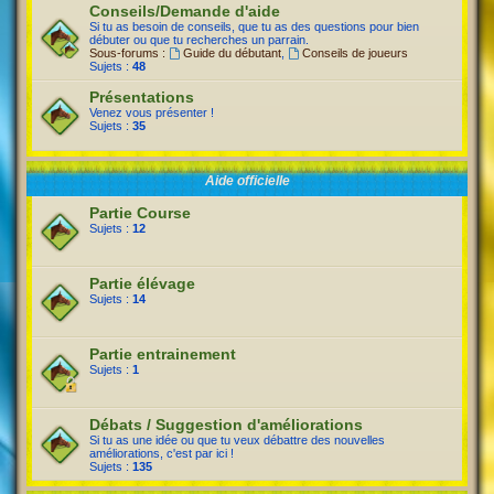
Conseils/Demande d'aide
Si tu as besoin de conseils, que tu as des questions pour bien
débuter ou que tu recherches un parrain.
Sous-forums :
Guide du débutant
,
Conseils de joueurs
Sujets :
48
Présentations
Venez vous présenter !
Sujets :
35
Aide officielle
Partie Course
Sujets :
12
Partie élévage
Sujets :
14
Partie entrainement
Sujets :
1
Débats / Suggestion d'améliorations
Si tu as une idée ou que tu veux débattre des nouvelles
améliorations, c'est par ici !
Sujets :
135