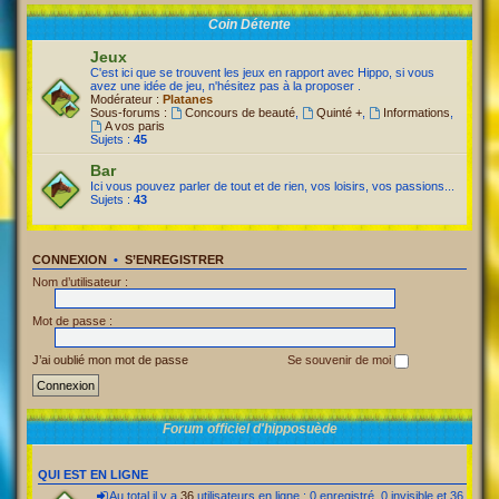
Coin Détente
Jeux
C'est ici que se trouvent les jeux en rapport avec Hippo, si vous
avez une idée de jeu, n'hésitez pas à la proposer .
Modérateur :
Platanes
Sous-forums :
Concours de beauté
,
Quinté +
,
Informations
,
A vos paris
Sujets :
45
Bar
Ici vous pouvez parler de tout et de rien, vos loisirs, vos passions...
Sujets :
43
CONNEXION
•
S’ENREGISTRER
Nom d’utilisateur :
Mot de passe :
J’ai oublié mon mot de passe
Se souvenir de moi
Forum officiel d'hipposuède
QUI EST EN LIGNE
Au total il y a
36
utilisateurs en ligne : 0 enregistré, 0 invisible et 36