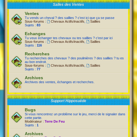
Salles des Ventes
Ventes
Tu vends un cheval ? des saillies ? c'est ici que ça se passe
Sous-forums :
Chevaux Actifs/inactifs
,
Saillies
Sujets :
83
Echanges
Tu veux échanger tes chevaux ou tes saillies ? c'est par ici
Sous-forums :
Chevaux Actifs/inactifs
,
Saillies
Sujets :
116
Recherches
Tu recherches des chevaux ? des poulinières ? des saillies ? tu es
au bon endroit.
Sous-forums :
Chevaux Actifs/inactifs
,
Saillies
Sujets :
77
Archives
Archives des ventes, échanges et recherches.
Support Hipposuède
Bugs
Si vous rencontrez un problème sur le jeu, merci de le signaler dans
cette partie.
Modérateur :
Terre De Feu
Sujets :
1
Archives