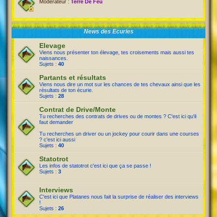
Modérateur :
Terre De Feu
News des Ecuries
Elevage
Viens nous présenter ton élevage, tes croisements mais aussi tes
naissances.
Sujets :
40
Partants et résultats
Viens nous dire un mot sur les chances de tes chevaux ainsi que les
résultats de ton écurie.
Sujets :
28
Contrat de Drive/Monte
Tu recherches des contrats de drives ou de montes ? C'est ici qu'il
faut demander
Tu recherches un driver ou un jockey pour courir dans une courses
? c'est ici aussi
Sujets :
40
Statotrot
Les infos de statotrot c'est ici que ça se passe !
Sujets :
3
Interviews
C'est ici que Platanes nous fait la surprise de réaliser des interviews
!
Sujets :
26