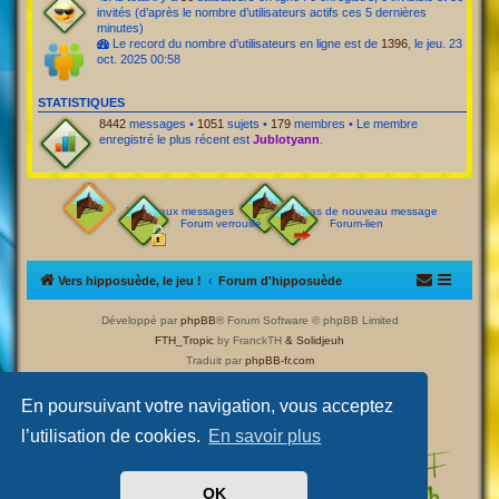
invités (d’après le nombre d’utilisateurs actifs ces 5 dernières
minutes)
Le record du nombre d’utilisateurs en ligne est de
1396
, le jeu. 23
oct. 2025 00:58
STATISTIQUES
8442
messages •
1051
sujets •
179
membres • Le membre
enregistré le plus récent est
Jublotyann
.
Nouveaux messages
Pas de nouveau message
Forum verrouillé
Forum-lien
Vers hipposuède, le jeu !
Forum d'hipposuède
Développé par
phpBB
® Forum Software © phpBB Limited
FTH_Tropic
by FranckTH
& Solidjeuh
Traduit par
phpBB-fr.com
Confidentialité
|
Conditions
En poursuivant votre navigation, vous acceptez
l’utilisation de cookies.
En savoir plus
OK