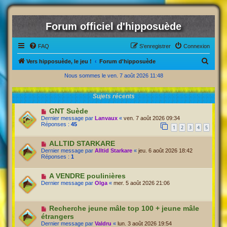
Forum officiel d'hipposuède
FAQ
S’enregistrer
Connexion
R
Vers hipposuède, le jeu !
Forum d'hipposuède
e
Nous sommes le ven. 7 août 2026 11:48
c
Sujets récents
h
e
GNT Suède
Dernier message par
Lanvaux
«
ven. 7 août 2026 09:34
r
Réponses :
45
1
2
3
4
5
c
ALLTID STARKARE
h
Dernier message par
Alltid Starkare
«
jeu. 6 août 2026 18:42
Réponses :
1
e
r
A VENDRE poulinières
Dernier message par
Olga
«
mer. 5 août 2026 21:06
Recherche jeune mâle top 100 + jeune mâle
étrangers
Dernier message par
Valdru
«
lun. 3 août 2026 19:54