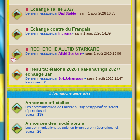
Échange saillie 2027
Dernier message par
Dial Stable
«
sam. 1 août 2026 16:33
Echange contre du Français
Dernier message par
Indrona
«
sam. 1 août 2026 14:39
RECHERCHE ALLTID STARKARE
Dernier message par
Alltid Starkare
«
sam. 1 août 2026 13:06
Resultat étalons 2026/Foal-sharings 2027/
échange 1an
Dernier message par
S.H.Johansson
«
sam. 1 août 2026 12:47
Réponses :
2
Informations générales
Annonces officielles
Les communications de Laurent au sujet d'hipposuède seront
répertoriés ici.
Sujets :
135
Annonces des modérateurs
Les communications au sujet du forum seront répertoriées ici.
Sujets :
26