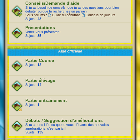
Conseils/Demande d'aide
Si tu as besoin de conseils, que tu as des questions pour bien
débuter ou que tu recherches un parrain.
Sous-forums :
Guide du débutant
,
Conseils de joueurs
Sujets :
48
Présentations
Venez vous présenter !
Sujets :
35
Aide officielle
Partie Course
Sujets :
12
Partie élévage
Sujets :
14
Partie entrainement
Sujets :
1
Débats / Suggestion d'améliorations
Si tu as une idée ou que tu veux débattre des nouvelles
améliorations, c'est par ici !
Sujets :
135