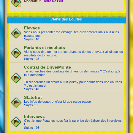
Modérateur :
Terre De Feu
News des Ecuries
Elevage
Viens nous présenter ton élevage, tes croisements mais aussi tes
naissances.
Sujets :
40
Partants et résultats
Viens nous dire un mot sur les chances de tes chevaux ainsi que les
résultats de ton écurie.
Sujets :
28
Contrat de Drive/Monte
Tu recherches des contrats de drives ou de montes ? C'est ici qu'il
faut demander
Tu recherches un driver ou un jockey pour courir dans une courses
? c'est ici aussi
Sujets :
40
Statotrot
Les infos de statotrot c'est ici que ça se passe !
Sujets :
3
Interviews
C'est ici que Platanes nous fait la surprise de réaliser des interviews
!
Sujets :
26