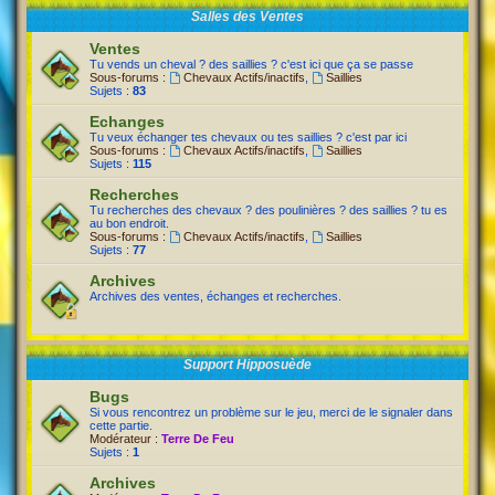
Salles des Ventes
Ventes
Tu vends un cheval ? des saillies ? c'est ici que ça se passe
Sous-forums :
Chevaux Actifs/inactifs
,
Saillies
Sujets :
83
Echanges
Tu veux échanger tes chevaux ou tes saillies ? c'est par ici
Sous-forums :
Chevaux Actifs/inactifs
,
Saillies
Sujets :
115
Recherches
Tu recherches des chevaux ? des poulinières ? des saillies ? tu es
au bon endroit.
Sous-forums :
Chevaux Actifs/inactifs
,
Saillies
Sujets :
77
Archives
Archives des ventes, échanges et recherches.
Support Hipposuède
Bugs
Si vous rencontrez un problème sur le jeu, merci de le signaler dans
cette partie.
Modérateur :
Terre De Feu
Sujets :
1
Archives