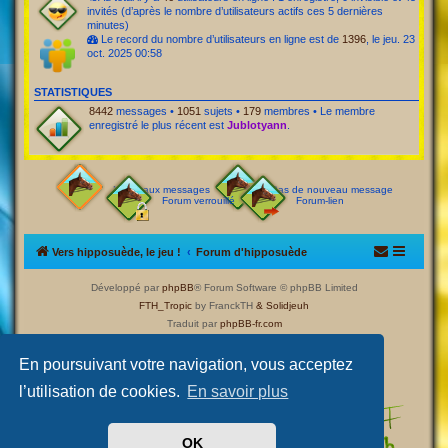
invités (d’après le nombre d’utilisateurs actifs ces 5 dernières
minutes)
Le record du nombre d’utilisateurs en ligne est de
1396
, le jeu. 23
oct. 2025 00:58
STATISTIQUES
8442
messages •
1051
sujets •
179
membres • Le membre
enregistré le plus récent est
Jublotyann
.
Nouveaux messages
Pas de nouveau message
Forum verrouillé
Forum-lien
Vers hipposuède, le jeu !
Forum d'hipposuède
Développé par
phpBB
® Forum Software © phpBB Limited
FTH_Tropic
by FranckTH
& Solidjeuh
Traduit par
phpBB-fr.com
Confidentialité
|
Conditions
En poursuivant votre navigation, vous acceptez
l’utilisation de cookies.
En savoir plus
OK