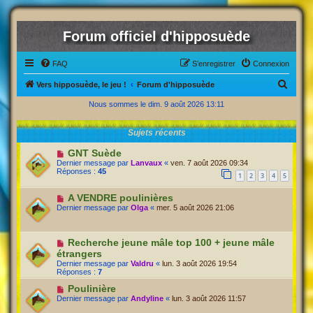
Forum officiel d'hipposuède
FAQ
S’enregistrer
Connexion
R
Vers hipposuède, le jeu !
Forum d'hipposuède
e
Nous sommes le dim. 9 août 2026 13:11
c
Sujets récents
h
e
GNT Suède
Dernier message par
Lanvaux
«
ven. 7 août 2026 09:34
r
Réponses :
45
1
2
3
4
5
c
A VENDRE poulinières
h
Dernier message par
Olga
«
mer. 5 août 2026 21:06
e
r
Recherche jeune mâle top 100 + jeune mâle
étrangers
Dernier message par
Valdru
«
lun. 3 août 2026 19:54
Réponses :
7
Poulinière
Dernier message par
Andyline
«
lun. 3 août 2026 11:57