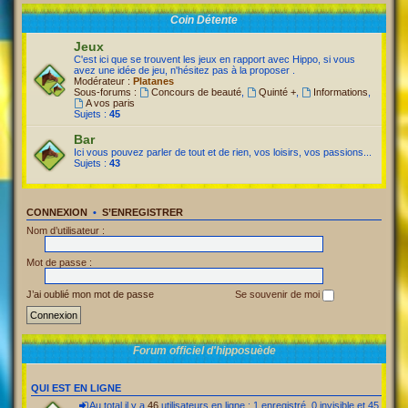
Coin Détente
Jeux
C'est ici que se trouvent les jeux en rapport avec Hippo, si vous
avez une idée de jeu, n'hésitez pas à la proposer .
Modérateur :
Platanes
Sous-forums :
Concours de beauté
,
Quinté +
,
Informations
,
A vos paris
Sujets :
45
Bar
Ici vous pouvez parler de tout et de rien, vos loisirs, vos passions...
Sujets :
43
CONNEXION
•
S’ENREGISTRER
Nom d’utilisateur :
Mot de passe :
J’ai oublié mon mot de passe
Se souvenir de moi
Forum officiel d'hipposuède
QUI EST EN LIGNE
Au total il y a
46
utilisateurs en ligne : 1 enregistré, 0 invisible et 45