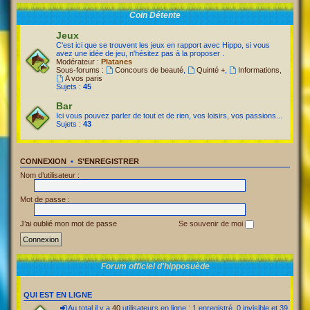
Coin Détente
Jeux
C'est ici que se trouvent les jeux en rapport avec Hippo, si vous
avez une idée de jeu, n'hésitez pas à la proposer .
Modérateur :
Platanes
Sous-forums :
Concours de beauté
,
Quinté +
,
Informations
,
A vos paris
Sujets :
45
Bar
Ici vous pouvez parler de tout et de rien, vos loisirs, vos passions...
Sujets :
43
CONNEXION
•
S’ENREGISTRER
Nom d’utilisateur :
Mot de passe :
J’ai oublié mon mot de passe
Se souvenir de moi
Forum officiel d'hipposuède
QUI EST EN LIGNE
Au total il y a
40
utilisateurs en ligne : 1 enregistré, 0 invisible et 39