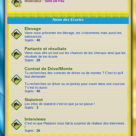
Modérateur :
Terre De Feu
News des Ecuries
Elevage
Viens nous présenter ton élevage, tes croisements mais aussi tes
naissances.
Sujets :
40
Partants et résultats
Viens nous dire un mot sur les chances de tes chevaux ainsi que les
résultats de ton écurie.
Sujets :
28
Contrat de Drive/Monte
Tu recherches des contrats de drives ou de montes ? C'est ici qu'il
faut demander
Tu recherches un driver ou un jockey pour courir dans une courses
? c'est ici aussi
Sujets :
40
Statotrot
Les infos de statotrot c'est ici que ça se passe !
Sujets :
3
Interviews
C'est ici que Platanes nous fait la surprise de réaliser des interviews
!
Sujets :
26