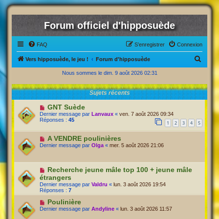
Forum officiel d'hipposuède
FAQ
S’enregistrer
Connexion
R
Vers hipposuède, le jeu !
Forum d'hipposuède
e
Nous sommes le dim. 9 août 2026 02:31
c
Sujets récents
h
e
GNT Suède
Dernier message par
Lanvaux
«
ven. 7 août 2026 09:34
r
Réponses :
45
1
2
3
4
5
c
A VENDRE poulinières
h
Dernier message par
Olga
«
mer. 5 août 2026 21:06
e
r
Recherche jeune mâle top 100 + jeune mâle
étrangers
Dernier message par
Valdru
«
lun. 3 août 2026 19:54
Réponses :
7
Poulinière
Dernier message par
Andyline
«
lun. 3 août 2026 11:57