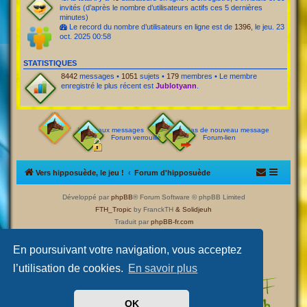
invités (d’après le nombre d’utilisateurs actifs ces 5 dernières
minutes)
Le record du nombre d’utilisateurs en ligne est de
1396
, le jeu. 23
oct. 2025 00:58
STATISTIQUES
8442
messages •
1051
sujets •
179
membres • Le membre
enregistré le plus récent est
Jublotyann
.
Nouveaux messages
Pas de nouveau message
Forum verrouillé
Forum-lien
Vers hipposuède, le jeu !
Forum d'hipposuède
Développé par
phpBB
® Forum Software © phpBB Limited
FTH_Tropic
by FranckTH
& Solidjeuh
Traduit par
phpBB-fr.com
Confidentialité
|
Conditions
En poursuivant votre navigation, vous acceptez
l’utilisation de cookies.
En savoir plus
OK