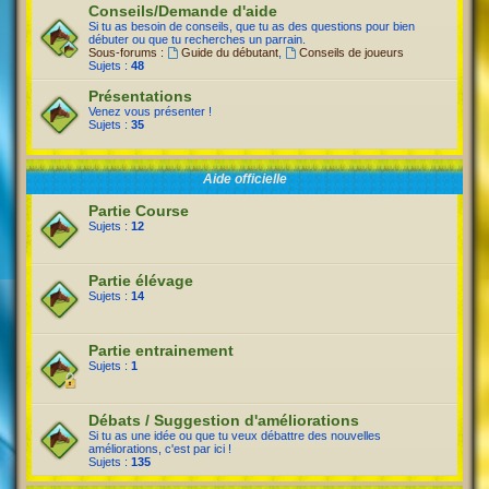
Conseils/Demande d'aide
Si tu as besoin de conseils, que tu as des questions pour bien
débuter ou que tu recherches un parrain.
Sous-forums :
Guide du débutant
,
Conseils de joueurs
Sujets :
48
Présentations
Venez vous présenter !
Sujets :
35
Aide officielle
Partie Course
Sujets :
12
Partie élévage
Sujets :
14
Partie entrainement
Sujets :
1
Débats / Suggestion d'améliorations
Si tu as une idée ou que tu veux débattre des nouvelles
améliorations, c'est par ici !
Sujets :
135