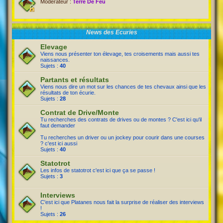
Modérateur :
Terre De Feu
News des Ecuries
Elevage
Viens nous présenter ton élevage, tes croisements mais aussi tes
naissances.
Sujets :
40
Partants et résultats
Viens nous dire un mot sur les chances de tes chevaux ainsi que les
résultats de ton écurie.
Sujets :
28
Contrat de Drive/Monte
Tu recherches des contrats de drives ou de montes ? C'est ici qu'il
faut demander
Tu recherches un driver ou un jockey pour courir dans une courses
? c'est ici aussi
Sujets :
40
Statotrot
Les infos de statotrot c'est ici que ça se passe !
Sujets :
3
Interviews
C'est ici que Platanes nous fait la surprise de réaliser des interviews
!
Sujets :
26