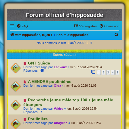
Forum officiel d'hipposuède
FAQ
S’enregistrer
Connexion
R
Vers hipposuède, le jeu !
Forum d'hipposuède
e
Nous sommes le dim. 9 août 2026 19:11
c
Sujets récents
h
e
GNT Suède
Dernier message par
Lanvaux
«
ven. 7 août 2026 09:34
r
Réponses :
45
1
2
3
4
5
c
A VENDRE poulinières
h
Dernier message par
Olga
«
mer. 5 août 2026 21:06
e
r
Recherche jeune mâle top 100 + jeune mâle
étrangers
Dernier message par
Valdru
«
lun. 3 août 2026 19:54
Réponses :
7
Poulinière
Dernier message par
Andyline
«
lun. 3 août 2026 11:57