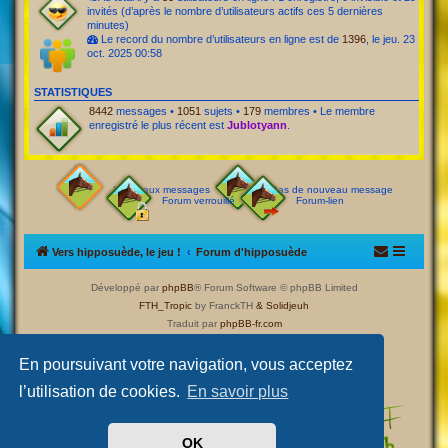
invités (d’après le nombre d’utilisateurs actifs ces 5 dernières
minutes)
Le record du nombre d’utilisateurs en ligne est de
1396
, le jeu. 23
oct. 2025 00:58
STATISTIQUES
8442
messages •
1051
sujets •
179
membres • Le membre
enregistré le plus récent est
Jublotyann
.
Nouveaux messages
Pas de nouveau message
Forum verrouillé
Forum-lien
Vers hipposuède, le jeu !
Forum d'hipposuède
Développé par
phpBB
® Forum Software © phpBB Limited
FTH_Tropic
by FranckTH
& Solidjeuh
Traduit par
phpBB-fr.com
Confidentialité
|
Conditions
En poursuivant votre navigation, vous acceptez
l’utilisation de cookies.
En savoir plus
OK