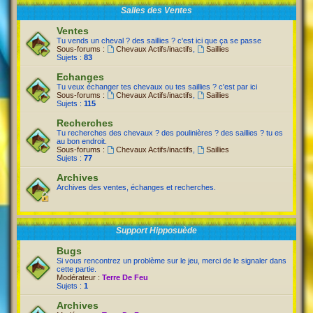
Salles des Ventes
Ventes
Tu vends un cheval ? des saillies ? c'est ici que ça se passe
Sous-forums :
Chevaux Actifs/inactifs
,
Saillies
Sujets :
83
Echanges
Tu veux échanger tes chevaux ou tes saillies ? c'est par ici
Sous-forums :
Chevaux Actifs/inactifs
,
Saillies
Sujets :
115
Recherches
Tu recherches des chevaux ? des poulinières ? des saillies ? tu es
au bon endroit.
Sous-forums :
Chevaux Actifs/inactifs
,
Saillies
Sujets :
77
Archives
Archives des ventes, échanges et recherches.
Support Hipposuède
Bugs
Si vous rencontrez un problème sur le jeu, merci de le signaler dans
cette partie.
Modérateur :
Terre De Feu
Sujets :
1
Archives