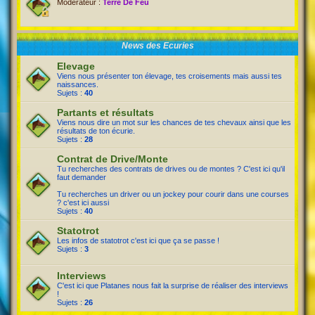
Modérateur :
Terre De Feu
News des Ecuries
Elevage
Viens nous présenter ton élevage, tes croisements mais aussi tes
naissances.
Sujets :
40
Partants et résultats
Viens nous dire un mot sur les chances de tes chevaux ainsi que les
résultats de ton écurie.
Sujets :
28
Contrat de Drive/Monte
Tu recherches des contrats de drives ou de montes ? C'est ici qu'il
faut demander
Tu recherches un driver ou un jockey pour courir dans une courses
? c'est ici aussi
Sujets :
40
Statotrot
Les infos de statotrot c'est ici que ça se passe !
Sujets :
3
Interviews
C'est ici que Platanes nous fait la surprise de réaliser des interviews
!
Sujets :
26