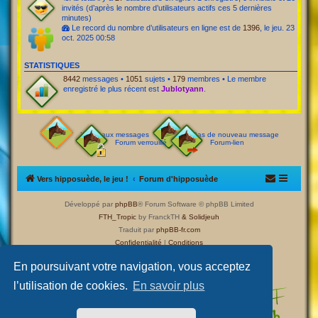
invités (d’après le nombre d’utilisateurs actifs ces 5 dernières
minutes)
Le record du nombre d’utilisateurs en ligne est de
1396
, le jeu. 23
oct. 2025 00:58
STATISTIQUES
8442
messages •
1051
sujets •
179
membres • Le membre
enregistré le plus récent est
Jublotyann
.
Nouveaux messages
Pas de nouveau message
Forum verrouillé
Forum-lien
Vers hipposuède, le jeu !
Forum d'hipposuède
Développé par
phpBB
® Forum Software © phpBB Limited
FTH_Tropic
by FranckTH
& Solidjeuh
Traduit par
phpBB-fr.com
Confidentialité
|
Conditions
En poursuivant votre navigation, vous acceptez
l’utilisation de cookies.
En savoir plus