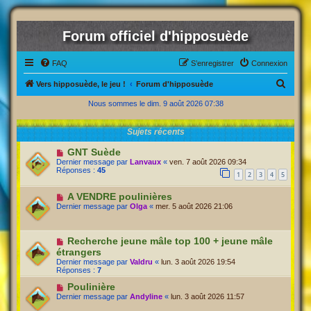
Forum officiel d'hipposuède
FAQ
S’enregistrer
Connexion
R
Vers hipposuède, le jeu !
Forum d'hipposuède
e
Nous sommes le dim. 9 août 2026 07:38
c
Sujets récents
h
e
GNT Suède
Dernier message par
Lanvaux
«
ven. 7 août 2026 09:34
r
Réponses :
45
1
2
3
4
5
c
A VENDRE poulinières
h
Dernier message par
Olga
«
mer. 5 août 2026 21:06
e
r
Recherche jeune mâle top 100 + jeune mâle
étrangers
Dernier message par
Valdru
«
lun. 3 août 2026 19:54
Réponses :
7
Poulinière
Dernier message par
Andyline
«
lun. 3 août 2026 11:57