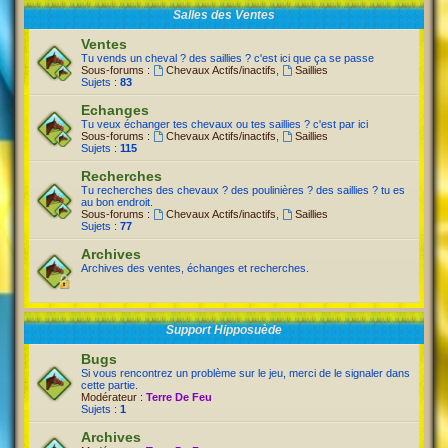
Salles des Ventes
Ventes
Tu vends un cheval ? des saillies ? c'est ici que ça se passe
Sous-forums :
Chevaux Actifs/inactifs
,
Saillies
Sujets :
83
Echanges
Tu veux échanger tes chevaux ou tes saillies ? c'est par ici
Sous-forums :
Chevaux Actifs/inactifs
,
Saillies
Sujets :
115
Recherches
Tu recherches des chevaux ? des poulinières ? des saillies ? tu es
au bon endroit.
Sous-forums :
Chevaux Actifs/inactifs
,
Saillies
Sujets :
77
Archives
Archives des ventes, échanges et recherches.
Support Hipposuède
Bugs
Si vous rencontrez un problème sur le jeu, merci de le signaler dans
cette partie.
Modérateur :
Terre De Feu
Sujets :
1
Archives