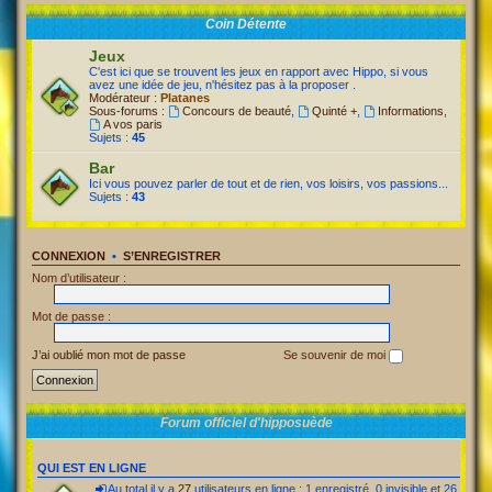
Coin Détente
Jeux
C'est ici que se trouvent les jeux en rapport avec Hippo, si vous
avez une idée de jeu, n'hésitez pas à la proposer .
Modérateur :
Platanes
Sous-forums :
Concours de beauté
,
Quinté +
,
Informations
,
A vos paris
Sujets :
45
Bar
Ici vous pouvez parler de tout et de rien, vos loisirs, vos passions...
Sujets :
43
CONNEXION
•
S’ENREGISTRER
Nom d’utilisateur :
Mot de passe :
J’ai oublié mon mot de passe
Se souvenir de moi
Forum officiel d'hipposuède
QUI EST EN LIGNE
Au total il y a
27
utilisateurs en ligne : 1 enregistré, 0 invisible et 26