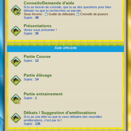
Conseils/Demande d'aide
Si tu as besoin de conseils, que tu as des questions pour bien
débuter ou que tu recherches un parrain.
Sous-forums :
Guide du débutant
,
Conseils de joueurs
Sujets :
48
Présentations
Venez vous présenter !
Sujets :
35
Aide officielle
Partie Course
Sujets :
12
Partie élévage
Sujets :
14
Partie entrainement
Sujets :
1
Débats / Suggestion d'améliorations
Si tu as une idée ou que tu veux débattre des nouvelles
améliorations, c'est par ici !
Sujets :
135