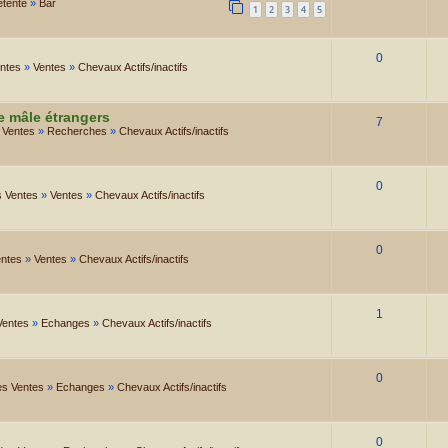
étente
»
Bar
1
2
3
4
5
0
entes
»
Ventes
»
Chevaux Actifs/inactifs
e mâle étrangers
7
 Ventes
»
Recherches
»
Chevaux Actifs/inactifs
0
s Ventes
»
Ventes
»
Chevaux Actifs/inactifs
0
entes
»
Ventes
»
Chevaux Actifs/inactifs
1
Ventes
»
Echanges
»
Chevaux Actifs/inactifs
0
es Ventes
»
Echanges
»
Chevaux Actifs/inactifs
0