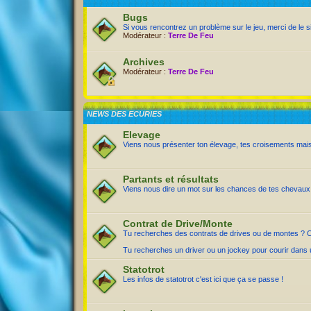
Bugs
Si vous rencontrez un problème sur le jeu, merci de le si
Modérateur :
Terre De Feu
Archives
Modérateur :
Terre De Feu
NEWS DES ECURIES
Elevage
Viens nous présenter ton élevage, tes croisements mai
Partants et résultats
Viens nous dire un mot sur les chances de tes chevaux a
Contrat de Drive/Monte
Tu recherches des contrats de drives ou de montes ? C'e
Tu recherches un driver ou un jockey pour courir dans u
Statotrot
Les infos de statotrot c'est ici que ça se passe !