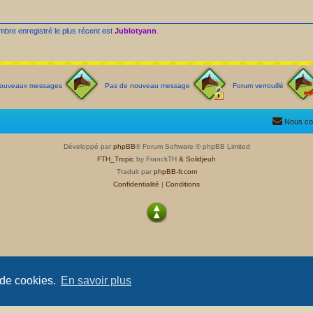
re enregistré le plus récent est
Jublotyann
.
ouveaux messages
Pas de nouveau message
Forum verrouillé
Nous co
Développé par
phpBB
® Forum Software © phpBB Limited
FTH_Tropic
by FranckTH
& Solidjeuh
Traduit par
phpBB-fr.com
Confidentialité
|
Conditions
 de cookies.
En savoir plus