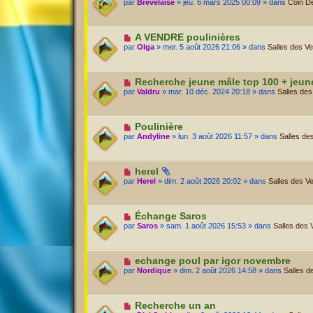
par
Brevelaise
» jeu. 6 mars 2025 00:09 » dans
Coin D
A VENDRE poulinières
par
Olga
» mer. 5 août 2026 21:06 » dans
Salles des V
Recherche jeune mâle top 100 + jeun
par
Valdru
» mar. 10 déc. 2024 20:18 » dans
Salles des
Poulinière
par
Andyline
» lun. 3 août 2026 11:57 » dans
Salles de
herel
par
Herel
» dim. 2 août 2026 20:02 » dans
Salles des V
Échange Saros
par
Saros
» sam. 1 août 2026 15:53 » dans
Salles des 
echange poul par igor novembre
par
Nordique
» dim. 2 août 2026 14:58 » dans
Salles d
Recherche un an