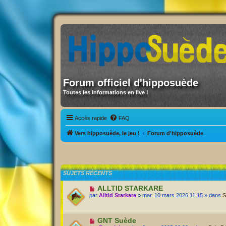
Forum officiel d'hipposuède
Toutes les informations en live !
Accès rapide
FAQ
Vers hipposuède, le jeu !
Forum d'hipposuède
SUJETS RÉCENTS
ALLTID STARKARE
par
Alltid Starkare
» mar. 10 mars 2026 11:15 » dans
S
GNT Suède