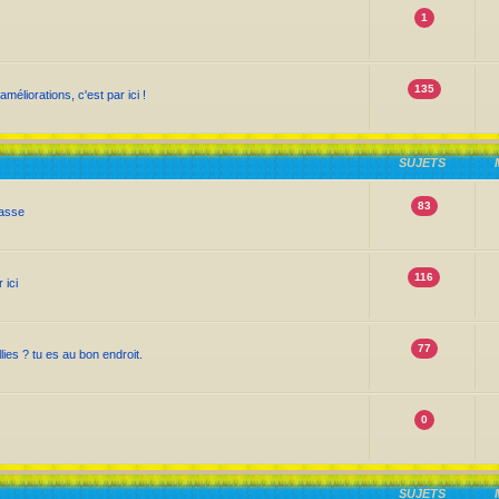
1
135
méliorations, c'est par ici !
SUJETS
83
passe
116
 ici
77
ies ? tu es au bon endroit.
0
SUJETS