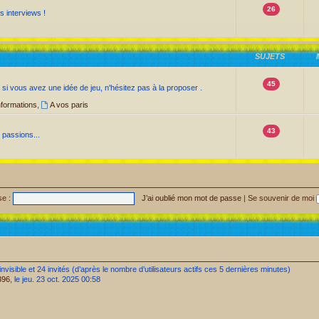
26
s interviews !
SUJETS
45
 si vous avez une idée de jeu, n'hésitez pas à la proposer .
nformations
,
A vos paris
43
s passions...
e :
J’ai oublié mon mot de passe
|
Se souvenir de moi
 invisible et 24 invités (d’après le nombre d’utilisateurs actifs ces 5 dernières minutes)
396
, le jeu. 23 oct. 2025 00:58