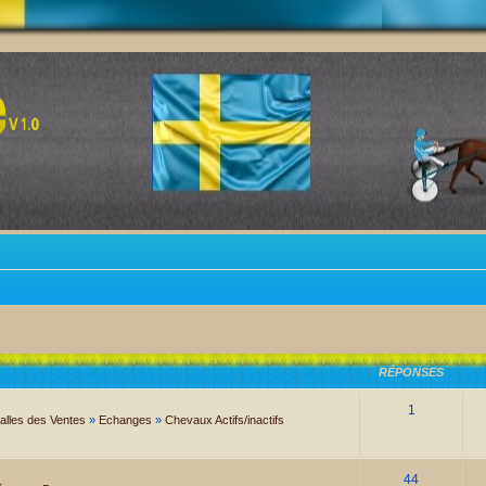
RÉPONSES
1
alles des Ventes
»
Echanges
»
Chevaux Actifs/inactifs
44