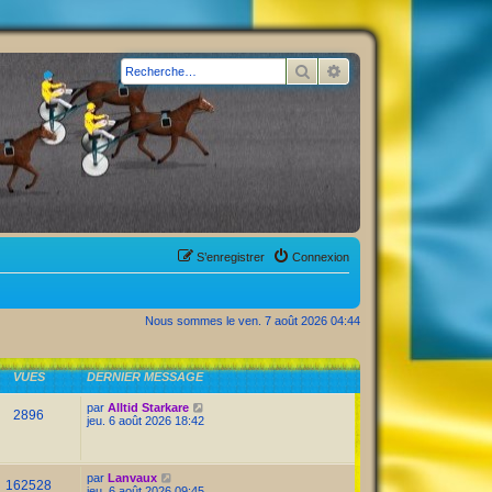
Rechercher
Recherche avancée
S’enregistrer
Connexion
Nous sommes le ven. 7 août 2026 04:44
VUES
DERNIER MESSAGE
par
Alltid Starkare
2896
jeu. 6 août 2026 18:42
par
Lanvaux
162528
jeu. 6 août 2026 09:45