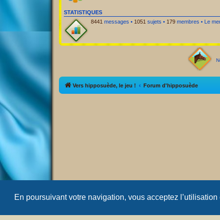
STATISTIQUES
8441
messages •
1051
sujets •
179
membres • Le memb
N
Vers hipposuède, le jeu !
Forum d'hipposuède
En poursuivant votre navigation, vous acceptez l’utilisation