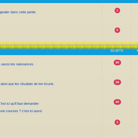
1
gnaler dans cette partie.
0
SUJETS
40
s aussi tes naissances.
28
insi que les résultats de ton écurie.
40
st ici qu'il faut demander
ne courses ? c'est ici aussi
3