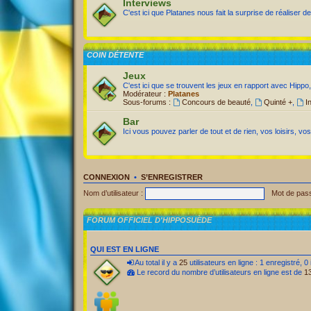
Interviews
C'est ici que Platanes nous fait la surprise de réaliser de
COIN DÉTENTE
Jeux
C'est ici que se trouvent les jeux en rapport avec Hippo,
Modérateur :
Platanes
Sous-forums :
Concours de beauté
,
Quinté +
,
I
Bar
Ici vous pouvez parler de tout et de rien, vos loisirs, vo
CONNEXION
•
S’ENREGISTRER
Nom d’utilisateur :
Mot de pass
FORUM OFFICIEL D'HIPPOSUÈDE
QUI EST EN LIGNE
Au total il y a
25
utilisateurs en ligne : 1 enregistré, 0
Le record du nombre d’utilisateurs en ligne est de
1