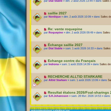
par
Dial Stable
» dim. 2 août 2026 13:44 » dans
Salles
saillie 2027
par
Nordique
» dim. 2 août 2026 10:09 » dans
Salles d
Re: vente roquepine
par
Roquepine
» dim. 2 août 2026 09:49 » dans
Salles
Échange saillie 2027
par
Dial Stable
» sam. 1 août 2026 16:33 » dans
Salles
Echange contre du Français
par
Indrona
» sam. 1 août 2026 14:39 » dans
Salles de
RECHERCHE ALLTID STARKARE
par
Alltid Starkare
» sam. 1 août 2026 13:06 » dans
Sa
Resultat étalons 2026/Foal-sharings
par
S.H.Johansson
» sam. 28 févr. 2026 14:53 » dans