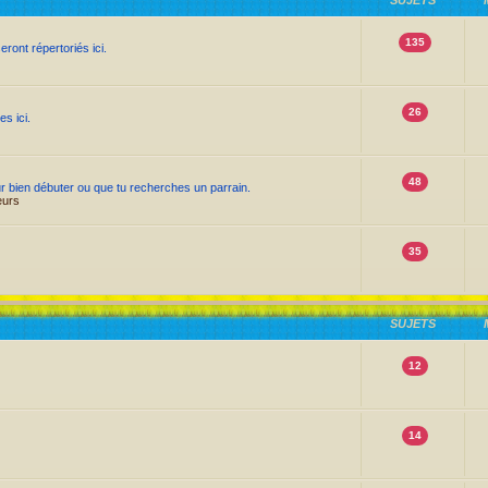
SUJETS
135
ont répertoriés ici.
26
s ici.
48
ur bien débuter ou que tu recherches un parrain.
eurs
35
SUJETS
12
14