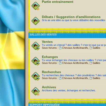
Partie entrainement
Débats / Suggestion d'améliorations
Si tu as une idée ou que tu veux débattre des nouvelles a
SALLES DES VENTES
Ventes
Tu vends un cheval ? des saillies ? c'est ici que ça se 
Sous-forums :
Chevaux Actifs/inactifs
,
Saillies
Echanges
Tu veux échanger tes chevaux ou tes saillies ? c'est par
Sous-forums :
Chevaux Actifs/inactifs
,
Saillies
Recherches
Tu recherches des chevaux ? des poulinières ? des saill
Sous-forums :
Chevaux Actifs/inactifs
,
Saillies
Archives
Archives des ventes, échanges et recherches.
SUPPORT HIPPOSUÈDE