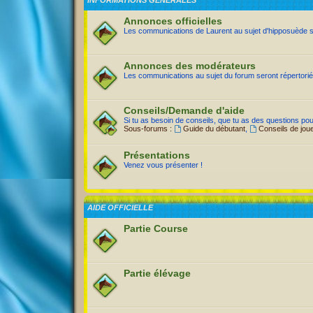
INFORMATIONS GÉNÉRALES
Annonces officielles
Les communications de Laurent au sujet d'hipposuède ser
Annonces des modérateurs
Les communications au sujet du forum seront répertoriée
Conseils/Demande d'aide
Si tu as besoin de conseils, que tu as des questions po
Sous-forums :
Guide du débutant
,
Conseils de jou
Présentations
Venez vous présenter !
AIDE OFFICIELLE
Partie Course
Partie élévage