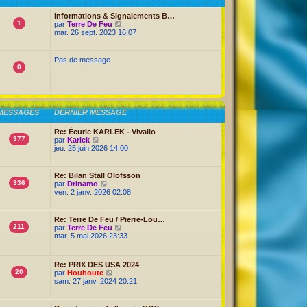
a
r
g
m
Informations & Signalements B…
e
e
1
V
par
Terre De Feu
s
o
mar. 26 sept. 2023 16:07
s
i
a
r
g
l
Pas de message
e
e
0
d
e
r
n
i
MESSAGES
DERNIER MESSAGE
e
r
m
Re: Écurie KARLEK - Vivalio
e
377
V
par
Karlek
s
o
jeu. 25 juin 2026 14:00
s
i
a
r
g
l
Re: Bilan Stall Olofsson
e
e
336
V
par
Drinamo
d
o
ven. 2 janv. 2026 02:08
e
i
r
r
n
l
Re: Terre De Feu / Pierre-Lou…
i
e
211
V
par
Terre De Feu
e
d
o
mar. 5 mai 2026 23:33
r
e
i
m
r
r
e
n
l
s
Re: PRIX DES USA 2024
i
e
s
20
V
par
Houhoute
e
d
a
o
sam. 27 janv. 2024 20:21
r
e
g
i
m
r
e
r
e
n
l
s