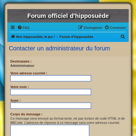
Forum officiel d'hipposuède
FAQ
S’enregistrer
Connexion
R
Vers hipposuède, le jeu !
Forum d'hipposuède
e
Contacter un administrateur du forum
c
h
Destinataire :
Administrateur
e
r
Votre adresse courriel :
c
Votre nom :
h
e
Sujet :
r
Corps du message :
Ce message sera envoyé au format texte, ne pas inclure de code HTML ni de
BBCode. L’adresse de réponse à ce message sera votre adresse courriel.