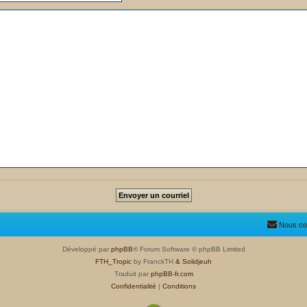
Nous co
Développé par
phpBB
® Forum Software © phpBB Limited
FTH_Tropic
by FranckTH
& Solidjeuh
Traduit par
phpBB-fr.com
Confidentialité
|
Conditions