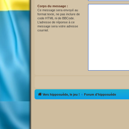
Corps du message :
Ce message sera envoyé au
format texte, ne pas inclure de
code HTML ni de BBCode.
L’adresse de réponse à ce
message sera votre adresse
courriel.
Vers hipposuède, le jeu !
Forum d'hipposuède