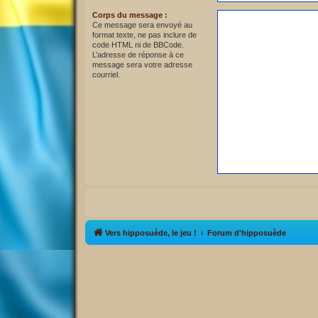
Corps du message :
Ce message sera envoyé au
format texte, ne pas inclure de
code HTML ni de BBCode.
L’adresse de réponse à ce
message sera votre adresse
courriel.
Vers hipposuède, le jeu !
Forum d'hipposuède