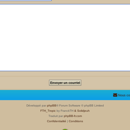
Nous co
Développé par
phpBB
® Forum Software © phpBB Limited
FTH_Tropic
by FranckTH
& Solidjeuh
Traduit par
phpBB-fr.com
Confidentialité
|
Conditions