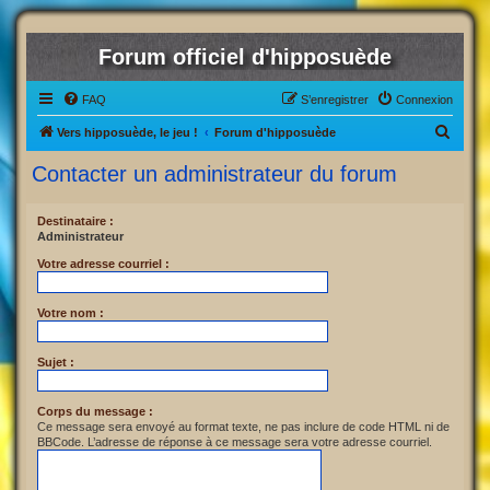
Forum officiel d'hipposuède
FAQ
S’enregistrer
Connexion
R
Vers hipposuède, le jeu !
Forum d'hipposuède
e
Contacter un administrateur du forum
c
h
Destinataire :
Administrateur
e
r
Votre adresse courriel :
c
Votre nom :
h
e
Sujet :
r
Corps du message :
Ce message sera envoyé au format texte, ne pas inclure de code HTML ni de
BBCode. L’adresse de réponse à ce message sera votre adresse courriel.