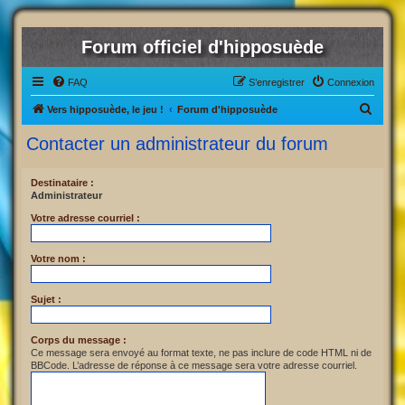
Forum officiel d'hipposuède
FAQ
S’enregistrer
Connexion
R
Vers hipposuède, le jeu !
Forum d'hipposuède
e
Contacter un administrateur du forum
c
h
Destinataire :
Administrateur
e
r
Votre adresse courriel :
c
Votre nom :
h
e
Sujet :
r
Corps du message :
Ce message sera envoyé au format texte, ne pas inclure de code HTML ni de
BBCode. L’adresse de réponse à ce message sera votre adresse courriel.