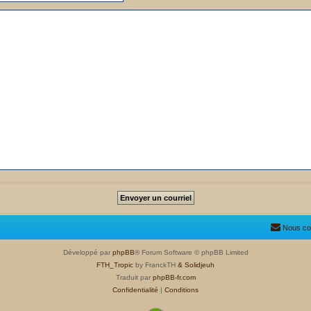
Nous co
Développé par
phpBB
® Forum Software © phpBB Limited
FTH_Tropic
by FranckTH
& Solidjeuh
Traduit par
phpBB-fr.com
Confidentialité
|
Conditions