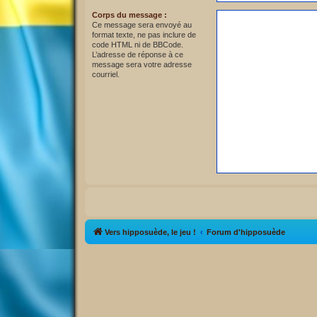
Corps du message :
Ce message sera envoyé au
format texte, ne pas inclure de
code HTML ni de BBCode.
L’adresse de réponse à ce
message sera votre adresse
courriel.
Vers hipposuède, le jeu !
Forum d'hipposuède