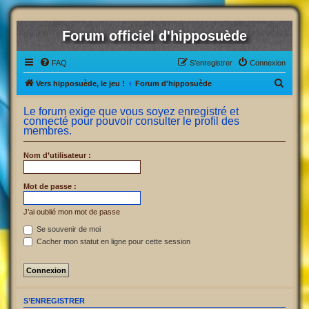
Forum officiel d'hipposuède
FAQ
S’enregistrer
Connexion
R
Vers hipposuède, le jeu !
Forum d'hipposuède
e
Le forum exige que vous soyez enregistré et
c
connecté pour pouvoir consulter le profil des
membres.
h
e
Nom d’utilisateur :
r
c
Mot de passe :
h
J’ai oublié mon mot de passe
e
Se souvenir de moi
r
Cacher mon statut en ligne pour cette session
S’ENREGISTRER