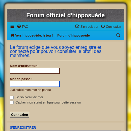
Forum officiel d'hipposuède
FAQ
S’enregistrer
Connexion
R
Vers hipposuède, le jeu !
Forum d'hipposuède
e
Le forum exige que vous soyez enregistré et
c
connecté pour pouvoir consulter le profil des
membres.
h
e
Nom d’utilisateur :
r
c
Mot de passe :
h
J’ai oublié mon mot de passe
e
Se souvenir de moi
r
Cacher mon statut en ligne pour cette session
S’ENREGISTRER