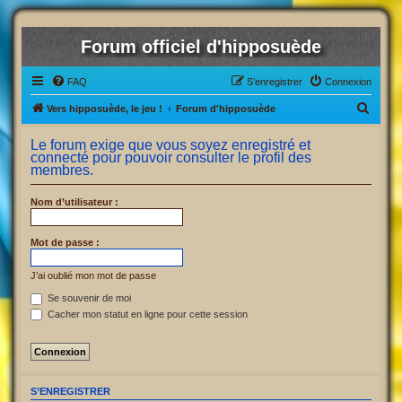
Forum officiel d'hipposuède
FAQ
S’enregistrer
Connexion
R
Vers hipposuède, le jeu !
Forum d'hipposuède
e
Le forum exige que vous soyez enregistré et
c
connecté pour pouvoir consulter le profil des
membres.
h
e
Nom d’utilisateur :
r
c
Mot de passe :
h
J’ai oublié mon mot de passe
e
Se souvenir de moi
r
Cacher mon statut en ligne pour cette session
S’ENREGISTRER