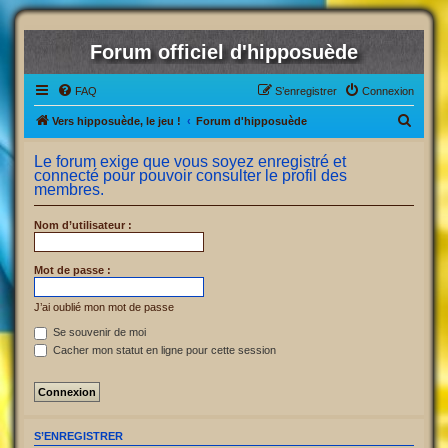
Forum officiel d'hipposuède
FAQ
S’enregistrer
Connexion
R
Vers hipposuède, le jeu !
Forum d'hipposuède
e
Le forum exige que vous soyez enregistré et
c
connecté pour pouvoir consulter le profil des
membres.
h
e
Nom d’utilisateur :
r
c
Mot de passe :
h
J’ai oublié mon mot de passe
e
Se souvenir de moi
r
Cacher mon statut en ligne pour cette session
S’ENREGISTRER