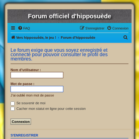
Forum officiel d'hipposuède
FAQ
S’enregistrer
Connexion
R
Vers hipposuède, le jeu !
Forum d'hipposuède
e
Le forum exige que vous soyez enregistré et
c
connecté pour pouvoir consulter le profil des
membres.
h
e
Nom d’utilisateur :
r
c
Mot de passe :
h
J’ai oublié mon mot de passe
e
Se souvenir de moi
r
Cacher mon statut en ligne pour cette session
S’ENREGISTRER