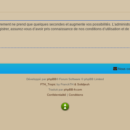
strement ne prend que quelques secondes et augmente vos possibilités. L’administ
rer, assurez-vous d’avoir pris connaissance de nos conditions d’utilisation et de n
Nous co
Développé par
phpBB
® Forum Software © phpBB Limited
FTH_Tropic
by FranckTH
& Solidjeuh
Traduit par
phpBB-fr.com
Confidentialité
|
Conditions