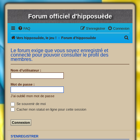
Forum officiel d'hipposuède
FAQ
S’enregistrer
Connexion
R
Vers hipposuède, le jeu !
Forum d'hipposuède
e
Le forum exige que vous soyez enregistré et
c
connecté pour pouvoir consulter le profil des
membres.
h
e
Nom d’utilisateur :
r
c
Mot de passe :
h
J’ai oublié mon mot de passe
e
Se souvenir de moi
r
Cacher mon statut en ligne pour cette session
S’ENREGISTRER