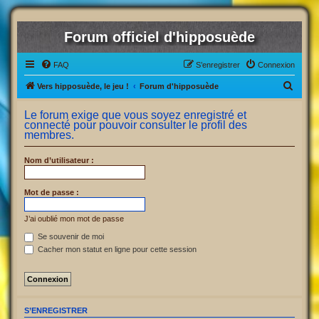
Forum officiel d'hipposuède
FAQ
S’enregistrer
Connexion
R
Vers hipposuède, le jeu !
Forum d'hipposuède
e
Le forum exige que vous soyez enregistré et
c
connecté pour pouvoir consulter le profil des
membres.
h
e
Nom d’utilisateur :
r
c
Mot de passe :
h
J’ai oublié mon mot de passe
e
Se souvenir de moi
r
Cacher mon statut en ligne pour cette session
S’ENREGISTRER