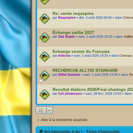
Re: vente roquepine
par
Roquepine
» dim. 2 août 2026 09:49 » dans
Chevau
Échange saillie 2027
par
Dial Stable
» sam. 1 août 2026 16:33 » dans
Saillie
Echange contre du Français
par
Indrona
» sam. 1 août 2026 14:39 » dans
Chevaux A
RECHERCHE ALLTID STARKARE
par
Alltid Starkare
» sam. 1 août 2026 13:06 » dans
Re
Resultat étalons 2026/Foal-sharings 2
par
S.H.Johansson
» sam. 28 févr. 2026 14:53 » dans
Aller à la recherche avancée
Vers hipposuède, le jeu !
Forum d'hipposuède