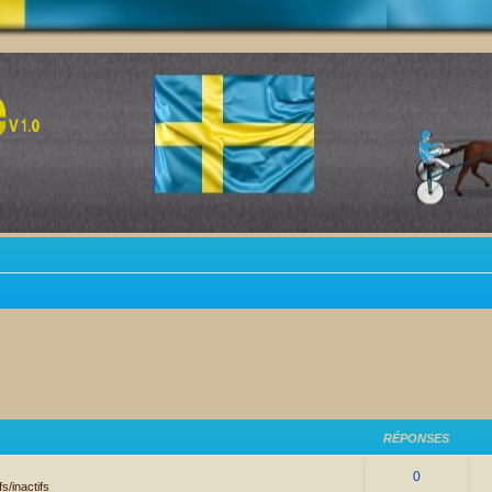
RÉPONSES
0
s/inactifs