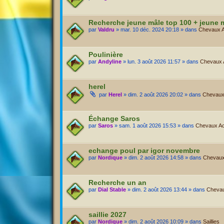
Recherche jeune mâle top 100 + jeune 
par
Valdru
» mar. 10 déc. 2024 20:18 » dans
Chevaux Ac
Poulinière
par
Andyline
» lun. 3 août 2026 11:57 » dans
Chevaux Ac
herel
par
Herel
» dim. 2 août 2026 20:02 » dans
Chevaux 
Échange Saros
par
Saros
» sam. 1 août 2026 15:53 » dans
Chevaux Act
echange poul par igor novembre
par
Nordique
» dim. 2 août 2026 14:58 » dans
Chevaux 
Recherche un an
par
Dial Stable
» dim. 2 août 2026 13:44 » dans
Chevaux
saillie 2027
par
Nordique
» dim. 2 août 2026 10:09 » dans
Saillies