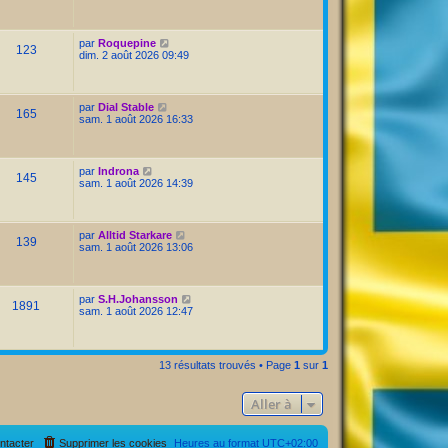
par
Roquepine
123
dim. 2 août 2026 09:49
par
Dial Stable
165
sam. 1 août 2026 16:33
par
Indrona
145
sam. 1 août 2026 14:39
par
Alltid Starkare
139
sam. 1 août 2026 13:06
par
S.H.Johansson
1891
sam. 1 août 2026 12:47
13 résultats trouvés • Page
1
sur
1
Aller à
ntacter
Supprimer les cookies
Heures au format
UTC+02:00