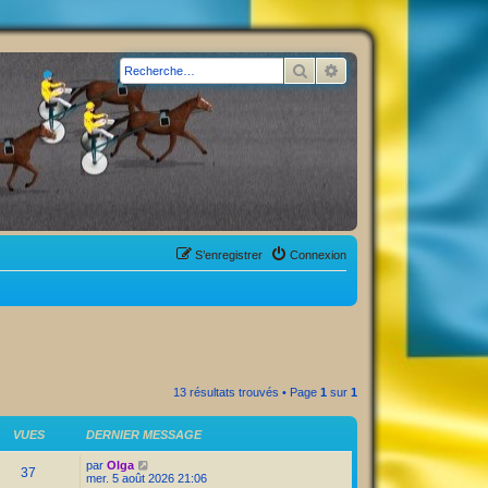
Rechercher
Recherche avancée
S’enregistrer
Connexion
13 résultats trouvés • Page
1
sur
1
VUES
DERNIER MESSAGE
par
Olga
37
mer. 5 août 2026 21:06