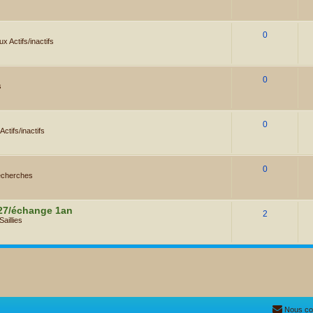
0
x Actifs/inactifs
0
s
0
ctifs/inactifs
0
cherches
027/échange 1an
2
Saillies
Nous co