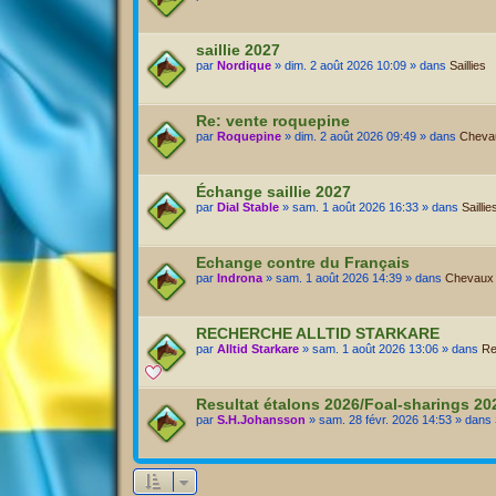
saillie 2027
par
Nordique
» dim. 2 août 2026 10:09 » dans
Saillies
Re: vente roquepine
par
Roquepine
» dim. 2 août 2026 09:49 » dans
Chevau
Échange saillie 2027
par
Dial Stable
» sam. 1 août 2026 16:33 » dans
Saillie
Echange contre du Français
par
Indrona
» sam. 1 août 2026 14:39 » dans
Chevaux A
RECHERCHE ALLTID STARKARE
par
Alltid Starkare
» sam. 1 août 2026 13:06 » dans
Re
Resultat étalons 2026/Foal-sharings 2
par
S.H.Johansson
» sam. 28 févr. 2026 14:53 » dans