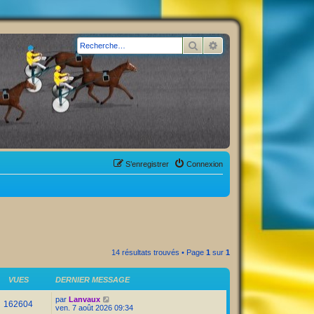
Rechercher
Recherche avancée
S’enregistrer
Connexion
14 résultats trouvés • Page
1
sur
1
VUES
DERNIER MESSAGE
par
Lanvaux
162604
ven. 7 août 2026 09:34