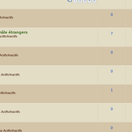
1
2
3
4
5
0
s/inactifs
mâle étrangers
7
tifs/inactifs
0
tifs/inactifs
0
Actifs/inactifs
1
ifs/inactifs
0
Actifs/inactifs
0
 Actifs/inactifs