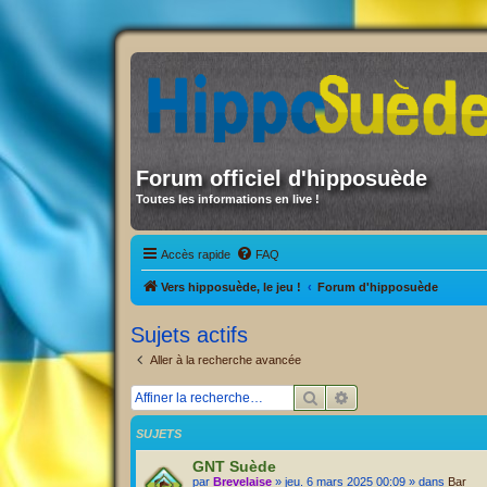
Forum officiel d'hipposuède
Toutes les informations en live !
Accès rapide
FAQ
Vers hipposuède, le jeu !
Forum d'hipposuède
Sujets actifs
Aller à la recherche avancée
Rechercher
Recherche avancée
SUJETS
GNT Suède
par
Brevelaise
» jeu. 6 mars 2025 00:09 » dans
Bar