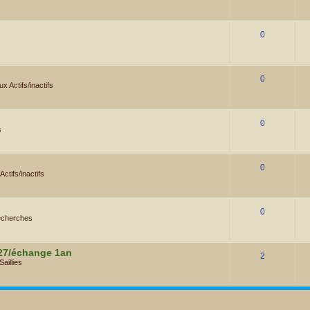
0
0
x Actifs/inactifs
0
s
0
ctifs/inactifs
0
cherches
027/échange 1an
2
Saillies