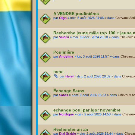
A VENDRE poulinières
par
Olga
» mer. 5 août 2026 21:06 » dans
Chevaux Actif
Recherche jeune mâle top 100 + jeune 
par
Valdru
» mar. 10 déc. 2024 20:18 » dans
Chevaux Ac
Poulinière
par
Andyline
» lun. 3 août 2026 11:57 » dans
Chevaux Ac
herel
par
Herel
» dim. 2 août 2026 20:02 » dans
Chevaux 
Échange Saros
par
Saros
» sam. 1 août 2026 15:53 » dans
Chevaux Act
echange poul par igor novembre
par
Nordique
» dim. 2 août 2026 14:58 » dans
Chevaux 
Recherche un an
par
Dial Stable
» dim. 2 août 2026 13:44 » dans
Chevaux