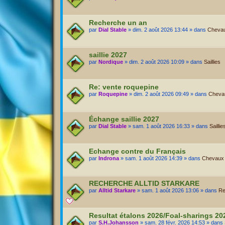
Recherche un an
par
Dial Stable
» dim. 2 août 2026 13:44 » dans
Chevaux
saillie 2027
par
Nordique
» dim. 2 août 2026 10:09 » dans
Saillies
Re: vente roquepine
par
Roquepine
» dim. 2 août 2026 09:49 » dans
Chevau
Échange saillie 2027
par
Dial Stable
» sam. 1 août 2026 16:33 » dans
Saillie
Echange contre du Français
par
Indrona
» sam. 1 août 2026 14:39 » dans
Chevaux A
RECHERCHE ALLTID STARKARE
par
Alltid Starkare
» sam. 1 août 2026 13:06 » dans
Re
Resultat étalons 2026/Foal-sharings 2
par
S.H.Johansson
» sam. 28 févr. 2026 14:53 » dans