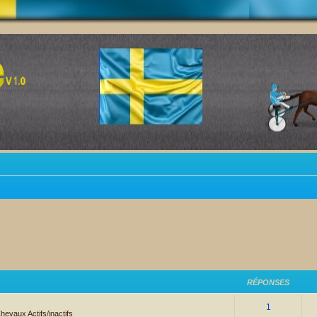
RÉPONSES
1
hevaux Actifs/inactifs