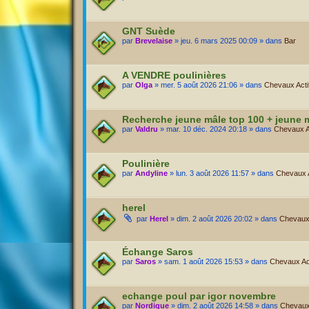
GNT Suède
par
Brevelaise
» jeu. 6 mars 2025 00:09 » dans
Bar
A VENDRE poulinières
par
Olga
» mer. 5 août 2026 21:06 » dans
Chevaux Actif
Recherche jeune mâle top 100 + jeune 
par
Valdru
» mar. 10 déc. 2024 20:18 » dans
Chevaux Ac
Poulinière
par
Andyline
» lun. 3 août 2026 11:57 » dans
Chevaux Ac
herel
par
Herel
» dim. 2 août 2026 20:02 » dans
Chevaux 
Échange Saros
par
Saros
» sam. 1 août 2026 15:53 » dans
Chevaux Act
echange poul par igor novembre
par
Nordique
» dim. 2 août 2026 14:58 » dans
Chevaux 