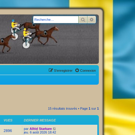
Rechercher
Recherche avancée
S’enregistrer
Connexion
15 résultats trouvés • Page
1
sur
1
VUES
DERNIER MESSAGE
par
Alltid Starkare
2896
jeu. 6 août 2026 18:42