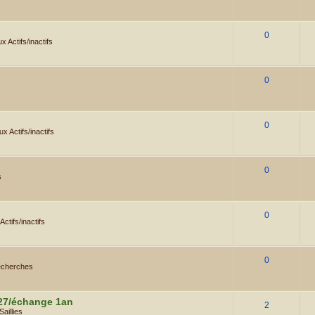
0
 Actifs/inactifs
0
0
x Actifs/inactifs
0
s
0
ctifs/inactifs
0
cherches
027/échange 1an
2
Saillies