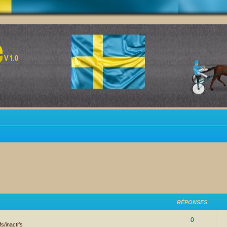
RÉPONSES
0
s/inactifs