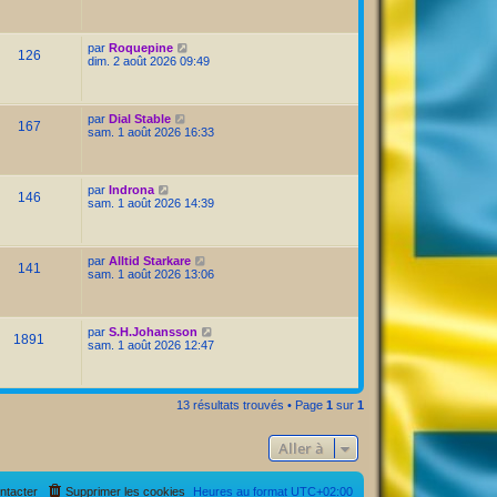
par
Roquepine
126
dim. 2 août 2026 09:49
par
Dial Stable
167
sam. 1 août 2026 16:33
par
Indrona
146
sam. 1 août 2026 14:39
par
Alltid Starkare
141
sam. 1 août 2026 13:06
par
S.H.Johansson
1891
sam. 1 août 2026 12:47
13 résultats trouvés • Page
1
sur
1
Aller à
ntacter
Supprimer les cookies
Heures au format
UTC+02:00