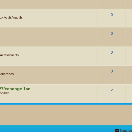
0
x Actifs/inactifs
0
s
0
ctifs/inactifs
0
cherches
027/échange 1an
2
Saillies
Nous co