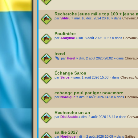
Recherche jeune mâle top 100 + jeune 
par
Valdru
» mar. 10 déc. 2024 20:18 » dans
Chevaux Ac
Poulinière
par
Andyline
» lun. 3 août 2026 11:57 » dans
Chevaux Ac
herel
par
Herel
» dim. 2 août 2026 20:02 » dans
Chevaux 
Échange Saros
par
Saros
» sam. 1 août 2026 15:53 » dans
Chevaux Act
echange poul par igor novembre
par
Nordique
» dim. 2 août 2026 14:58 » dans
Chevaux 
Recherche un an
par
Dial Stable
» dim. 2 août 2026 13:44 » dans
Chevaux
saillie 2027
par
Nordique
» dim. 2 août 2026 10:09 » dans
Saillies