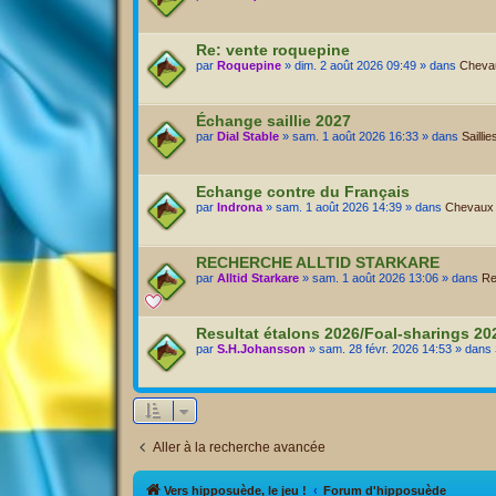
Re: vente roquepine
par
Roquepine
» dim. 2 août 2026 09:49 » dans
Chevau
Échange saillie 2027
par
Dial Stable
» sam. 1 août 2026 16:33 » dans
Saillie
Echange contre du Français
par
Indrona
» sam. 1 août 2026 14:39 » dans
Chevaux A
RECHERCHE ALLTID STARKARE
par
Alltid Starkare
» sam. 1 août 2026 13:06 » dans
Re
Resultat étalons 2026/Foal-sharings 2
par
S.H.Johansson
» sam. 28 févr. 2026 14:53 » dans
Aller à la recherche avancée
Vers hipposuède, le jeu !
Forum d'hipposuède