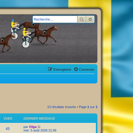
Rechercher
Recherche avancée
S’enregistrer
Connexion
13 résultats trouvés • Page
1
sur
1
VUES
DERNIER MESSAGE
par
Olga
45
mer. 5 août 2026 21:06