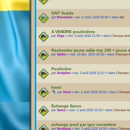
GNT Suède
par
Brevelaise
» jeu. 6 mars 2025 00:09 » dans
Bar
A VENDRE poulinières
par
Olga
» mer. 5 août 2026 21:06 » dans
Chevaux Actif
Recherche jeune mâle top 100 + jeune 
par
Valdru
» mar. 10 déc. 2024 20:18 » dans
Chevaux Ac
Poulinière
par
Andyline
» lun. 3 août 2026 11:57 » dans
Chevaux Ac
herel
par
Herel
» dim. 2 août 2026 20:02 » dans
Chevaux 
Échange Saros
par
Saros
» sam. 1 août 2026 15:53 » dans
Chevaux Act
echange poul par igor novembre
par
Nordique
» dim. 2 août 2026 14:58 » dans
Chevaux 