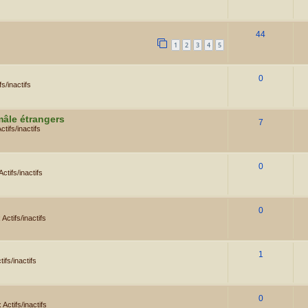
44
1
2
3
4
5
0
s/inactifs
mâle étrangers
7
tifs/inactifs
0
tifs/inactifs
0
Actifs/inactifs
1
ifs/inactifs
0
Actifs/inactifs