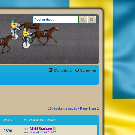
Rechercher
Recherche avancée
S’enregistrer
Connexion
15 résultats trouvés • Page
1
sur
1
VUES
DERNIER MESSAGE
par
Alltid Starkare
2896
jeu. 6 août 2026 18:42