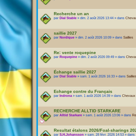
Recherche un an
par
Dial Stable
» dim. 2 août 2026 13:44 » dans
Chevaux
saillie 2027
par
Nordique
» dim. 2 août 2026 10:09 » dans
Saillies
Re: vente roquepine
par
Roquepine
» dim. 2 août 2026 09:49 » dans
Chevau
Échange saillie 2027
par
Dial Stable
» sam. 1 août 2026 16:33 » dans
Saillie
Echange contre du Français
par
Indrona
» sam. 1 août 2026 14:39 » dans
Chevaux A
RECHERCHE ALLTID STARKARE
par
Alltid Starkare
» sam. 1 août 2026 13:06 » dans
Re
Resultat étalons 2026/Foal-sharings 2
par
S.H.Johansson
» sam. 28 févr. 2026 14:53 » dans