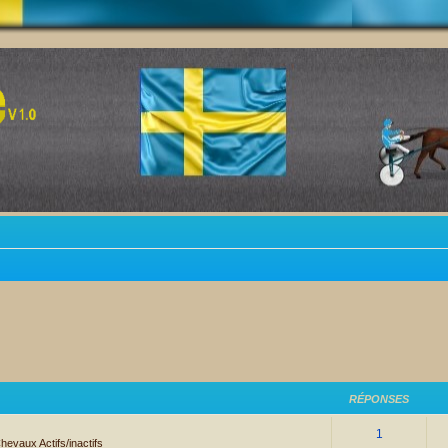
RÉPONSES
1
hevaux Actifs/inactifs