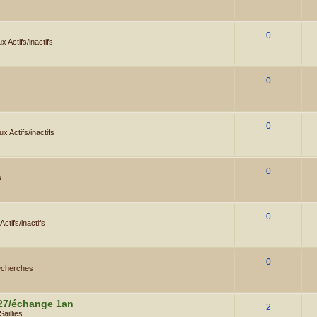
0
 Actifs/inactifs
0
0
x Actifs/inactifs
0
s
0
ctifs/inactifs
0
cherches
027/échange 1an
2
Saillies