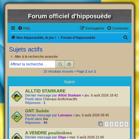
Forum officiel d'hipposuède
FAQ
S’enregistrer
Connexion
R
Vers hipposuède, le jeu !
Forum d'hipposuède
e
Sujets actifs
c
Aller à la recherche avancée
h
Rechercher
Recherche avancée
e
15 résultats trouvés • Page
1
sur
1
r
Sujets
c
h
ALLTID STARKARE
Dernier message par
Alltid Starkare
«
jeu. 6 août 2026 18:42
e
Posté dans
Chevaux Actifs/inactifs
Réponses :
1
r
GNT Suède
Dernier message par
Lanvaux
«
jeu. 6 août 2026 09:45
Posté dans
Bar
Réponses :
44
1
2
3
4
5
A VENDRE poulinières
Dernier message par
Olga
«
mer. 5 août 2026 21:06