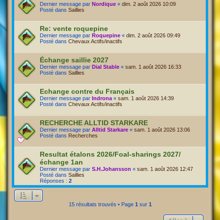
Dernier message par
Nordique
«
dim. 2 août 2026 10:09
Posté dans
Saillies
Re: vente roquepine
Dernier message par
Roquepine
«
dim. 2 août 2026 09:49
Posté dans
Chevaux Actifs/inactifs
Échange saillie 2027
Dernier message par
Dial Stable
«
sam. 1 août 2026 16:33
Posté dans
Saillies
Echange contre du Français
Dernier message par
Indrona
«
sam. 1 août 2026 14:39
Posté dans
Chevaux Actifs/inactifs
RECHERCHE ALLTID STARKARE
Dernier message par
Alltid Starkare
«
sam. 1 août 2026 13:06
Posté dans
Recherches
Resultat étalons 2026/Foal-sharings 2027/
échange 1an
Dernier message par
S.H.Johansson
«
sam. 1 août 2026 12:47
Posté dans
Saillies
Réponses :
2
15 résultats trouvés • Page
1
sur
1