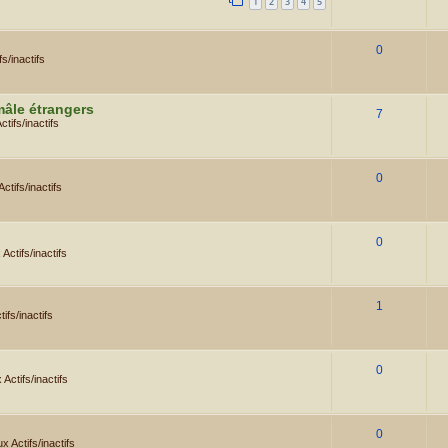
1
2
3
4
5
0
s/inactifs
mâle étrangers
7
tifs/inactifs
0
tifs/inactifs
0
Actifs/inactifs
1
ifs/inactifs
0
Actifs/inactifs
0
 Actifs/inactifs