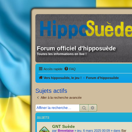
Forum officiel d'hipposuède
Toutes les informations en live !
Accès rapide
FAQ
Vers hipposuède, le jeu !
Forum d'hipposuède
Sujets actifs
Aller à la recherche avancée
Rechercher
Recherche avancée
SUJETS
GNT Suède
par
Brevelaise
» jeu. 6 mars 2025 00:09 » dans
Bar