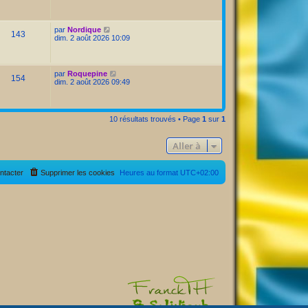
par
Nordique
143
dim. 2 août 2026 10:09
par
Roquepine
154
dim. 2 août 2026 09:49
10 résultats trouvés • Page
1
sur
1
Aller à
ntacter
Supprimer les cookies
Heures au format
UTC+02:00