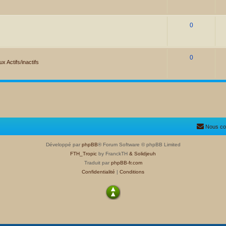
0
0
x Actifs/inactifs
Nous co
Développé par
phpBB
® Forum Software © phpBB Limited
FTH_Tropic
by FranckTH
& Solidjeuh
Traduit par
phpBB-fr.com
Confidentialité
|
Conditions