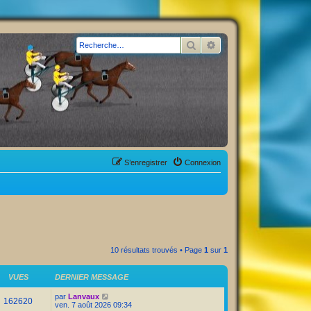
Rechercher
Recherche avancée
S’enregistrer
Connexion
10 résultats trouvés • Page
1
sur
1
VUES
DERNIER MESSAGE
par
Lanvaux
162620
ven. 7 août 2026 09:34