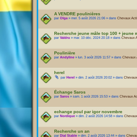
A VENDRE poulinières
par
Olga
» mer. 5 août 2026 21:06 » dans
Chevaux Actif
Recherche jeune mâle top 100 + jeune 
par
Valdru
» mar. 10 déc. 2024 20:18 » dans
Chevaux Ac
Poulinière
par
Andyline
» lun. 3 août 2026 11:57 » dans
Chevaux Ac
herel
par
Herel
» dim. 2 août 2026 20:02 » dans
Chevaux 
Échange Saros
par
Saros
» sam. 1 août 2026 15:53 » dans
Chevaux Act
echange poul par igor novembre
par
Nordique
» dim. 2 août 2026 14:58 » dans
Chevaux 
Recherche un an
par
Dial Stable
» dim. 2 août 2026 13:44 » dans
Chevaux