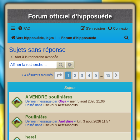
Forum officiel d'hipposuède
FAQ
S’enregistrer
Connexion
R
Vers hipposuède, le jeu !
Forum d'hipposuède
e
Sujets sans réponse
c
Aller à la recherche avancée
h
Rechercher
Recherche avancée
e
Page
1
sur
15
1
2
3
4
5
15
Suivante
364 résultats trouvés
r
…
c
Sujets
h
A VENDRE poulinières
e
Dernier message par
Olga
«
mer. 5 août 2026 21:06
Posté dans
Chevaux Actifs/inactifs
r
Poulinière
Dernier message par
Andyline
«
lun. 3 août 2026 11:57
Posté dans
Chevaux Actifs/inactifs
herel