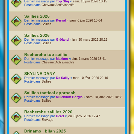
Dernier message par
Top Stig
«
sam. 13 juin 2026 18:15
Posté dans
Chevaux Actifs/inactifs
Saillies 2026
Dernier message par
Kerval
«
sam. 6 juin 2026 15:04
Posté dans
Saillies
Saillies 2026
Dernier message par
Gröland
«
lun. 30 mars 2026 20:15
Posté dans
Saillies
Recherche top saillie
Dernier message par
Maximo
«
dim. 1 mars 2026 13:41
Posté dans
Chevaux Actifs/inactifs
SKYLINE DANY
Dernier message par
De Sailly
«
mar. 10 févr. 2026 22:16
Posté dans
Saillies
Saillies tactical approach
Dernier message par
Millenium Borgia
«
sam. 10 janv. 2026 10:35
Posté dans
Saillies
Recherche saillies 2026
Dernier message par
Herel
«
jeu. 8 janv. 2026 12:47
Posté dans
Elevage
Drinamo , bilan 2025