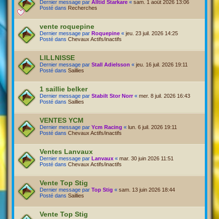
Dernier message par
Alltid Starkare
«
sam. 1 août 2026 13:06
Posté dans
Recherches
vente roquepine
Dernier message par
Roquepine
«
jeu. 23 juil. 2026 14:25
Posté dans
Chevaux Actifs/inactifs
LILLNISSE
Dernier message par
Stall Adielsson
«
jeu. 16 juil. 2026 19:11
Posté dans
Saillies
1 saillie belker
Dernier message par
Stabilt Stor Norr
«
mer. 8 juil. 2026 16:43
Posté dans
Saillies
VENTES YCM
Dernier message par
Ycm Racing
«
lun. 6 juil. 2026 19:11
Posté dans
Chevaux Actifs/inactifs
Ventes Lanvaux
Dernier message par
Lanvaux
«
mar. 30 juin 2026 11:51
Posté dans
Chevaux Actifs/inactifs
Vente Top Stig
Dernier message par
Top Stig
«
sam. 13 juin 2026 18:44
Posté dans
Saillies
Vente Top Stig