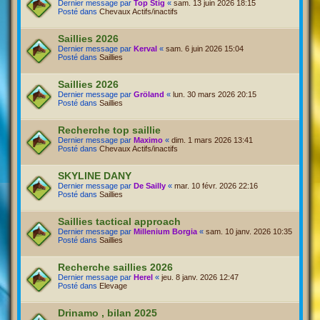
Dernier message par
Top Stig
«
sam. 13 juin 2026 18:15
Posté dans
Chevaux Actifs/inactifs
Saillies 2026
Dernier message par
Kerval
«
sam. 6 juin 2026 15:04
Posté dans
Saillies
Saillies 2026
Dernier message par
Gröland
«
lun. 30 mars 2026 20:15
Posté dans
Saillies
Recherche top saillie
Dernier message par
Maximo
«
dim. 1 mars 2026 13:41
Posté dans
Chevaux Actifs/inactifs
SKYLINE DANY
Dernier message par
De Sailly
«
mar. 10 févr. 2026 22:16
Posté dans
Saillies
Saillies tactical approach
Dernier message par
Millenium Borgia
«
sam. 10 janv. 2026 10:35
Posté dans
Saillies
Recherche saillies 2026
Dernier message par
Herel
«
jeu. 8 janv. 2026 12:47
Posté dans
Elevage
Drinamo , bilan 2025