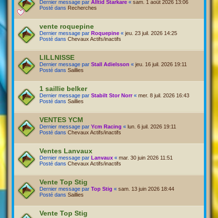
Dernier message par
Alltid Starkare
«
sam. 1 août 2026 13:06
Posté dans
Recherches
vente roquepine
Dernier message par
Roquepine
«
jeu. 23 juil. 2026 14:25
Posté dans
Chevaux Actifs/inactifs
LILLNISSE
Dernier message par
Stall Adielsson
«
jeu. 16 juil. 2026 19:11
Posté dans
Saillies
1 saillie belker
Dernier message par
Stabilt Stor Norr
«
mer. 8 juil. 2026 16:43
Posté dans
Saillies
VENTES YCM
Dernier message par
Ycm Racing
«
lun. 6 juil. 2026 19:11
Posté dans
Chevaux Actifs/inactifs
Ventes Lanvaux
Dernier message par
Lanvaux
«
mar. 30 juin 2026 11:51
Posté dans
Chevaux Actifs/inactifs
Vente Top Stig
Dernier message par
Top Stig
«
sam. 13 juin 2026 18:44
Posté dans
Saillies
Vente Top Stig