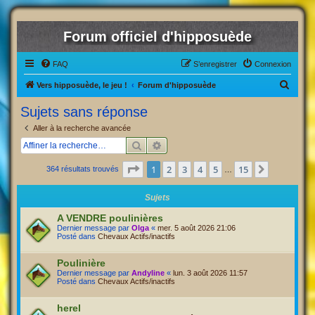
Forum officiel d'hipposuède
FAQ
S’enregistrer
Connexion
R
Vers hipposuède, le jeu !
Forum d'hipposuède
e
Sujets sans réponse
c
Aller à la recherche avancée
h
Rechercher
Recherche avancée
e
Page
1
sur
15
1
2
3
4
5
15
Suivante
364 résultats trouvés
r
…
c
Sujets
h
A VENDRE poulinières
e
Dernier message par
Olga
«
mer. 5 août 2026 21:06
Posté dans
Chevaux Actifs/inactifs
r
Poulinière
Dernier message par
Andyline
«
lun. 3 août 2026 11:57
Posté dans
Chevaux Actifs/inactifs
herel