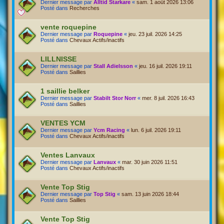
Dernier message par
Alltid Starkare
«
sam. 1 août 2026 13:06
Posté dans
Recherches
vente roquepine
Dernier message par
Roquepine
«
jeu. 23 juil. 2026 14:25
Posté dans
Chevaux Actifs/inactifs
LILLNISSE
Dernier message par
Stall Adielsson
«
jeu. 16 juil. 2026 19:11
Posté dans
Saillies
1 saillie belker
Dernier message par
Stabilt Stor Norr
«
mer. 8 juil. 2026 16:43
Posté dans
Saillies
VENTES YCM
Dernier message par
Ycm Racing
«
lun. 6 juil. 2026 19:11
Posté dans
Chevaux Actifs/inactifs
Ventes Lanvaux
Dernier message par
Lanvaux
«
mar. 30 juin 2026 11:51
Posté dans
Chevaux Actifs/inactifs
Vente Top Stig
Dernier message par
Top Stig
«
sam. 13 juin 2026 18:44
Posté dans
Saillies
Vente Top Stig