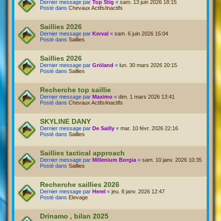
Dernier message par
Top Stig
«
sam. 13 juin 2026 18:15
Posté dans
Chevaux Actifs/inactifs
Saillies 2026
Dernier message par
Kerval
«
sam. 6 juin 2026 15:04
Posté dans
Saillies
Saillies 2026
Dernier message par
Gröland
«
lun. 30 mars 2026 20:15
Posté dans
Saillies
Recherche top saillie
Dernier message par
Maximo
«
dim. 1 mars 2026 13:41
Posté dans
Chevaux Actifs/inactifs
SKYLINE DANY
Dernier message par
De Sailly
«
mar. 10 févr. 2026 22:16
Posté dans
Saillies
Saillies tactical approach
Dernier message par
Millenium Borgia
«
sam. 10 janv. 2026 10:35
Posté dans
Saillies
Recherche saillies 2026
Dernier message par
Herel
«
jeu. 8 janv. 2026 12:47
Posté dans
Elevage
Drinamo , bilan 2025