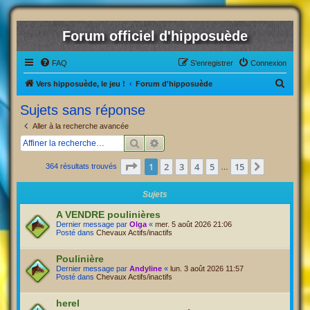
Forum officiel d'hipposuède
FAQ
S’enregistrer
Connexion
R
Vers hipposuède, le jeu !
Forum d'hipposuède
e
Sujets sans réponse
c
Aller à la recherche avancée
h
Rechercher
Recherche avancée
e
Page
1
sur
15
1
2
3
4
5
15
Suivante
364 résultats trouvés
r
…
c
Sujets
h
A VENDRE poulinières
e
Dernier message par
Olga
«
mer. 5 août 2026 21:06
Posté dans
Chevaux Actifs/inactifs
r
Poulinière
Dernier message par
Andyline
«
lun. 3 août 2026 11:57
Posté dans
Chevaux Actifs/inactifs
herel