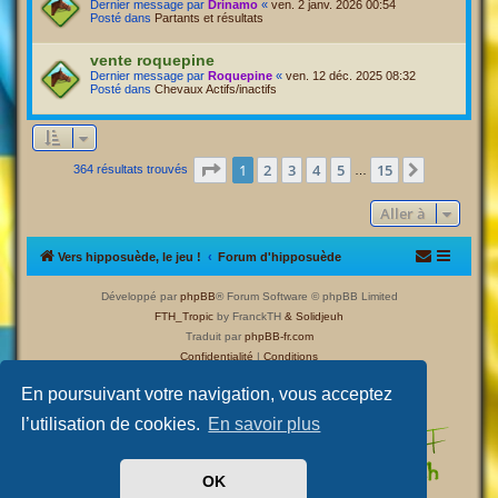
Dernier message par
Drinamo
«
ven. 2 janv. 2026 00:54
Posté dans
Partants et résultats
vente roquepine
Dernier message par
Roquepine
«
ven. 12 déc. 2025 08:32
Posté dans
Chevaux Actifs/inactifs
Page
1
sur
15
1
2
3
4
5
15
Suivante
364 résultats trouvés
…
Aller à
Vers hipposuède, le jeu !
Forum d'hipposuède
Développé par
phpBB
® Forum Software © phpBB Limited
FTH_Tropic
by FranckTH
& Solidjeuh
Traduit par
phpBB-fr.com
Confidentialité
|
Conditions
En poursuivant votre navigation, vous acceptez
l’utilisation de cookies.
En savoir plus
OK