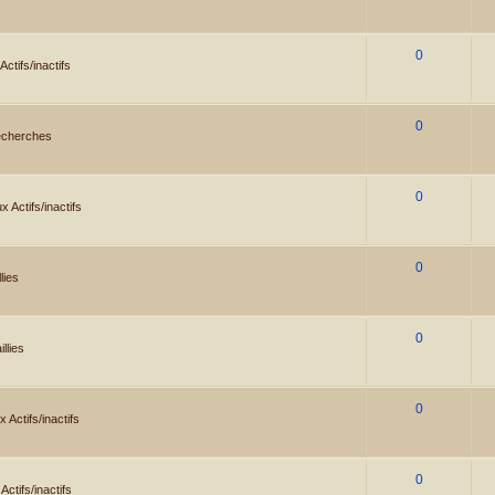
0
ctifs/inactifs
0
cherches
0
 Actifs/inactifs
0
llies
0
illies
0
 Actifs/inactifs
0
ctifs/inactifs