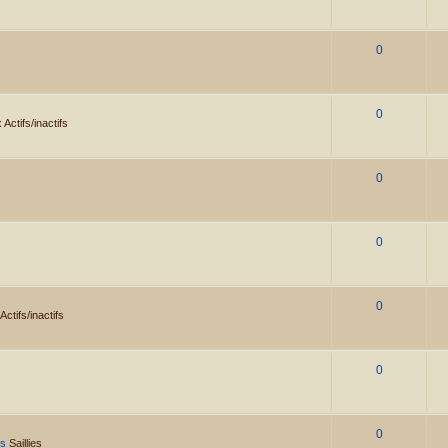
0
0
Actifs/inactifs
0
0
0
ctifs/inactifs
0
0
ns
Saillies