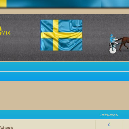
RÉPONSES
0
s/inactifs