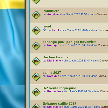
Poulinière
par
Andyline
» lun. 3 août 2026 11:57 » dans
Chevaux Ac
herel
par
Herel
» dim. 2 août 2026 20:02 » dans
Chevaux 
echange poul par igor novembre
par
Nordique
» dim. 2 août 2026 14:58 » dans
Chevaux 
Recherche un an
par
Dial Stable
» dim. 2 août 2026 13:44 » dans
Chevaux
saillie 2027
par
Nordique
» dim. 2 août 2026 10:09 » dans
Saillies
Re: vente roquepine
par
Roquepine
» dim. 2 août 2026 09:49 » dans
Chevau
Échange saillie 2027
par
Dial Stable
» sam. 1 août 2026 16:33 » dans
Saillie