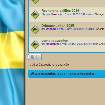
Recherche saillies 2026
par
Herel
» jeu. 8 janv. 2026 12:47 » dans
Elevage
Drinamo , bilan 2025
par
Drinamo
» ven. 2 janv. 2026 00:54 » dans
Partants 
vente roquepine
par
Roquepine
» ven. 12 déc. 2025 08:32 » dans
Cheva
Aller à la recherche avancée
Vers hipposuède, le jeu !
Forum d'hipposuède