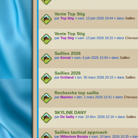
Vente Top Stig
par
Top Stig
» sam. 13 juin 2026 18:44 » dans
Saillies
Vente Top Stig
par
Top Stig
» sam. 13 juin 2026 18:15 » dans
Chevaux 
Saillies 2026
par
Kerval
» sam. 6 juin 2026 15:04 » dans
Saillies
Saillies 2026
par
Gröland
» lun. 30 mars 2026 20:15 » dans
Saillies
Recherche top saillie
par
Maximo
» dim. 1 mars 2026 13:41 » dans
Chevaux A
SKYLINE DANY
par
De Sailly
» mar. 10 févr. 2026 22:16 » dans
Saillies
Saillies tactical approach
par
Millenium Borgia
» sam. 10 janv. 2026 10:35 » da