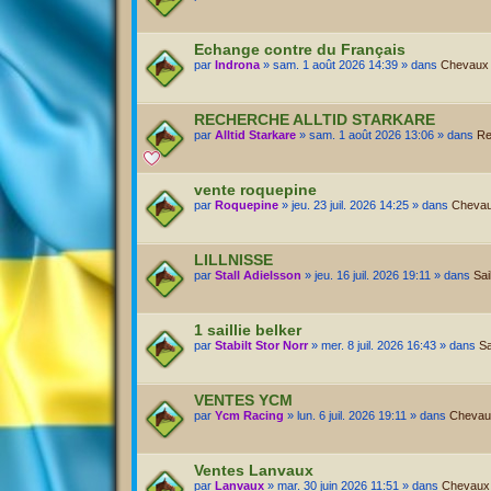
Echange contre du Français
par
Indrona
» sam. 1 août 2026 14:39 » dans
Chevaux A
RECHERCHE ALLTID STARKARE
par
Alltid Starkare
» sam. 1 août 2026 13:06 » dans
Re
vente roquepine
par
Roquepine
» jeu. 23 juil. 2026 14:25 » dans
Chevaux
LILLNISSE
par
Stall Adielsson
» jeu. 16 juil. 2026 19:11 » dans
Sai
1 saillie belker
par
Stabilt Stor Norr
» mer. 8 juil. 2026 16:43 » dans
Sa
VENTES YCM
par
Ycm Racing
» lun. 6 juil. 2026 19:11 » dans
Chevaux
Ventes Lanvaux
par
Lanvaux
» mar. 30 juin 2026 11:51 » dans
Chevaux A