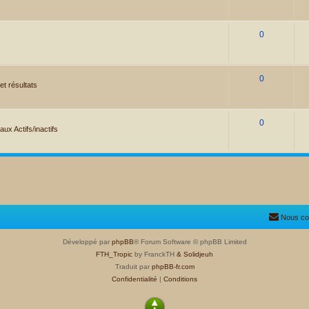
0
0
et résultats
0
ux Actifs/inactifs
Nous co
Développé par
phpBB
® Forum Software © phpBB Limited
FTH_Tropic
by FranckTH
& Solidjeuh
Traduit par
phpBB-fr.com
Confidentialité
|
Conditions