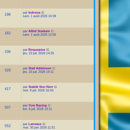
par
Indrona
196
sam. 1 août 2026 14:39
par
Alltid Starkare
182
sam. 1 août 2026 13:06
par
Roquepine
336
jeu. 23 juil. 2026 14:25
par
Stall Adielsson
329
jeu. 16 juil. 2026 19:11
par
Stabilt Stor Norr
417
mer. 8 juil. 2026 16:43
par
Ycm Racing
507
lun. 6 juil. 2026 19:11
par
Lanvaux
552
mar. 30 juin 2026 11:51