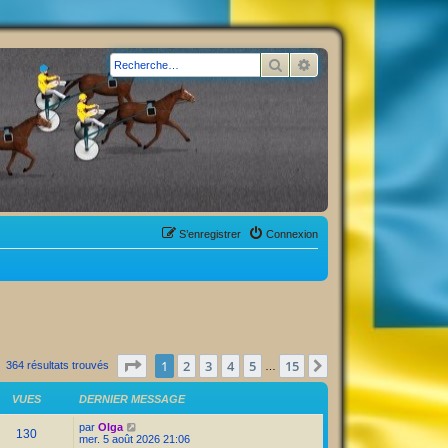
Rechercher
Recherche avancée
S’enregistrer
Connexion
Page
1
sur
15
1
2
3
4
5
15
Suivante
364 résultats trouvés
…
VUES
DERNIER MESSAGE
par
Olga
130
mer. 5 août 2026 21:06