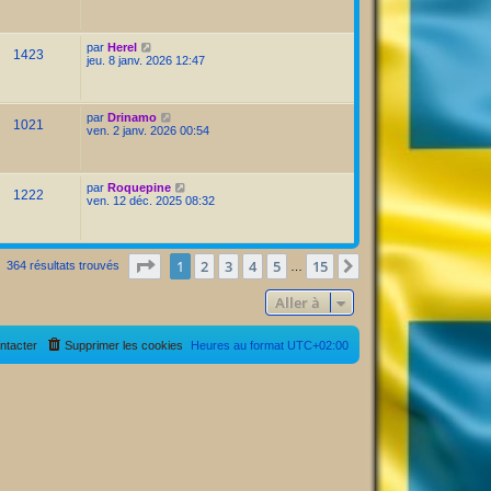
par
Herel
1423
jeu. 8 janv. 2026 12:47
par
Drinamo
1021
ven. 2 janv. 2026 00:54
par
Roquepine
1222
ven. 12 déc. 2025 08:32
Page
1
sur
15
1
2
3
4
5
15
Suivante
364 résultats trouvés
…
Aller à
ntacter
Supprimer les cookies
Heures au format
UTC+02:00