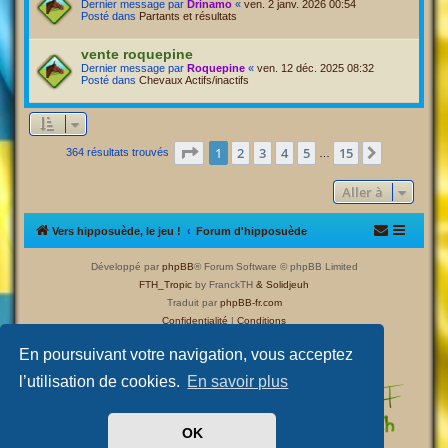
Dernier message par
Drinamo
«
ven. 2 janv. 2026 00:54
Posté dans
Partants et résultats
vente roquepine
Dernier message par
Roquepine
«
ven. 12 déc. 2025 08:32
Posté dans
Chevaux Actifs/inactifs
Page
1
sur
15
1
2
3
4
5
15
Suivante
364 résultats trouvés
…
Aller à
Vers hipposuède, le jeu !
Forum d'hipposuède
Développé par
phpBB
® Forum Software © phpBB Limited
FTH_Tropic
by FranckTH
& Solidjeuh
Traduit par
phpBB-fr.com
Confidentialité
|
Conditions
En poursuivant votre navigation, vous acceptez
l’utilisation de cookies.
En savoir plus
OK