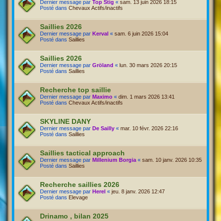
Dernier message par
Top Stig
«
sam. 13 juin 2026 18:15
Posté dans
Chevaux Actifs/inactifs
Saillies 2026
Dernier message par
Kerval
«
sam. 6 juin 2026 15:04
Posté dans
Saillies
Saillies 2026
Dernier message par
Gröland
«
lun. 30 mars 2026 20:15
Posté dans
Saillies
Recherche top saillie
Dernier message par
Maximo
«
dim. 1 mars 2026 13:41
Posté dans
Chevaux Actifs/inactifs
SKYLINE DANY
Dernier message par
De Sailly
«
mar. 10 févr. 2026 22:16
Posté dans
Saillies
Saillies tactical approach
Dernier message par
Millenium Borgia
«
sam. 10 janv. 2026 10:35
Posté dans
Saillies
Recherche saillies 2026
Dernier message par
Herel
«
jeu. 8 janv. 2026 12:47
Posté dans
Elevage
Drinamo , bilan 2025