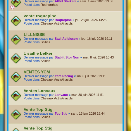
Dernier message par
Alltid Starkare
«
sam. 1 août 2026 13:06
Posté dans
Recherches
vente roquepine
Dernier message par
Roquepine
«
jeu. 23 juil. 2026 14:25
Posté dans
Chevaux Actifs/inactifs
LILLNISSE
Dernier message par
Stall Adielsson
«
jeu. 16 juil. 2026 19:11
Posté dans
Saillies
1 saillie belker
Dernier message par
Stabilt Stor Norr
«
mer. 8 juil. 2026 16:43
Posté dans
Saillies
VENTES YCM
Dernier message par
Ycm Racing
«
lun. 6 juil. 2026 19:11
Posté dans
Chevaux Actifs/inactifs
Ventes Lanvaux
Dernier message par
Lanvaux
«
mar. 30 juin 2026 11:51
Posté dans
Chevaux Actifs/inactifs
Vente Top Stig
Dernier message par
Top Stig
«
sam. 13 juin 2026 18:44
Posté dans
Saillies
Vente Top Stig