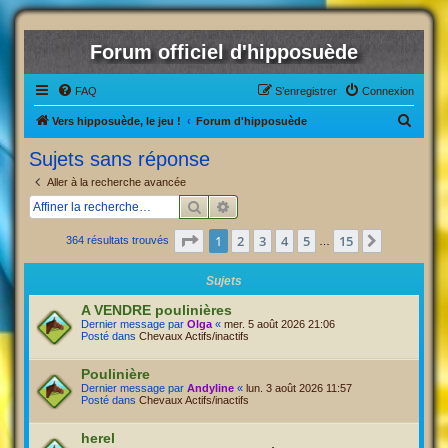
Forum officiel d'hipposuède
FAQ
S’enregistrer
Connexion
R
Vers hipposuède, le jeu !
Forum d'hipposuède
e
Sujets sans réponse
c
Aller à la recherche avancée
h
Rechercher
Recherche avancée
e
Page
1
sur
15
1
2
3
4
5
15
Suivante
364 résultats trouvés
r
…
c
Sujets
h
A VENDRE poulinières
e
Dernier message par
Olga
«
mer. 5 août 2026 21:06
Posté dans
Chevaux Actifs/inactifs
r
Poulinière
Dernier message par
Andyline
«
lun. 3 août 2026 11:57
Posté dans
Chevaux Actifs/inactifs
herel