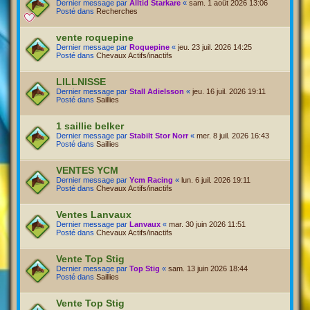
Dernier message par
Alltid Starkare
«
sam. 1 août 2026 13:06
Posté dans
Recherches
vente roquepine
Dernier message par
Roquepine
«
jeu. 23 juil. 2026 14:25
Posté dans
Chevaux Actifs/inactifs
LILLNISSE
Dernier message par
Stall Adielsson
«
jeu. 16 juil. 2026 19:11
Posté dans
Saillies
1 saillie belker
Dernier message par
Stabilt Stor Norr
«
mer. 8 juil. 2026 16:43
Posté dans
Saillies
VENTES YCM
Dernier message par
Ycm Racing
«
lun. 6 juil. 2026 19:11
Posté dans
Chevaux Actifs/inactifs
Ventes Lanvaux
Dernier message par
Lanvaux
«
mar. 30 juin 2026 11:51
Posté dans
Chevaux Actifs/inactifs
Vente Top Stig
Dernier message par
Top Stig
«
sam. 13 juin 2026 18:44
Posté dans
Saillies
Vente Top Stig