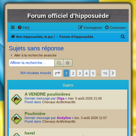
Forum officiel d'hipposuède
FAQ
S’enregistrer
Connexion
R
Vers hipposuède, le jeu !
Forum d'hipposuède
e
Sujets sans réponse
c
Aller à la recherche avancée
h
Rechercher
Recherche avancée
e
Page
1
sur
15
1
2
3
4
5
15
Suivante
364 résultats trouvés
r
…
c
Sujets
h
A VENDRE poulinières
e
Dernier message par
Olga
«
mer. 5 août 2026 21:06
Posté dans
Chevaux Actifs/inactifs
r
Poulinière
Dernier message par
Andyline
«
lun. 3 août 2026 11:57
Posté dans
Chevaux Actifs/inactifs
herel