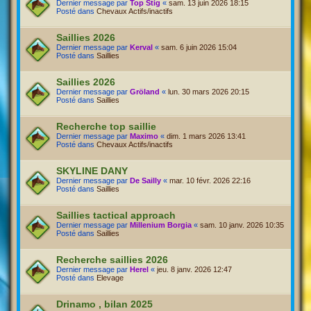
Dernier message par
Top Stig
«
sam. 13 juin 2026 18:15
Posté dans
Chevaux Actifs/inactifs
Saillies 2026
Dernier message par
Kerval
«
sam. 6 juin 2026 15:04
Posté dans
Saillies
Saillies 2026
Dernier message par
Gröland
«
lun. 30 mars 2026 20:15
Posté dans
Saillies
Recherche top saillie
Dernier message par
Maximo
«
dim. 1 mars 2026 13:41
Posté dans
Chevaux Actifs/inactifs
SKYLINE DANY
Dernier message par
De Sailly
«
mar. 10 févr. 2026 22:16
Posté dans
Saillies
Saillies tactical approach
Dernier message par
Millenium Borgia
«
sam. 10 janv. 2026 10:35
Posté dans
Saillies
Recherche saillies 2026
Dernier message par
Herel
«
jeu. 8 janv. 2026 12:47
Posté dans
Elevage
Drinamo , bilan 2025