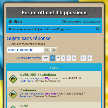
Forum officiel d'hipposuède
FAQ
S’enregistrer
Connexion
R
Vers hipposuède, le jeu !
Forum d'hipposuède
e
Sujets sans réponse
c
Aller à la recherche avancée
h
Rechercher
Recherche avancée
e
Page
1
sur
15
1
2
3
4
5
15
Suivante
364 résultats trouvés
r
…
c
Sujets
h
A VENDRE poulinières
e
Dernier message par
Olga
«
mer. 5 août 2026 21:06
Posté dans
Chevaux Actifs/inactifs
r
Poulinière
Dernier message par
Andyline
«
lun. 3 août 2026 11:57
Posté dans
Chevaux Actifs/inactifs
herel