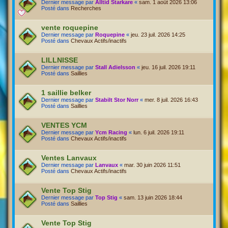
Dernier message par
Alltid Starkare
«
sam. 1 août 2026 13:06
Posté dans
Recherches
vente roquepine
Dernier message par
Roquepine
«
jeu. 23 juil. 2026 14:25
Posté dans
Chevaux Actifs/inactifs
LILLNISSE
Dernier message par
Stall Adielsson
«
jeu. 16 juil. 2026 19:11
Posté dans
Saillies
1 saillie belker
Dernier message par
Stabilt Stor Norr
«
mer. 8 juil. 2026 16:43
Posté dans
Saillies
VENTES YCM
Dernier message par
Ycm Racing
«
lun. 6 juil. 2026 19:11
Posté dans
Chevaux Actifs/inactifs
Ventes Lanvaux
Dernier message par
Lanvaux
«
mar. 30 juin 2026 11:51
Posté dans
Chevaux Actifs/inactifs
Vente Top Stig
Dernier message par
Top Stig
«
sam. 13 juin 2026 18:44
Posté dans
Saillies
Vente Top Stig