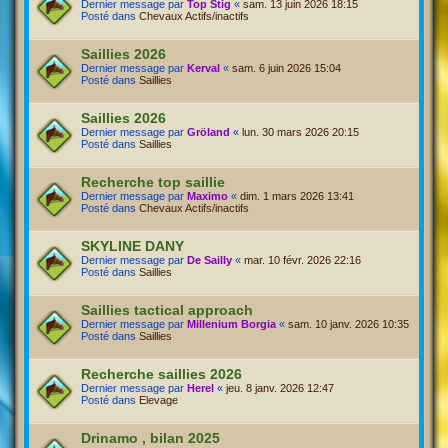
Dernier message par
Top Stig
«
sam. 13 juin 2026 18:15
Posté dans
Chevaux Actifs/inactifs
Saillies 2026
Dernier message par
Kerval
«
sam. 6 juin 2026 15:04
Posté dans
Saillies
Saillies 2026
Dernier message par
Gröland
«
lun. 30 mars 2026 20:15
Posté dans
Saillies
Recherche top saillie
Dernier message par
Maximo
«
dim. 1 mars 2026 13:41
Posté dans
Chevaux Actifs/inactifs
SKYLINE DANY
Dernier message par
De Sailly
«
mar. 10 févr. 2026 22:16
Posté dans
Saillies
Saillies tactical approach
Dernier message par
Millenium Borgia
«
sam. 10 janv. 2026 10:35
Posté dans
Saillies
Recherche saillies 2026
Dernier message par
Herel
«
jeu. 8 janv. 2026 12:47
Posté dans
Elevage
Drinamo , bilan 2025