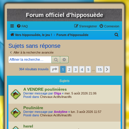
Forum officiel d'hipposuède
FAQ
S’enregistrer
Connexion
R
Vers hipposuède, le jeu !
Forum d'hipposuède
e
Sujets sans réponse
c
Aller à la recherche avancée
h
Rechercher
Recherche avancée
e
Page
1
sur
15
1
2
3
4
5
15
Suivante
364 résultats trouvés
r
…
c
Sujets
h
A VENDRE poulinières
e
Dernier message par
Olga
«
mer. 5 août 2026 21:06
Posté dans
Chevaux Actifs/inactifs
r
Poulinière
Dernier message par
Andyline
«
lun. 3 août 2026 11:57
Posté dans
Chevaux Actifs/inactifs
herel