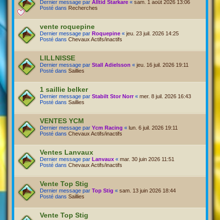
Dernier message par
Alltid Starkare
«
sam. 1 août 2026 13:06
Posté dans
Recherches
vente roquepine
Dernier message par
Roquepine
«
jeu. 23 juil. 2026 14:25
Posté dans
Chevaux Actifs/inactifs
LILLNISSE
Dernier message par
Stall Adielsson
«
jeu. 16 juil. 2026 19:11
Posté dans
Saillies
1 saillie belker
Dernier message par
Stabilt Stor Norr
«
mer. 8 juil. 2026 16:43
Posté dans
Saillies
VENTES YCM
Dernier message par
Ycm Racing
«
lun. 6 juil. 2026 19:11
Posté dans
Chevaux Actifs/inactifs
Ventes Lanvaux
Dernier message par
Lanvaux
«
mar. 30 juin 2026 11:51
Posté dans
Chevaux Actifs/inactifs
Vente Top Stig
Dernier message par
Top Stig
«
sam. 13 juin 2026 18:44
Posté dans
Saillies
Vente Top Stig