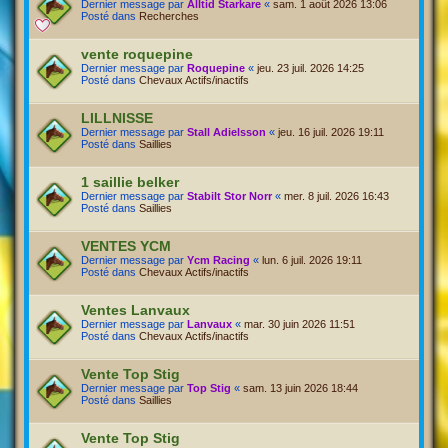
Dernier message par
Alltid Starkare
«
sam. 1 août 2026 13:06
Posté dans
Recherches
vente roquepine
Dernier message par
Roquepine
«
jeu. 23 juil. 2026 14:25
Posté dans
Chevaux Actifs/inactifs
LILLNISSE
Dernier message par
Stall Adielsson
«
jeu. 16 juil. 2026 19:11
Posté dans
Saillies
1 saillie belker
Dernier message par
Stabilt Stor Norr
«
mer. 8 juil. 2026 16:43
Posté dans
Saillies
VENTES YCM
Dernier message par
Ycm Racing
«
lun. 6 juil. 2026 19:11
Posté dans
Chevaux Actifs/inactifs
Ventes Lanvaux
Dernier message par
Lanvaux
«
mar. 30 juin 2026 11:51
Posté dans
Chevaux Actifs/inactifs
Vente Top Stig
Dernier message par
Top Stig
«
sam. 13 juin 2026 18:44
Posté dans
Saillies
Vente Top Stig