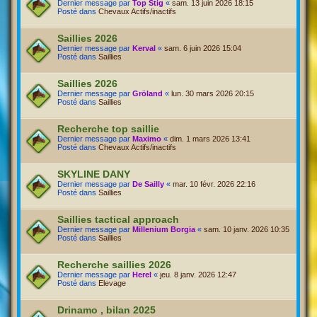
Dernier message par
Top Stig
«
sam. 13 juin 2026 18:15
Posté dans
Chevaux Actifs/inactifs
Saillies 2026
Dernier message par
Kerval
«
sam. 6 juin 2026 15:04
Posté dans
Saillies
Saillies 2026
Dernier message par
Gröland
«
lun. 30 mars 2026 20:15
Posté dans
Saillies
Recherche top saillie
Dernier message par
Maximo
«
dim. 1 mars 2026 13:41
Posté dans
Chevaux Actifs/inactifs
SKYLINE DANY
Dernier message par
De Sailly
«
mar. 10 févr. 2026 22:16
Posté dans
Saillies
Saillies tactical approach
Dernier message par
Millenium Borgia
«
sam. 10 janv. 2026 10:35
Posté dans
Saillies
Recherche saillies 2026
Dernier message par
Herel
«
jeu. 8 janv. 2026 12:47
Posté dans
Elevage
Drinamo , bilan 2025