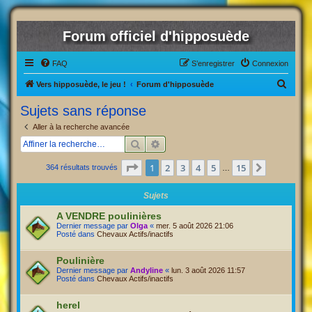
Forum officiel d'hipposuède
FAQ
S’enregistrer
Connexion
R
Vers hipposuède, le jeu !
Forum d'hipposuède
e
Sujets sans réponse
c
Aller à la recherche avancée
h
Rechercher
Recherche avancée
e
Page
1
sur
15
1
2
3
4
5
15
Suivante
364 résultats trouvés
r
…
c
Sujets
h
A VENDRE poulinières
e
Dernier message par
Olga
«
mer. 5 août 2026 21:06
Posté dans
Chevaux Actifs/inactifs
r
Poulinière
Dernier message par
Andyline
«
lun. 3 août 2026 11:57
Posté dans
Chevaux Actifs/inactifs
herel