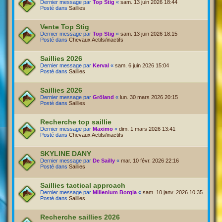
Dernier message par
Top Stig
«
sam. 13 juin 2026 18:44
Posté dans
Saillies
Vente Top Stig
Dernier message par
Top Stig
«
sam. 13 juin 2026 18:15
Posté dans
Chevaux Actifs/inactifs
Saillies 2026
Dernier message par
Kerval
«
sam. 6 juin 2026 15:04
Posté dans
Saillies
Saillies 2026
Dernier message par
Gröland
«
lun. 30 mars 2026 20:15
Posté dans
Saillies
Recherche top saillie
Dernier message par
Maximo
«
dim. 1 mars 2026 13:41
Posté dans
Chevaux Actifs/inactifs
SKYLINE DANY
Dernier message par
De Sailly
«
mar. 10 févr. 2026 22:16
Posté dans
Saillies
Saillies tactical approach
Dernier message par
Millenium Borgia
«
sam. 10 janv. 2026 10:35
Posté dans
Saillies
Recherche saillies 2026