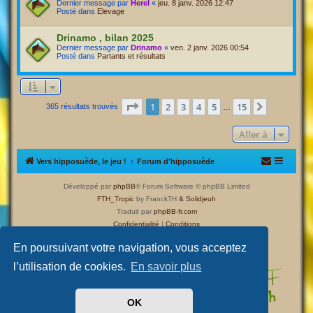
Dernier message par
Herel
«
jeu. 8 janv. 2026 12:47
Posté dans
Elevage
Drinamo , bilan 2025
Dernier message par
Drinamo
«
ven. 2 janv. 2026 00:54
Posté dans
Partants et résultats
Page
1
sur
15
1
2
3
4
5
15
Suivante
365 résultats trouvés
…
Aller à
Vers hipposuède, le jeu !
Forum d'hipposuède
Développé par
phpBB
® Forum Software © phpBB Limited
FTH_Tropic
by FranckTH
& Solidjeuh
Traduit par
phpBB-fr.com
Confidentialité
|
Conditions
En poursuivant votre navigation, vous acceptez
l’utilisation de cookies.
En savoir plus
OK