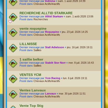
Dernier message par
Indrona
«
sam. 1 août 2026 14:39
Posté dans
Chevaux Actifs/inactifs
RECHERCHE ALLTID STARKARE
Dernier message par
Alltid Starkare
«
sam. 1 août 2026 13:06
Posté dans
Recherches
vente roquepine
Dernier message par
Roquepine
«
jeu. 23 juil. 2026 14:25
Posté dans
Chevaux Actifs/inactifs
LILLNISSE
Dernier message par
Stall Adielsson
«
jeu. 16 juil. 2026 19:11
Posté dans
Saillies
1 saillie belker
Dernier message par
Stabilt Stor Norr
«
mer. 8 juil. 2026 16:43
Posté dans
Saillies
VENTES YCM
Dernier message par
Ycm Racing
«
lun. 6 juil. 2026 19:11
Posté dans
Chevaux Actifs/inactifs
Ventes Lanvaux
Dernier message par
Lanvaux
«
mar. 30 juin 2026 11:51
Posté dans
Chevaux Actifs/inactifs
Vente Top Stig