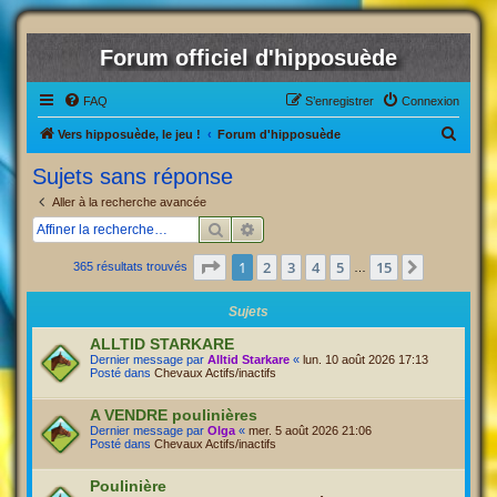
Forum officiel d'hipposuède
FAQ
S’enregistrer
Connexion
R
Vers hipposuède, le jeu !
Forum d'hipposuède
e
Sujets sans réponse
c
Aller à la recherche avancée
h
Rechercher
Recherche avancée
e
Page
1
sur
15
1
2
3
4
5
15
Suivante
365 résultats trouvés
r
…
c
Sujets
h
ALLTID STARKARE
e
Dernier message par
Alltid Starkare
«
lun. 10 août 2026 17:13
Posté dans
Chevaux Actifs/inactifs
r
A VENDRE poulinières
Dernier message par
Olga
«
mer. 5 août 2026 21:06
Posté dans
Chevaux Actifs/inactifs
Poulinière