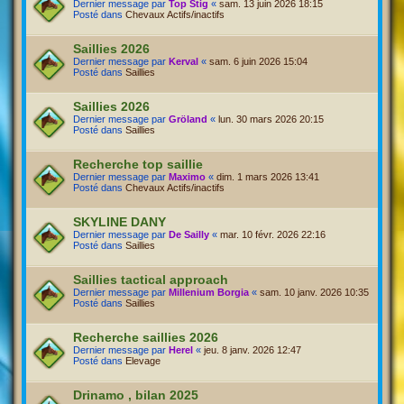
Dernier message par
Top Stig
«
sam. 13 juin 2026 18:15
Posté dans
Chevaux Actifs/inactifs
Saillies 2026
Dernier message par
Kerval
«
sam. 6 juin 2026 15:04
Posté dans
Saillies
Saillies 2026
Dernier message par
Gröland
«
lun. 30 mars 2026 20:15
Posté dans
Saillies
Recherche top saillie
Dernier message par
Maximo
«
dim. 1 mars 2026 13:41
Posté dans
Chevaux Actifs/inactifs
SKYLINE DANY
Dernier message par
De Sailly
«
mar. 10 févr. 2026 22:16
Posté dans
Saillies
Saillies tactical approach
Dernier message par
Millenium Borgia
«
sam. 10 janv. 2026 10:35
Posté dans
Saillies
Recherche saillies 2026
Dernier message par
Herel
«
jeu. 8 janv. 2026 12:47
Posté dans
Elevage
Drinamo , bilan 2025