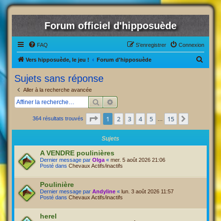
Forum officiel d'hipposuède
FAQ
S’enregistrer
Connexion
R
Vers hipposuède, le jeu !
Forum d'hipposuède
e
Sujets sans réponse
c
Aller à la recherche avancée
h
Rechercher
Recherche avancée
e
Page
1
sur
15
1
2
3
4
5
15
Suivante
364 résultats trouvés
r
…
c
Sujets
h
A VENDRE poulinières
e
Dernier message par
Olga
«
mer. 5 août 2026 21:06
Posté dans
Chevaux Actifs/inactifs
r
Poulinière
Dernier message par
Andyline
«
lun. 3 août 2026 11:57
Posté dans
Chevaux Actifs/inactifs
herel