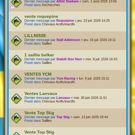
Dernier message par
Alltid Starkare
«
sam. 1 août 2026 13:06
Posté dans
Recherches
vente roquepine
Dernier message par
Roquepine
«
jeu. 23 juil. 2026 14:25
Posté dans
Chevaux Actifs/inactifs
LILLNISSE
Dernier message par
Stall Adielsson
«
jeu. 16 juil. 2026 19:11
Posté dans
Saillies
1 saillie belker
Dernier message par
Stabilt Stor Norr
«
mer. 8 juil. 2026 16:43
Posté dans
Saillies
VENTES YCM
Dernier message par
Ycm Racing
«
lun. 6 juil. 2026 19:11
Posté dans
Chevaux Actifs/inactifs
Ventes Lanvaux
Dernier message par
Lanvaux
«
mar. 30 juin 2026 11:51
Posté dans
Chevaux Actifs/inactifs
Vente Top Stig
Dernier message par
Top Stig
«
sam. 13 juin 2026 18:44
Posté dans
Saillies
Vente Top Stig