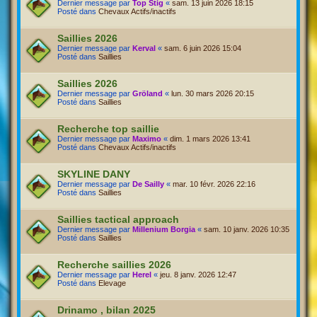
Dernier message par
Top Stig
«
sam. 13 juin 2026 18:15
Posté dans
Chevaux Actifs/inactifs
Saillies 2026
Dernier message par
Kerval
«
sam. 6 juin 2026 15:04
Posté dans
Saillies
Saillies 2026
Dernier message par
Gröland
«
lun. 30 mars 2026 20:15
Posté dans
Saillies
Recherche top saillie
Dernier message par
Maximo
«
dim. 1 mars 2026 13:41
Posté dans
Chevaux Actifs/inactifs
SKYLINE DANY
Dernier message par
De Sailly
«
mar. 10 févr. 2026 22:16
Posté dans
Saillies
Saillies tactical approach
Dernier message par
Millenium Borgia
«
sam. 10 janv. 2026 10:35
Posté dans
Saillies
Recherche saillies 2026
Dernier message par
Herel
«
jeu. 8 janv. 2026 12:47
Posté dans
Elevage
Drinamo , bilan 2025