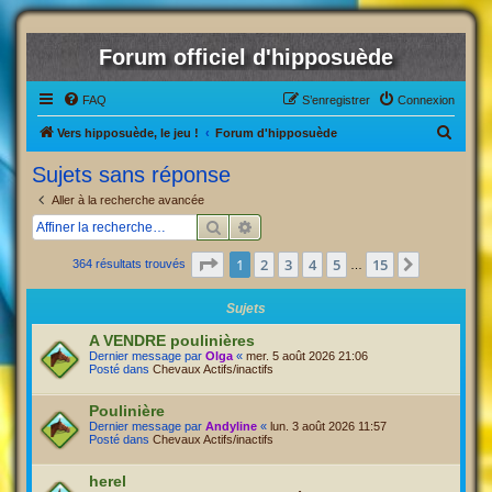
Forum officiel d'hipposuède
FAQ
S’enregistrer
Connexion
R
Vers hipposuède, le jeu !
Forum d'hipposuède
e
Sujets sans réponse
c
Aller à la recherche avancée
h
Rechercher
Recherche avancée
e
Page
1
sur
15
1
2
3
4
5
15
Suivante
364 résultats trouvés
r
…
c
Sujets
h
A VENDRE poulinières
e
Dernier message par
Olga
«
mer. 5 août 2026 21:06
Posté dans
Chevaux Actifs/inactifs
r
Poulinière
Dernier message par
Andyline
«
lun. 3 août 2026 11:57
Posté dans
Chevaux Actifs/inactifs
herel