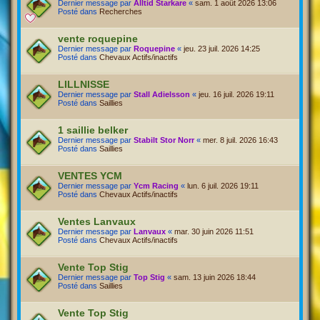
Dernier message par
Alltid Starkare
«
sam. 1 août 2026 13:06
Posté dans
Recherches
vente roquepine
Dernier message par
Roquepine
«
jeu. 23 juil. 2026 14:25
Posté dans
Chevaux Actifs/inactifs
LILLNISSE
Dernier message par
Stall Adielsson
«
jeu. 16 juil. 2026 19:11
Posté dans
Saillies
1 saillie belker
Dernier message par
Stabilt Stor Norr
«
mer. 8 juil. 2026 16:43
Posté dans
Saillies
VENTES YCM
Dernier message par
Ycm Racing
«
lun. 6 juil. 2026 19:11
Posté dans
Chevaux Actifs/inactifs
Ventes Lanvaux
Dernier message par
Lanvaux
«
mar. 30 juin 2026 11:51
Posté dans
Chevaux Actifs/inactifs
Vente Top Stig
Dernier message par
Top Stig
«
sam. 13 juin 2026 18:44
Posté dans
Saillies
Vente Top Stig